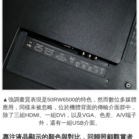
▲強調畫質表現是50RW6500的特色，然而數位多媒體
應用，同樣未被忽略，位於機體背面的傳輸介面群中，
除了三組HDMI、一組DVI，以及VGA、色差、A/V端子
外，還有一組USB介面。
專注液晶顯示的顏色與對比，回歸照顧觀賞者