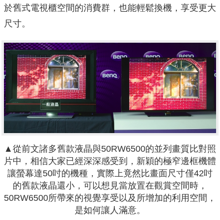
於舊式電視櫃空間的消費群，也能輕鬆換機，享受更大
尺寸。
▲從前文諸多舊款液晶與50RW6500的並列畫質比對照
片中，相信大家已經深深感受到，新穎的極窄邊框機體
讓螢幕達50吋的機種，實際上竟然比畫面尺寸僅42吋
的舊款液晶還小，可以想見當放置在觀賞空間時，
50RW6500所帶來的視覺享受以及所增加的利用空間，
是如何讓人滿意。