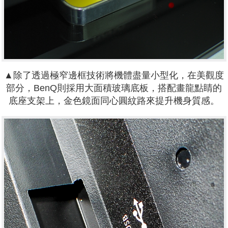
▲除了透過極窄邊框技術將機體盡量小型化，在美觀度
部分，BenQ則採用大面積玻璃底板，搭配畫龍點睛的
底座支架上，金色鏡面同心圓紋路來提升機身質感。