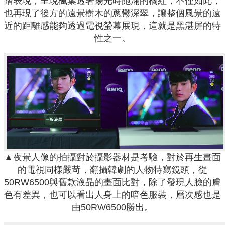
階表現，呈現楓葉透著陽光時飽滿的橘紅，不僅如此，
也再現了後方的遠景樹木的蔥鬱深翠，讓整個風景的遠
近的距離感能夠透過電視螢幕展現，這就是黑湛屏的特
性之一。
▲夜景人像的拍攝對於攝影器材是考驗，對於再生畫面
的電視同樣嚴苛，翻攝韓劇的人物特寫鏡頭，從
50RW6500與舊款液晶的畫面比對，除了發現人臉的膚
色有差異，也可以看出人身上的暗色服裝，層次感也是
由50RW6500勝出。