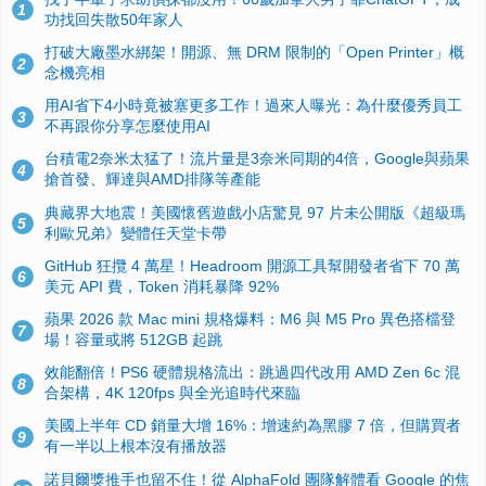
1
功找回失散50年家人
打破大廠墨水綁架！開源、無 DRM 限制的「Open Printer」概
2
念機亮相
用AI省下4小時竟被塞更多工作！過來人曝光：為什麼優秀員工
3
不再跟你分享怎麼使用AI
台積電2奈米太猛了！流片量是3奈米同期的4倍，Google與蘋果
4
搶首發、輝達與AMD排隊等產能
典藏界大地震！美國懷舊遊戲小店驚見 97 片未公開版《超級瑪
5
利歐兄弟》變體任天堂卡帶
GitHub 狂攬 4 萬星！Headroom 開源工具幫開發者省下 70 萬
6
美元 API 費，Token 消耗暴降 92%
蘋果 2026 款 Mac mini 規格爆料：M6 與 M5 Pro 異色搭檔登
7
場！容量或將 512GB 起跳
效能翻倍！PS6 硬體規格流出：跳過四代改用 AMD Zen 6c 混
8
合架構，4K 120fps 與全光追時代來臨
美國上半年 CD 銷量大增 16%：增速約為黑膠 7 倍，但購買者
9
有一半以上根本沒有播放器
諾貝爾獎推手也留不住！從 AlphaFold 團隊解體看 Google 的焦