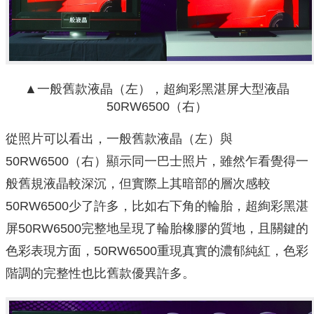
▲一般舊款液晶（左），超絢彩黑湛屏大型液晶
50RW6500（右）
從照片可以看出，一般舊款液晶（左）與
50RW6500（右）顯示同一巴士照片，雖然乍看覺得一
般舊規液晶較深沉，但實際上其暗部的層次感較
50RW6500少了許多，比如右下角的輪胎，超絢彩黑湛
屏50RW6500完整地呈現了輪胎橡膠的質地，且關鍵的
色彩表現方面，50RW6500重現真實的濃郁純紅，色彩
階調的完整性也比舊款優異許多。