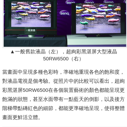
▲一般舊款液晶（左），超絢彩黑湛屏大型液晶
50RW6500（右）
當畫面中呈現多種色彩時，準確地重現各色的飽和度，
對液晶電視是個考驗。從照片中的比較可以看出，超絢
彩黑湛屏50RW6500在各個裝置藝術的顏色都能呈現更
飽滿的狀態，甚至水面帶有一點藍天的倒影，以及後方
階梯帶點磚紅色的細節，都能更準確地呈現，使得整體
畫面更鮮活立體。