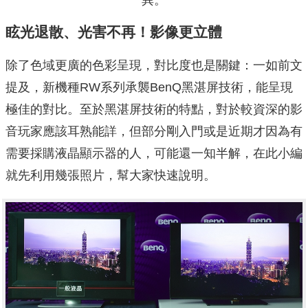
異。
眩光退散、光害不再！影像更立體
除了色域更廣的色彩呈現，對比度也是關鍵：一如前文
提及，新機種RW系列承襲BenQ黑湛屏技術，能呈現
極佳的對比。至於黑湛屏技術的特點，對於較資深的影
音玩家應該耳熟能詳，但部分剛入門或是近期才因為有
需要採購液晶顯示器的人，可能還一知半解，在此小編
就先利用幾張照片，幫大家快速說明。