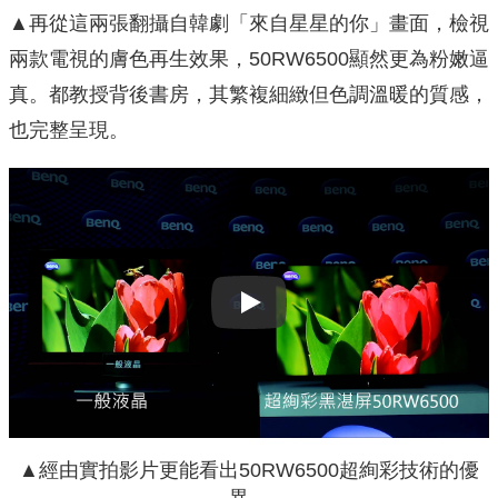
▲再從這兩張翻攝自韓劇「來自星星的你」畫面，檢視
兩款電視的膚色再生效果，50RW6500顯然更為粉嫩逼
真。都教授背後書房，其繁複細緻但色調溫暖的質感，
也完整呈現。
Play
▲經由實拍影片更能看出50RW6500超絢彩技術的優