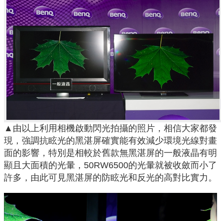
▲由以上利用相機啟動閃光拍攝的照片，相信大家都發
現，強調抗眩光的黑湛屏確實能有效減少環境光線對畫
面的影響，特別是相較於舊款無黑湛屏的一般液晶有明
顯且大面積的光暈，50RW6500的光暈就被收斂而小了
許多，由此可見黑湛屏的防眩光和反光的高對比實力。