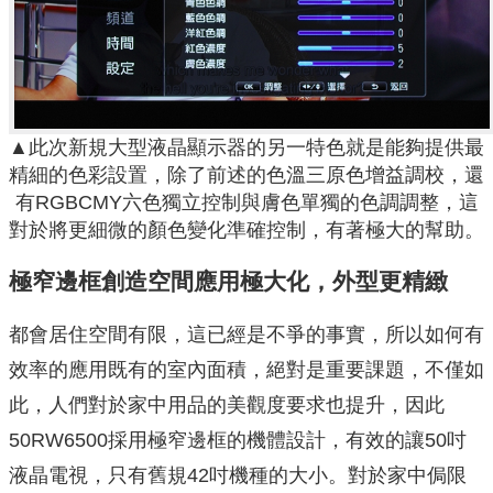
▲此次新規大型液晶顯示器的另一特色就是能夠提供最
精細的色彩設置，除了前述的色溫三原色增益調校，還
有RGBCMY六色獨立控制與膚色單獨的色調調整，這
對於將更細微的顏色變化準確控制，有著極大的幫助。
極窄邊框創造空間應用極大化，外型更精緻
都會居住空間有限，這已經是不爭的事實，所以如何有
效率的應用既有的室內面積，絕對是重要課題，不僅如
此，人們對於家中用品的美觀度要求也提升，因此
50RW6500採用極窄邊框的機體設計，有效的讓50吋
液晶電視，只有舊規42吋機種的大小。對於家中侷限