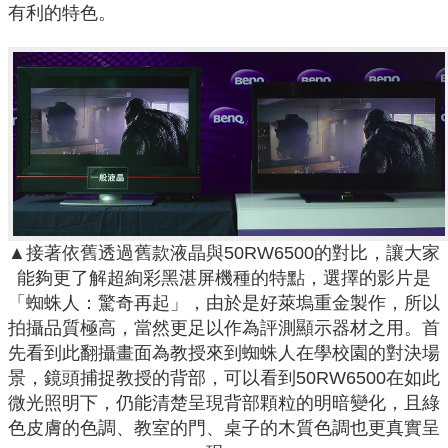
有利的特色。
▲接著依舊透過舊款液晶與50RW6500的對比，讓大家
能夠更了解超絢彩黑湛屏機種的特點，選擇的影片是
「蜘蛛人：驚奇再起」，由於是好萊塢重金製作，所以
拍攝品質極高，當然更足以作為評測顯示器材之用。首
先看到此翻攝畫面為教授來到蜘蛛人在學校園的對決場
景，鏡頭捕捉教授的背部，可以看到50RW6500在如此
微光照明下，仍能清楚呈現背部顆粒的明暗變化，且綠
色皮膚的色調、教室的門、桌子的木質色調也更真實呈