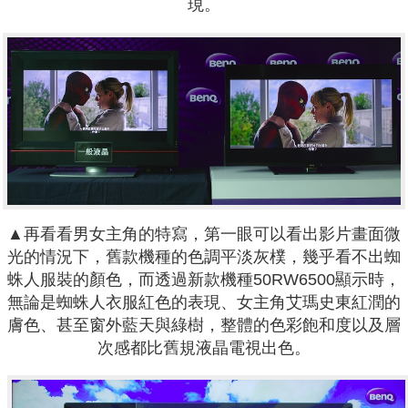
現。
▲再看看男女主角的特寫，第一眼可以看出影片畫面微
光的情況下，舊款機種的色調平淡灰樸，幾乎看不出蜘
蛛人服裝的顏色，而透過新款機種50RW6500顯示時，
無論是蜘蛛人衣服紅色的表現、女主角艾瑪史東紅潤的
膚色、甚至窗外藍天與綠樹，整體的色彩飽和度以及層
次感都比舊規液晶電視出色。