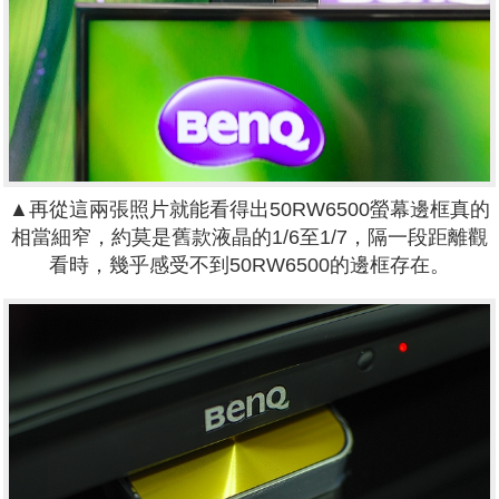
▲再從這兩張照片就能看得出50RW6500螢幕邊框真的
相當細窄，約莫是舊款液晶的1/6至1/7，隔一段距離觀
看時，幾乎感受不到50RW6500的邊框存在。