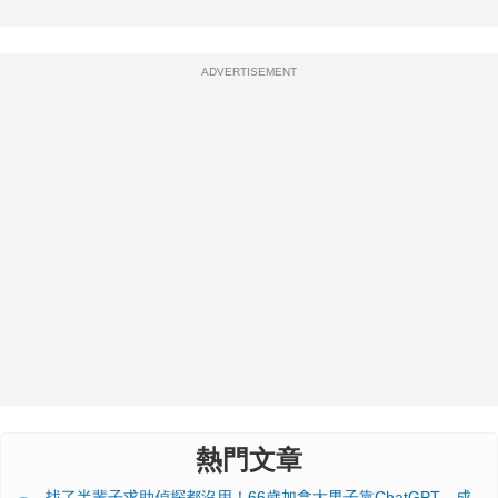
ADVERTISEMENT
熱門文章
找了半輩子求助偵探都沒用！66歲加拿大男子靠ChatGPT，成