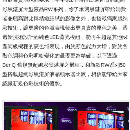
彩黑湛屏大型液晶RW系列，除了承襲黑湛屏帶給消費
者兼顧高對比與精緻細膩的影像之外，也搭載獨家超絢
彩技術，讓更廣的色域表現帶出更真實的原色之美。透
過新技術設計的純色LED背光模組，能再生超越其他國
產同級機種的廣色域表現，由於顯色能力大增，對於各
階色調與色彩明暗變化的呈現更為精確，以下透過
BenQ 舊規無超絢彩黑湛屏之機種，和新款RW系列50
型搭載超絢彩黑湛屏液晶顯示器比較，相信能帶給大家
認識新規色彩技術的優勢。