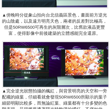
▲傍晚時分從象山拍向台北信義區景色，畫面前方逆光
的山陰處，以及遠方明亮天色，兩者的反差對比極高，
但是50RW6500可再生的灰階層次，比舊款液晶更豐
富，使得影像中前後建築的立體感能完全還原。
▲完全逆光狀態拍攝的楓紅，與背景明亮的天空和一旁
配襯的綠葉，仔細看就會發現50RW6500所顯示的葉子
細節明顯比較多，而無論紅葉、綠葉都有十分多變的色