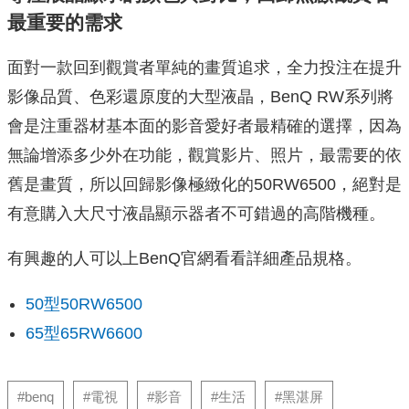
最重要的需求
面對一款回到觀賞者單純的畫質追求，全力投注在提升
影像品質、色彩還原度的大型液晶，BenQ RW系列將
會是注重器材基本面的影音愛好者最精確的選擇，因為
無論增添多少外在功能，觀賞影片、照片，最需要的依
舊是畫質，所以回歸影像極緻化的50RW6500，絕對是
有意購入大尺寸液晶顯示器者不可錯過的高階機種。
有興趣的人可以上BenQ官網看看詳細產品規格。
50型50RW6500
65型65RW6600
#benq
#電視
#影音
#生活
#黑湛屏