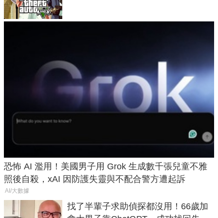
恐怖 AI 濫用！美國男子用 Grok 生成數千張兒童不雅
照後自殺，xAI 因防護失靈與不配合警方遭起訴
AI/大數據
找了半輩子求助偵探都沒用！66歲加