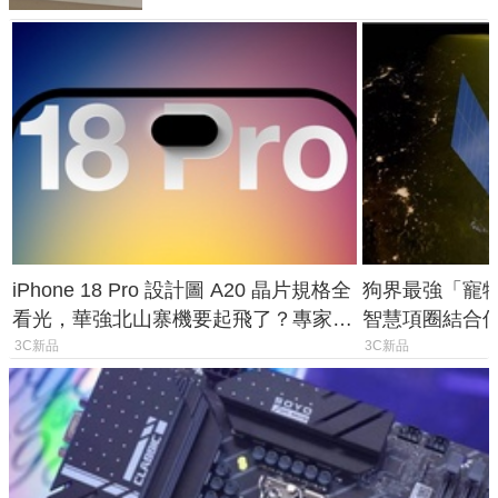
iPhone 18 Pro 設計圖 A20 晶片規格全
狗界最強「寵物追
看光，華強北山寨機要起飛了？專家曝
智慧項圈結合
山寨機無法復刻兩大關鍵
谷也能精準找
3C新品
3C新品