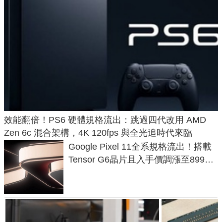
效能翻倍！PS6 硬體規格流出：跳過四代改用 AMD
Zen 6c 混合架構，4K 120fps 與全光追時代來臨
Google Pixel 11全系規格流出！搭載
Tensor G6晶片且入手價調漲至899美
元