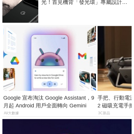
光！首見機背「發光環」專屬設計、
120 倍變焦挑戰攝影極限
Google 宣布淘汰 Google Assistant，9
手把、行動電源合體
月起 Android 用戶全面轉向 Gemini
2 磁吸充電手把
倍
AI/大數據
3C新品