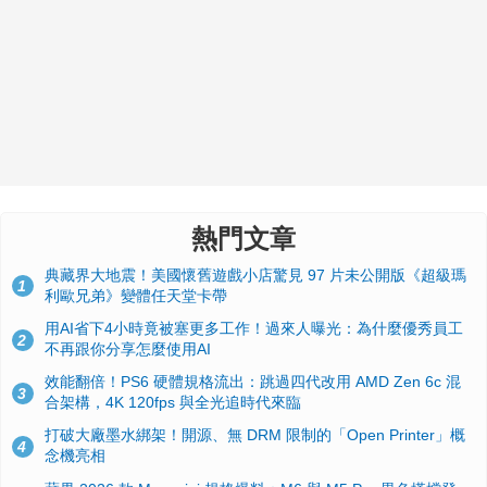
熱門文章
典藏界大地震！美國懷舊遊戲小店驚見 97 片未公開版《超級瑪
1
利歐兄弟》變體任天堂卡帶
用AI省下4小時竟被塞更多工作！過來人曝光：為什麼優秀員工
2
不再跟你分享怎麼使用AI
效能翻倍！PS6 硬體規格流出：跳過四代改用 AMD Zen 6c 混
3
合架構，4K 120fps 與全光追時代來臨
打破大廠墨水綁架！開源、無 DRM 限制的「Open Printer」概
4
念機亮相