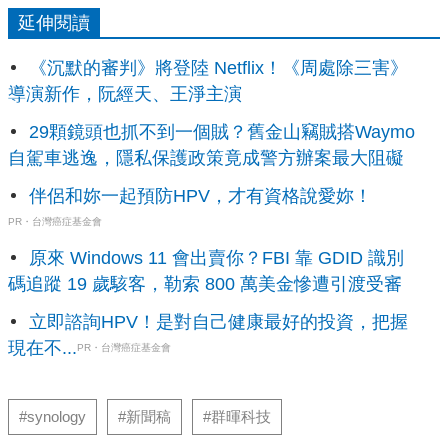
延伸閱讀
《沉默的審判》將登陸 Netflix！《周處除三害》
導演新作，阮經天、王淨主演
29顆鏡頭也抓不到一個賊？舊金山竊賊搭Waymo
自駕車逃逸，隱私保護政策竟成警方辦案最大阻礙
伴侶和妳一起預防HPV，才有資格說愛妳！
PR・台灣癌症基金會
原來 Windows 11 會出賣你？FBI 靠 GDID 識別
碼追蹤 19 歲駭客，勒索 800 萬美金慘遭引渡受審
立即諮詢HPV！是對自己健康最好的投資，把握
現在不...
PR・台灣癌症基金會
#synology
#新聞稿
#群暉科技