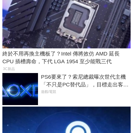
終於不用再換主機板了？Intel 傳將效仿 AMD 延長
CPU 插槽壽命，下代 LGA 1954 至少能戰三代
3C新品
PS6要來了？索尼總裁曝次世代主機
「不只是PC替代品」，目標走出客
廳、進軍電競桌面
遊戲/電競