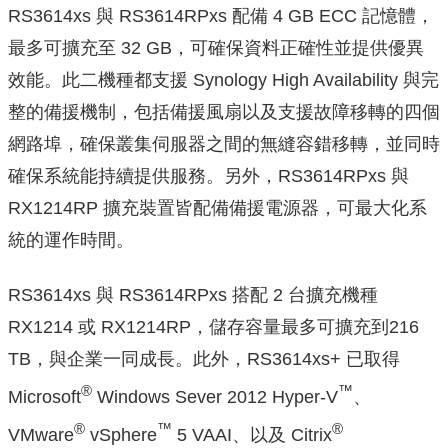
RS3614xs 與 RS3614RPxs 配備 4 GB ECC 記憶體，
最多可擴充至 32 GB，可確保資料正確性並提供優異
效能。此二機種都支援 Synology High Availability 與完
整的備援機制，包括備援風扇以及支援故障移轉的四個
網路埠，確保叢集伺服器之間的無縫容錯移轉，並同時
確保系統能持續提供服務。另外，RS3614RPxs 與
RX1214RP 擴充裝置皆配備備援電源器，可最大化系
統的運作時間。
RS3614xs 與 RS3614RPxs 搭配 2 台擴充機種
RX1214 或 RX1214RP，儲存容量最多可擴充到216
TB，與企業一同成長。此外，RS3614xs+ 已取得
®
™
Microsoft
Windows Sever 2012 Hyper-V
、
®
™
®
VMware
vSphere
5 VAAI、以及 Citrix