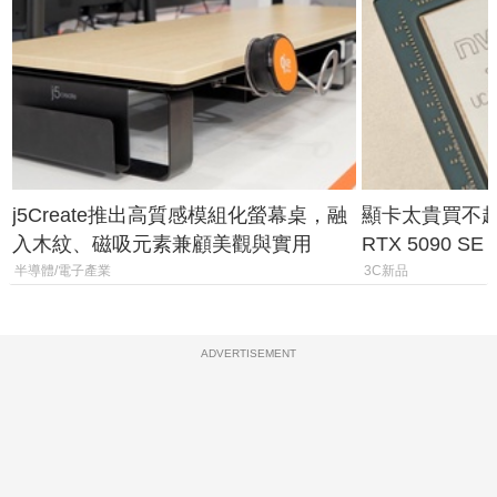
j5Create推出高質感模組化螢幕桌，融
顯卡太貴買不起？
入木紋、磁吸元素兼顧美觀與實用
RTX 5090 S
體
半導體/電子產業
3C新品
ADVERTISEMENT