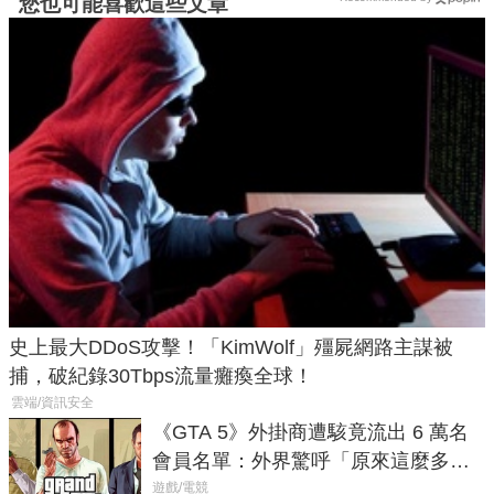
您也可能喜歡這些文章
史上最大DDoS攻擊！「KimWolf」殭屍網路主謀被
捕，破紀錄30Tbps流量癱瘓全球！
雲端/資訊安全
《GTA 5》外掛商遭駭竟流出 6 萬名
會員名單：外界驚呼「原來這麼多人
在開掛！」
遊戲/電競