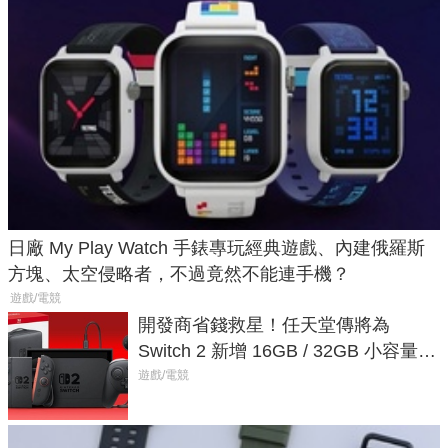
日廠 My Play Watch 手錶專玩經典遊戲、內建俄羅斯
方塊、太空侵略者，不過竟然不能連手機？
遊戲/電競
開發商省錢救星！任天堂傳將為
Switch 2 新增 16GB / 32GB 小容量遊
戲卡的選擇
遊戲/電競