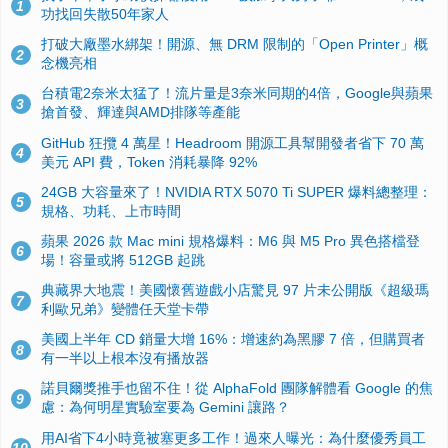
1
功找回失散50年家人
打破大廠墨水綁架！開源、無 DRM 限制的「Open Printer」概
2
念機亮相
台積電2奈米太猛了！流片量是3奈米同期的4倍，Google與蘋果
3
搶首發、輝達與AMD排隊等產能
GitHub 狂攬 4 萬星！Headroom 開源工具幫開發者省下 70 萬
4
美元 API 費，Token 消耗暴降 92%
24GB 大容量來了！NVIDIA RTX 5070 Ti SUPER 爆料總整理：
5
規格、功耗、上市時間
蘋果 2026 款 Mac mini 規格爆料：M6 與 M5 Pro 異色搭檔登
6
場！容量或將 512GB 起跳
典藏界大地震！美國懷舊遊戲小店驚見 97 片未公開版《超級瑪
7
利歐兄弟》變體任天堂卡帶
美國上半年 CD 銷量大增 16%：增速約為黑膠 7 倍，但購買者
8
有一半以上根本沒有播放器
諾貝爾獎推手也留不住！從 AlphaFold 團隊解體看 Google 的焦
9
慮：為何明星實驗室要為 Gemini 讓路？
用AI省下4小時竟被塞更多工作！過來人曝光：為什麼優秀員工