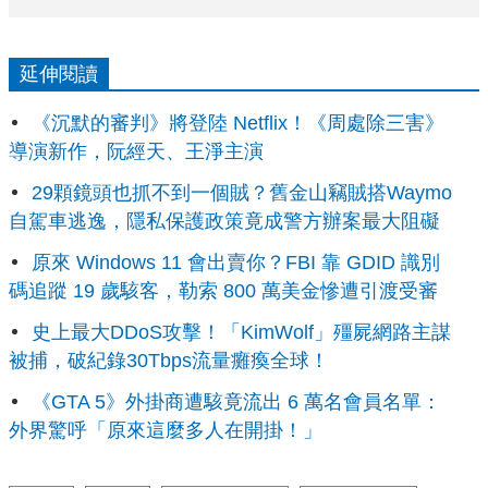
延伸閱讀
《沉默的審判》將登陸 Netflix！《周處除三害》
導演新作，阮經天、王淨主演
29顆鏡頭也抓不到一個賊？舊金山竊賊搭Waymo
自駕車逃逸，隱私保護政策竟成警方辦案最大阻礙
原來 Windows 11 會出賣你？FBI 靠 GDID 識別
碼追蹤 19 歲駭客，勒索 800 萬美金慘遭引渡受審
史上最大DDoS攻擊！「KimWolf」殭屍網路主謀
被捕，破紀錄30Tbps流量癱瘓全球！
《GTA 5》外掛商遭駭竟流出 6 萬名會員名單：
外界驚呼「原來這麼多人在開掛！」