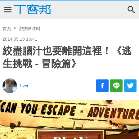
首頁
密技吱吱叫
2014.05.19 16:41
絞盡腦汁也要離開這裡！《逃
生挑戰 - 冒險篇》
Lvci