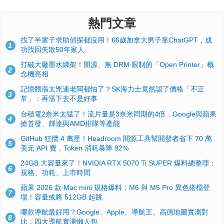
熱門文章
找了半輩子求助偵探都沒用！66歲加拿大男子靠ChatGPT，成
1
功找回失散50年家人
打破大廠墨水綁架！開源、無 DRM 限制的「Open Printer」概
2
念機亮相
記憶體漲太兇連老闆都怕了？SK海力士竟然認了價格「不正
3
常」：再漲下去不是好事
台積電2奈米太猛了！流片量是3奈米同期的4倍，Google與蘋果
4
搶首發、輝達與AMD排隊等產能
GitHub 狂攬 4 萬星！Headroom 開源工具幫開發者省下 70 萬
5
美元 API 費，Token 消耗暴降 92%
24GB 大容量來了！NVIDIA RTX 5070 Ti SUPER 爆料總整理：
6
規格、功耗、上市時間
蘋果 2026 款 Mac mini 規格爆料：M6 與 M5 Pro 異色搭檔登
7
場！容量或將 512GB 起跳
哪款導航最好用？Google、Apple、導航王、高德地圖實測對
8
比：四大導航實測懶人包