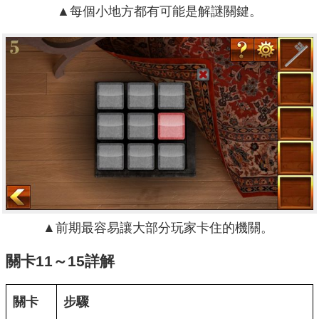
▲
每個小地方都有可能是解謎關鍵。
▲
前期最容易讓大部分玩家卡住的機關。
關卡11～15詳解
關卡
步驟