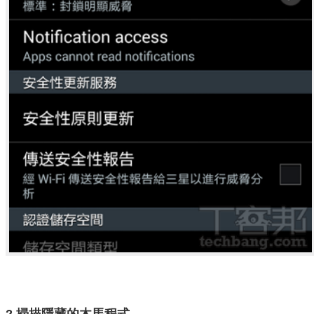
2.掃描隱藏的木馬程式