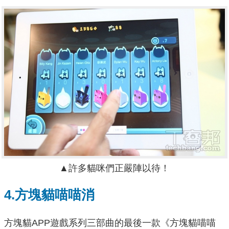
▲許多貓咪們正嚴陣以待！
4.方塊貓喵喵消
方塊貓APP遊戲系列三部曲的最後一款《方塊貓喵喵