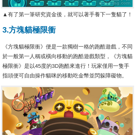
▲有了第一筆研究資金後，就可以著手養下一隻貓了！
3.方塊貓極限衝
《方塊貓極限衝》便是一款獨樹一格的跑酷遊戲，不同
於一般第一人稱或橫向移動的跑酷遊戲類型，《方塊貓
極限衝》是以45度的3D跑酷來進行！玩家僅用一隻手
指頭便可自由操作貓咪的移動吃金幣並閃躲障礙物。