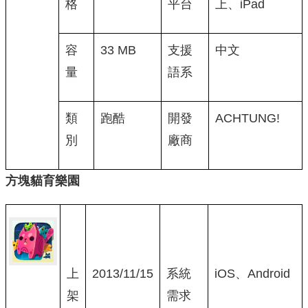
格
平台
上、iPad
容
33 MB
支援
中文
量
語系
類
跑酷
開發
ACHTUNG!
別
廠商
方塊貓育樂園
上
2013/11/15
系統
iOS、Android
架
需求