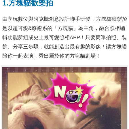
1.方塊貓歡樂拍
由享玩數位與阿克騰創意設計聯手研發，
方塊貓歡樂拍
是以超可愛&療癒系的「方塊貓」為主角，融合照相編
輯功能所組成史上最可愛照相APP！只要簡單拍照、裝
飾、分享三步驟，就能創造出最有趣的影像！讓方塊貓
陪你一起表演，秀出屬於你的方塊貓劇場！