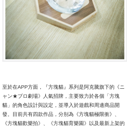
至於在APP方面，『方塊貓』系列是阿克騰旗下的《ニ
ャン★ブロ劇場》人氣招牌，主要致力於各個「方塊
貓」的角色設計與設定，並導入於遊戲和周邊商品開
發。目前共有四款作品，分别為《方塊貓極限衝》、
《方塊貓歡樂拍》、《方塊貓育樂園》以及最新上架的