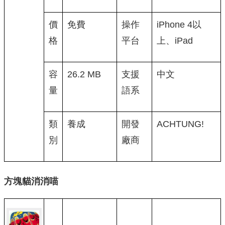
價
免費
操作
iPhone 4以
格
平台
上、iPad
容
26.2 MB
支援
中文
量
語系
類
養成
開發
ACHTUNG!
別
廠商
方塊貓消消喵