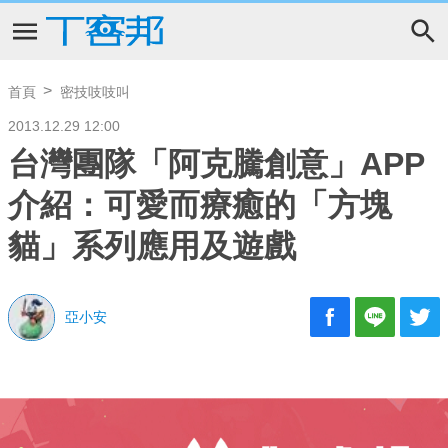
首頁
密技吱吱叫
2013.12.29 12:00
台灣團隊「阿克騰創意」APP
介紹：可愛而療癒的「方塊
貓」系列應用及遊戲
亞小安