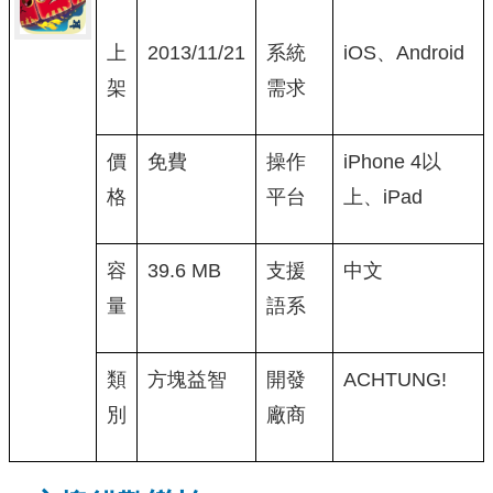
上
2013/11/21
系統
iOS、Android
架
需求
價
免費
操作
iPhone 4以
格
平台
上、iPad
容
39.6 MB
支援
中文
量
語系
類
方塊益智
開發
ACHTUNG!
別
廠商