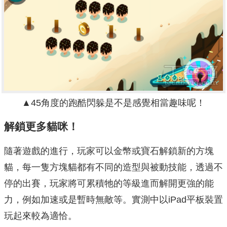
▲45角度的跑酷閃躲是不是感覺相當趣味呢！
解鎖更多貓咪！
隨著遊戲的進行，玩家可以金幣或寶石解鎖新的方塊
貓，每一隻方塊貓都有不同的造型與被動技能，透過不
停的出賽，玩家將可累積牠的等級進而解開更強的能
力，例如加速或是暫時無敵等。實測中以iPad平板裝置
玩起來較為適恰。