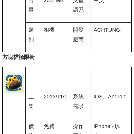
容
20.2 MB
支援
中文
量
語系
類
相機
開發
ACHTUNG!
別
廠商
方塊貓極限衝
上
2013/11/1
系統
iOS、Android
架
需求
價
免費
操作
iPhone 4以