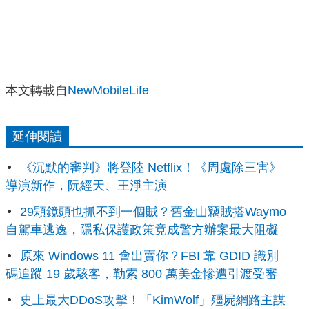
本文轉載自
NewMobileLife
延伸閱讀
《沉默的審判》將登陸 Netflix！《周處除三害》
導演新作，阮經天、王淨主演
29顆鏡頭也抓不到一個賊？舊金山竊賊搭Waymo
自駕車逃逸，隱私保護政策竟成警方辦案最大阻礙
原來 Windows 11 會出賣你？FBI 靠 GDID 識別
碼追蹤 19 歲駭客，勒索 800 萬美金慘遭引渡受審
史上最大DDoS攻擊！「KimWolf」殭屍網路主謀