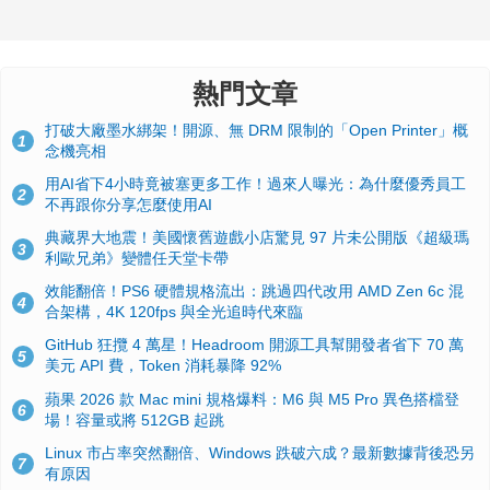
熱門文章
打破大廠墨水綁架！開源、無 DRM 限制的「Open Printer」概
1
念機亮相
用AI省下4小時竟被塞更多工作！過來人曝光：為什麼優秀員工
2
不再跟你分享怎麼使用AI
典藏界大地震！美國懷舊遊戲小店驚見 97 片未公開版《超級瑪
3
利歐兄弟》變體任天堂卡帶
效能翻倍！PS6 硬體規格流出：跳過四代改用 AMD Zen 6c 混
4
合架構，4K 120fps 與全光追時代來臨
GitHub 狂攬 4 萬星！Headroom 開源工具幫開發者省下 70 萬
5
美元 API 費，Token 消耗暴降 92%
蘋果 2026 款 Mac mini 規格爆料：M6 與 M5 Pro 異色搭檔登
6
場！容量或將 512GB 起跳
Linux 市占率突然翻倍、Windows 跌破六成？最新數據背後恐另
7
有原因