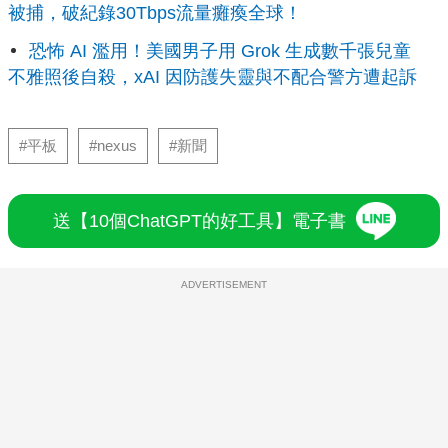
被捕，破紀錄30Tbps流量癱瘓全球！
恐怖 AI 濫用！美國男子用 Grok 生成數千張兒童
不雅照後自殺，xAI 因防護失靈與不配合警方遭起訴
#平板
#nexus
#新聞
送【10個ChatGPT的好工具】電子書
ADVERTISEMENT