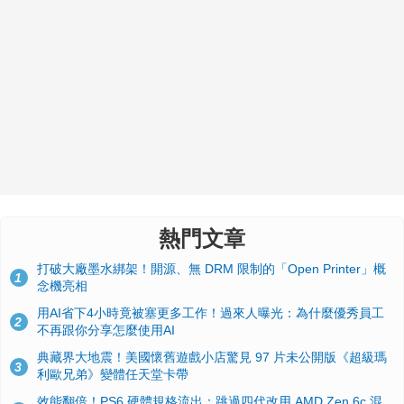
熱門文章
打破大廠墨水綁架！開源、無 DRM 限制的「Open Printer」概
1
念機亮相
用AI省下4小時竟被塞更多工作！過來人曝光：為什麼優秀員工
2
不再跟你分享怎麼使用AI
典藏界大地震！美國懷舊遊戲小店驚見 97 片未公開版《超級瑪
3
利歐兄弟》變體任天堂卡帶
效能翻倍！PS6 硬體規格流出：跳過四代改用 AMD Zen 6c 混