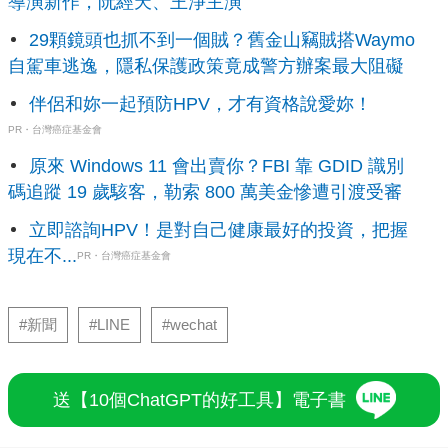
導演新作，阮經天、王淨主演
29顆鏡頭也抓不到一個賊？舊金山竊賊搭Waymo
自駕車逃逸，隱私保護政策竟成警方辦案最大阻礙
伴侶和妳一起預防HPV，才有資格說愛妳！
PR・台灣癌症基金會
原來 Windows 11 會出賣你？FBI 靠 GDID 識別
碼追蹤 19 歲駭客，勒索 800 萬美金慘遭引渡受審
立即諮詢HPV！是對自己健康最好的投資，把握
現在不...
PR・台灣癌症基金會
#新聞
#LINE
#wechat
送【10個ChatGPT的好工具】電子書