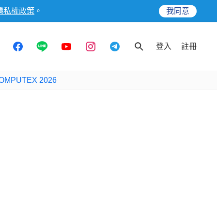
隱私權政策
。
我同意
登入
註冊
OMPUTEX 2026