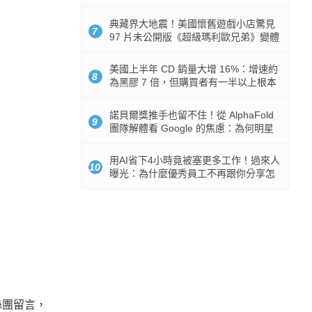
512GB 起跳
典藏界大地震！美國懷舊遊戲小店驚見
7
97 片未公開版《超級瑪利歐兄弟》變體
任天堂卡帶
美國上半年 CD 銷量大增 16%：增速約
8
為黑膠 7 倍，但購買者有一半以上根本
沒有播放器
諾貝爾獎推手也留不住！從 AlphaFold
9
團隊解體看 Google 的焦慮：為何明星
實驗室要為 Gemini 讓路？
用AI省下4小時竟被塞更多工作！過來人
10
曝光：為什麼優秀員工不再跟你分享怎
麼使用AI
絲團留言，