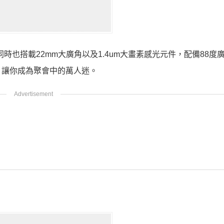
，同時也搭載22mm大廣角以及1.4um大畫素感光元件，配
備88度
，讓你成為聚會中的萬人迷。