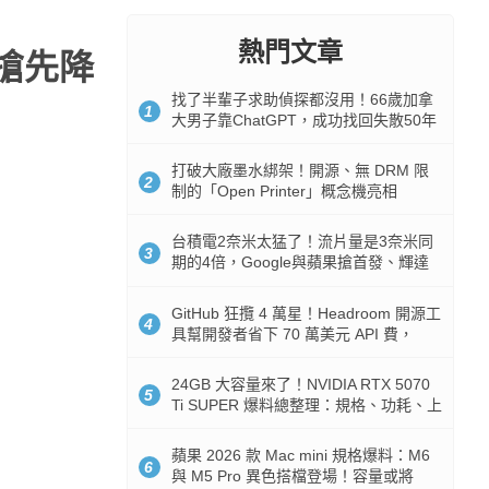
熱門文章
搶先降
找了半輩子求助偵探都沒用！66歲加拿
1
大男子靠ChatGPT，成功找回失散50年
家人
打破大廠墨水綁架！開源、無 DRM 限
2
制的「Open Printer」概念機亮相
台積電2奈米太猛了！流片量是3奈米同
3
期的4倍，Google與蘋果搶首發、輝達
與AMD排隊等產能
GitHub 狂攬 4 萬星！Headroom 開源工
4
具幫開發者省下 70 萬美元 API 費，
Token 消耗暴降 92%
24GB 大容量來了！NVIDIA RTX 5070
5
Ti SUPER 爆料總整理：規格、功耗、上
市時間
蘋果 2026 款 Mac mini 規格爆料：M6
6
與 M5 Pro 異色搭檔登場！容量或將