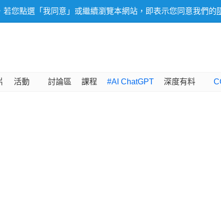
，若您點選「我同意」或繼續瀏覽本網站，即表示您同意我們的
片
活動
討論區
課程
#AI ChatGPT
深度有料
C