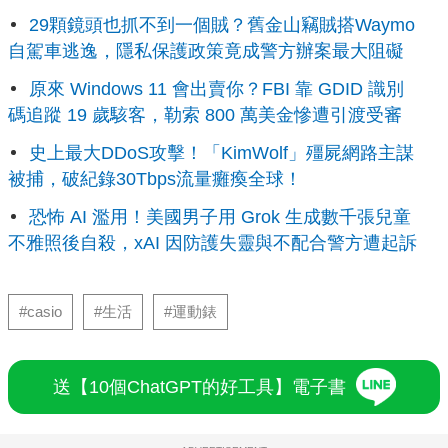
29顆鏡頭也抓不到一個賊？舊金山竊賊搭Waymo
自駕車逃逸，隱私保護政策竟成警方辦案最大阻礙
原來 Windows 11 會出賣你？FBI 靠 GDID 識別
碼追蹤 19 歲駭客，勒索 800 萬美金慘遭引渡受審
史上最大DDoS攻擊！「KimWolf」殭屍網路主謀
被捕，破紀錄30Tbps流量癱瘓全球！
恐怖 AI 濫用！美國男子用 Grok 生成數千張兒童
不雅照後自殺，xAI 因防護失靈與不配合警方遭起訴
#casio
#生活
#運動錶
送【10個ChatGPT的好工具】電子書