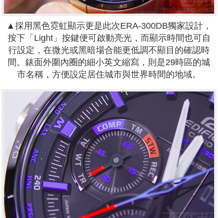
▲採用黑色霓虹顯示更是此次ERA-300DB獨家設計，
按下「Light」按鍵便可啟動亮光，而顯示時間也可自
行設定，在微光或黑暗場合能更低調不顯目的確認時
間。錶面外圍內圈的細小英文縮寫，則是29時區的城
市名稱，方便設定居住城市與世界時間的地域。