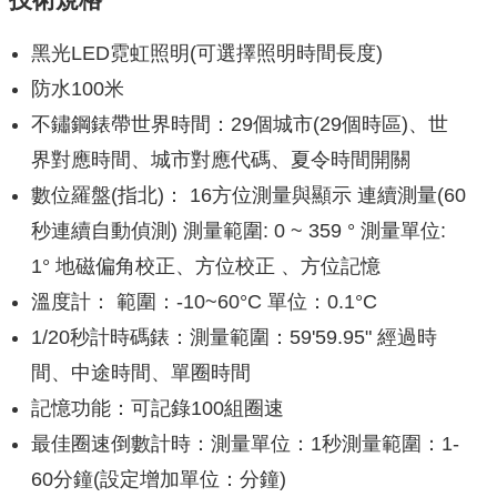
黑光LED霓虹照明(可選擇照明時間長度)
防水100米
不鏽鋼錶帶世界時間：29個城市(29個時區)、世
界對應時間、城市對應代碼、夏令時間開關
數位羅盤(指北)： 16方位測量與顯示 連續測量(60
秒連續自動偵測) 測量範圍: 0 ~ 359 ° 測量單位:
1° 地磁偏角校正、方位校正 、方位記憶
溫度計： 範圍：-10~60°C 單位：0.1°C
1/20秒計時碼錶：測量範圍：59'59.95" 經過時
間、中途時間、單圈時間
記憶功能：可記錄100組圈速
最佳圈速倒數計時：測量單位：1秒測量範圍：1-
60分鐘(設定增加單位：分鐘)