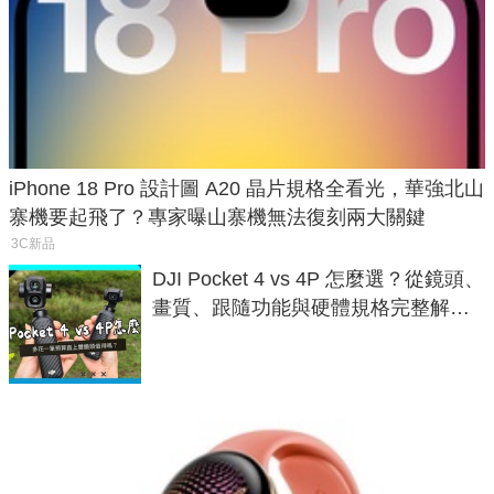
iPhone 18 Pro 設計圖 A20 晶片規格全看光，華強北山
寨機要起飛了？專家曝山寨機無法復刻兩大關鍵
3C新品
DJI Pocket 4 vs 4P 怎麼選？從鏡頭、
畫質、跟隨功能與硬體規格完整解
析，一次看懂兩台差異