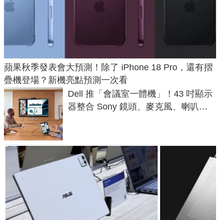
蘋果秋季發表會大預測！除了 iPhone 18 Pro，還有摺
疊機登場？新機亮點預測一次看
Dell 推「會議室一體機」！43 吋顯示
器整合 Sony 鏡頭、麥克風、喇叭，
一條 USB-C 就能開會