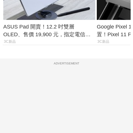
ASUS Pad 開賣！12.2 吋雙層
Google Pixe
OLED、售價 19,900 元，指定電信資
置！Pixel 11
費最低 0 元入手
1.6%
3C新品
3C新品
ADVERTISEMENT