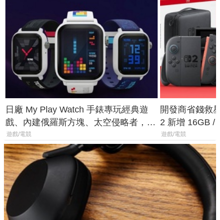
日廠 My Play Watch 手錶專玩經典遊
開發商省錢救星！
戲、內建俄羅斯方塊、太空侵略者，不
2 新增 16GB
過竟然不能連手機？
選擇
遊戲/電競
遊戲/電競