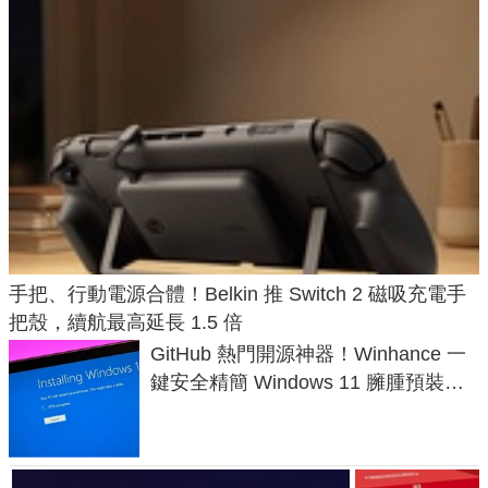
手把、行動電源合體！Belkin 推 Switch 2 磁吸充電手
把殼，續航最高延長 1.5 倍
GitHub 熱門開源神器！Winhance 一
鍵安全精簡 Windows 11 臃腫預裝軟
體與後台追蹤