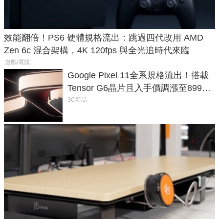
效能翻倍！PS6 硬體規格流出：跳過四代改用 AMD
Zen 6c 混合架構，4K 120fps 與全光追時代來臨
遊戲/電競
Google Pixel 11全系規格流出！搭載
Tensor G6晶片且入手價調漲至899美
元
3C新品