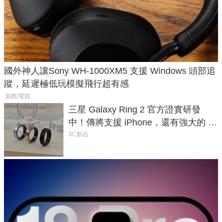
國外神人讓Sony WH-1000XM5 支援 Windows 頭部追
蹤，延遲極低玩模擬飛行超有感
遊戲/電競
三星 Galaxy Ring 2 官方證實研發
中！傳將支援 iPhone，還有強大的 AI
與智慧家電連動功能
3C新品