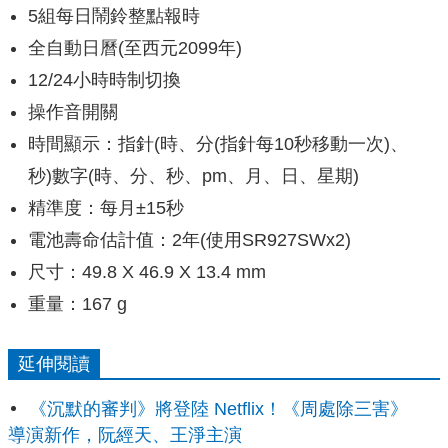
5組每日鬧鈴整點報時
全自動日曆(至西元2099年)
12/24小時時制切換
操作音開關
時間顯示：指針(時、分(指針每10秒移動一次)、
秒)數字(時、分、秒、pm、月、日、星期)
精準度：每月±15秒
電池壽命估計值：2年(使用SR927SWx2)
尺寸：49.8 X 46.9 X 13.4 mm
重量：167 g
延伸閱讀
《沉默的審判》將登陸 Netflix！《周處除三害》
導演新作，阮經天、王淨主演