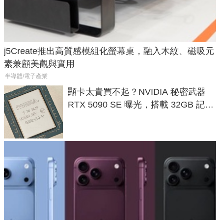
j5Create推出高質感模組化螢幕桌，融入木紋、磁吸元
素兼顧美觀與實用
半導體/電子產業
顯卡太貴買不起？NVIDIA 秘密武器
RTX 5090 SE 曝光，搭載 32GB 記憶
體