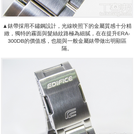
▲錶帶採用不鏽鋼設計，光線映照下的金屬質感十分精
緻，獨特的霧面與髮絲紋路極為細膩，在在提升ERA-
300DB的價值感，也能與一般金屬錶帶做出明顯區
隔。