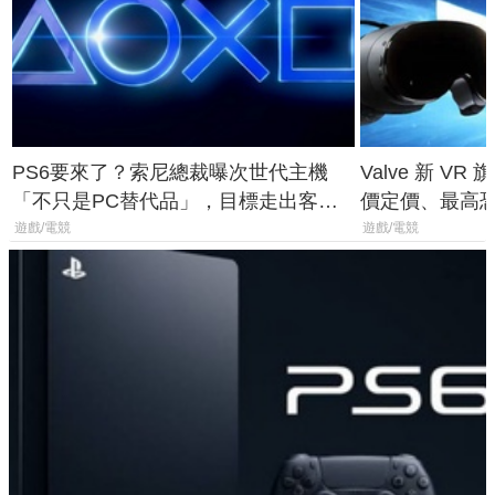
PS6要來了？索尼總裁曝次世代主機
Valve 新 VR 
「不只是PC替代品」，目標走出客
價定價、最高恐破
廳、進軍電競桌面
遊戲/電競
遊戲/電競