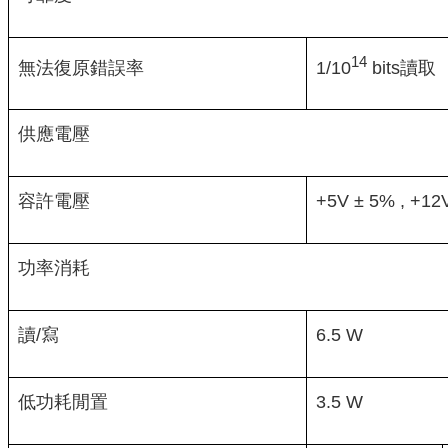
14
1/10
bits讀取
無法復原錯誤率
供應電壓
容許電壓
+5V ± 5% , +12
功率消耗
讀/寫
6.5 W
低功耗閒置
3.5 W