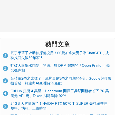
熱門文章
找了半輩子求助偵探都沒用！66歲加拿大男子靠ChatGPT，成
1
功找回失散50年家人
打破大廠墨水綁架！開源、無 DRM 限制的「Open Printer」概
2
念機亮相
台積電2奈米太猛了！流片量是3奈米同期的4倍，Google與蘋果
3
搶首發、輝達與AMD排隊等產能
GitHub 狂攬 4 萬星！Headroom 開源工具幫開發者省下 70 萬
4
美元 API 費，Token 消耗暴降 92%
24GB 大容量來了！NVIDIA RTX 5070 Ti SUPER 爆料總整理：
5
規格、功耗、上市時間