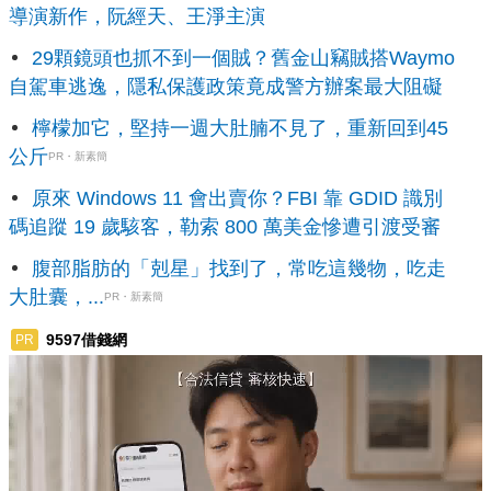
導演新作，阮經天、王淨主演
29顆鏡頭也抓不到一個賊？舊金山竊賊搭Waymo
自駕車逃逸，隱私保護政策竟成警方辦案最大阻礙
檸檬加它，堅持一週大肚腩不見了，重新回到45
公斤
PR・新素簡
原來 Windows 11 會出賣你？FBI 靠 GDID 識別
碼追蹤 19 歲駭客，勒索 800 萬美金慘遭引渡受審
腹部脂肪的「剋星」找到了，常吃這幾物，吃走
大肚囊，...
PR・新素簡
9597借錢網
PR