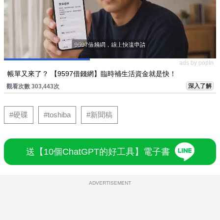
ads by popIn
帳單又來了？ 【9597借錢網】臨時補生活資金就是快！
深入了解
觀看次數 303,443次
#硬碟
#toshiba
#新聞稿
送【10個ChatGPT的好工具】電子書
ADVERTISEMENT