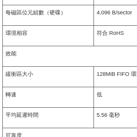
每磁區位元組數（硬碟）
4,096 B/sector
環境相容
符合 RoHS
效能
緩衝區大小
128MiB FIFO 環
轉速
低
平均延遲時間
5.56 毫秒
可靠度