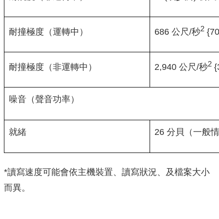
2
686 公尺/秒
{7
耐撞極度（運轉中）
2
2,940 公尺/秒
{
耐撞極度（非運轉中）
噪音（聲音功率）
就緒
26 分貝（一般
*讀寫速度可能會依主機裝置、讀寫狀況、及檔案大小
而異。