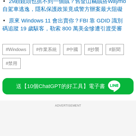
29顆鏡頭也抓不到一個賊？舊金山竊賊搭Waymo
自駕車逃逸，隱私保護政策竟成警方辦案最大阻礙
原來 Windows 11 會出賣你？FBI 靠 GDID 識別
碼追蹤 19 歲駭客，勒索 800 萬美金慘遭引渡受審
#Windows
#作業系統
#中國
#抄襲
#新聞
#禁用
送【10個ChatGPT的好工具】電子書
ADVERTISEMENT