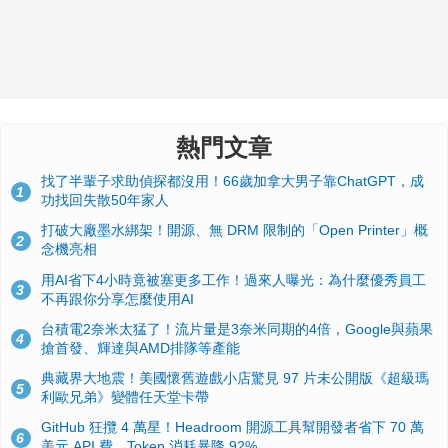
熱門文章
找了半輩子求助偵探都沒用！66歲加拿大男子靠ChatGPT，成
1
功找回失散50年家人
打破大廠墨水綁架！開源、無 DRM 限制的「Open Printer」概
2
念機亮相
用AI省下4小時竟被塞更多工作！過來人曝光：為什麼優秀員工
3
不再跟你分享怎麼使用AI
台積電2奈米太猛了！流片量是3奈米同期的4倍，Google與蘋果
4
搶首發、輝達與AMD排隊等產能
典藏界大地震！美國懷舊遊戲小店驚見 97 片未公開版《超級瑪
5
利歐兄弟》變體任天堂卡帶
GitHub 狂攬 4 萬星！Headroom 開源工具幫開發者省下 70 萬
6
美元 API 費，Token 消耗暴降 92%