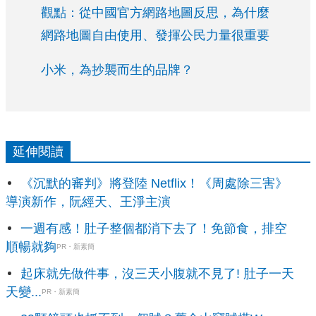
觀點：從中國官方網路地圖反思，為什麼
網路地圖自由使用、發揮公民力量很重要
小米，為抄襲而生的品牌？
延伸閱讀
《沉默的審判》將登陸 Netflix！《周處除三害》
導演新作，阮經天、王淨主演
一週有感！肚子整個都消下去了！免節食，排空
順暢就夠
PR・新素簡
起床就先做件事，沒三天小腹就不見了! 肚子一天
天變...
PR・新素簡