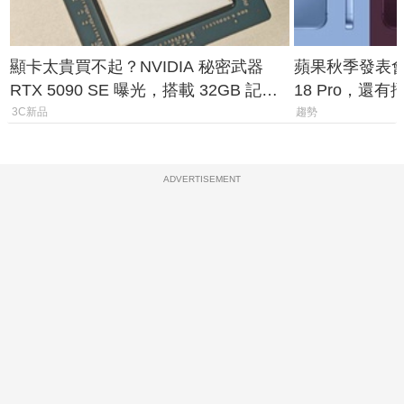
顯卡太貴買不起？NVIDIA 秘密武器
蘋果秋季發表會大
RTX 5090 SE 曝光，搭載 32GB 記憶
18 Pro，還
體
測一次看
3C新品
趨勢
ADVERTISEMENT