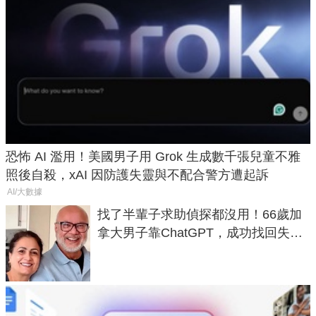
恐怖 AI 濫用！美國男子用 Grok 生成數千張兒童不雅
照後自殺，xAI 因防護失靈與不配合警方遭起訴
AI/大數據
找了半輩子求助偵探都沒用！66歲加
拿大男子靠ChatGPT，成功找回失散
50年家人