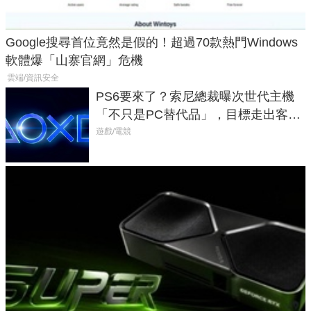
Google搜尋首位竟然是假的！超過70款熱門Windows
軟體爆「山寨官網」危機
雲端/資訊安全
PS6要來了？索尼總裁曝次世代主機
「不只是PC替代品」，目標走出客
廳、進軍電競桌面
遊戲/電競