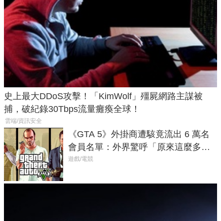
史上最大DDoS攻擊！「KimWolf」殭屍網路主謀被
捕，破紀錄30Tbps流量癱瘓全球！
雲端/資訊安全
《GTA 5》外掛商遭駭竟流出 6 萬名
會員名單：外界驚呼「原來這麼多人
在開掛！」
遊戲/電競