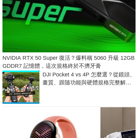
NVIDIA RTX 50 Super 復活？爆料稱 5060 升級 12GB
GDDR7 記憶體，這次規格終於不擠牙膏
DJI Pocket 4 vs 4P 怎麼選？從鏡頭、
畫質、跟隨功能與硬體規格完整解
析，一次看懂兩台差異