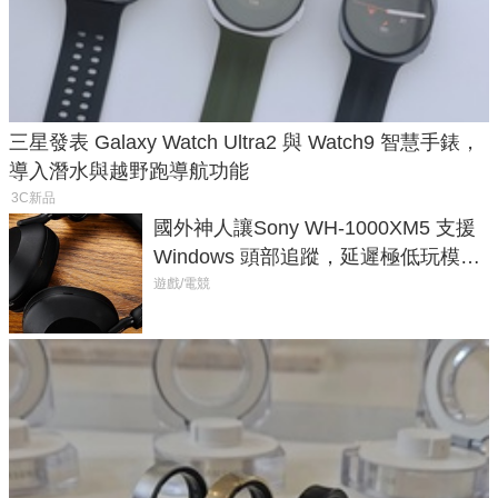
三星發表 Galaxy Watch Ultra2 與 Watch9 智慧手錶，
導入潛水與越野跑導航功能
3C新品
國外神人讓Sony WH-1000XM5 支援
Windows 頭部追蹤，延遲極低玩模擬
飛行超有感
遊戲/電競