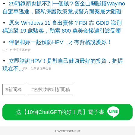
29顆鏡頭也抓不到一個賊？舊金山竊賊搭Waymo
自駕車逃逸，隱私保護政策竟成警方辦案最大阻礙
原來 Windows 11 會出賣你？FBI 靠 GDID 識別
碼追蹤 19 歲駭客，勒索 800 萬美金慘遭引渡受審
伴侶和妳一起預防HPV，才有資格說愛妳！
PR・台灣癌症基金會
立即諮詢HPV！是對自己健康最好的投資，把握
現在不...
PR・台灣癌症基金會
#新聞稿
#密技吱吱叫新聞稿
送【10個ChatGPT的好工具】電子書
ADVERTISEMENT