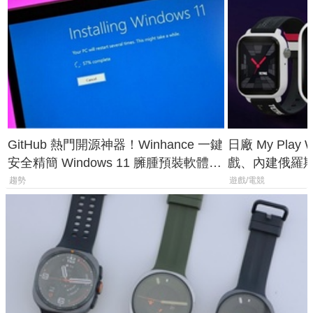
GitHub 熱門開源神器！Winhance 一鍵
日廠 My Play
安全精簡 Windows 11 臃腫預裝軟體與
戲、內建俄羅
後台追蹤
過竟然不能連
趨勢
遊戲/電競