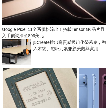
Google Pixel 11全系規格流出！搭載Tensor G6晶片且
入手價調漲至899美元
j5Create推出高質感模組化螢幕桌，融
入木紋、磁吸元素兼顧美觀與實用