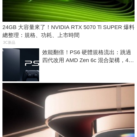
24GB 大容量來了！NVIDIA RTX 5070 Ti SUPER 爆料
總整理：規格、功耗、上市時間
3C新品
效能翻倍！PS6 硬體規格流出：跳過
四代改用 AMD Zen 6c 混合架構，4K
120fps 與全光追時代來臨