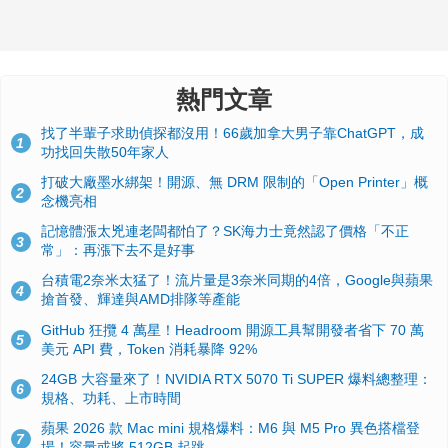
熱門文章
找了半輩子求助偵探都沒用！66歲加拿大男子靠ChatGPT，成
1
功找回失散50年家人
打破大廠墨水綁架！開源、無 DRM 限制的「Open Printer」概
2
念機亮相
記憶體漲太兇連老闆都怕了？SK海力士竟然認了價格「不正
3
常」：再漲下去不是好事
台積電2奈米太猛了！流片量是3奈米同期的4倍，Google與蘋果
4
搶首發、輝達與AMD排隊等產能
GitHub 狂攬 4 萬星！Headroom 開源工具幫開發者省下 70 萬
5
美元 API 費，Token 消耗暴降 92%
24GB 大容量來了！NVIDIA RTX 5070 Ti SUPER 爆料總整理：
6
規格、功耗、上市時間
蘋果 2026 款 Mac mini 規格爆料：M6 與 M5 Pro 異色搭檔登
7
場！容量或將 512GB 起跳