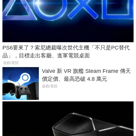
PS6要來了？索尼總裁曝次世代主機「不只是PC替代
品」，目標走出客廳、進軍電競桌面
遊戲/電競
Valve 新 VR 旗艦 Steam Frame 傳天
價定價、最高恐破 4.8 萬元
遊戲/電競