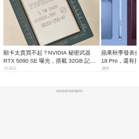
顯卡太貴買不起？NVIDIA 秘密武器
蘋果秋季發表會大
RTX 5090 SE 曝光，搭載 32GB 記憶
18 Pro，還
體
測一次看
3C新品
趨勢
ADVERTISEMENT