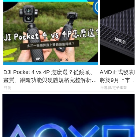
DJI Pocket 4 vs 4P 怎麼選？從鏡頭、
AMD正式發表Ry
畫質、跟隨功能與硬體規格完整解析，
將於9月上市，未來
一次看懂兩台差異
Max系列處理
評測
半導體/電子產業