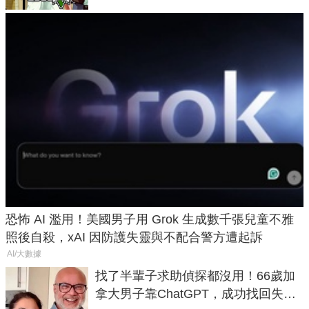
恐怖 AI 濫用！美國男子用 Grok 生成數千張兒童不雅
照後自殺，xAI 因防護失靈與不配合警方遭起訴
AI/大數據
找了半輩子求助偵探都沒用！66歲加
拿大男子靠ChatGPT，成功找回失散