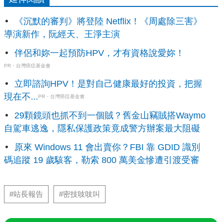
《沉默的審判》將登陸 Netflix！《周處除三害》
導演新作，阮經天、王淨主演
伴侶和妳一起預防HPV，才有資格說愛妳！
PR・台灣癌症基金會
立即諮詢HPV！是對自己健康最好的投資，把握
現在不...
PR・台灣癌症基金會
29顆鏡頭也抓不到一個賊？舊金山竊賊搭Waymo
自駕車逃逸，隱私保護政策竟成警方辦案最大阻礙
原來 Windows 11 會出賣你？FBI 靠 GDID 識別
碼追蹤 19 歲駭客，勒索 800 萬美金慘遭引渡受審
#站長報告
#密技吱吱叫