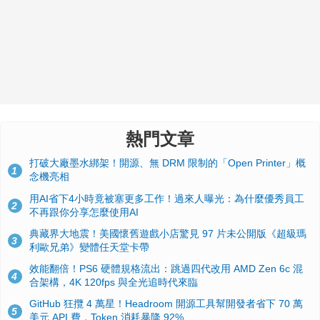
熱門文章
打破大廠墨水綁架！開源、無 DRM 限制的「Open Printer」概
1
念機亮相
用AI省下4小時竟被塞更多工作！過來人曝光：為什麼優秀員工
2
不再跟你分享怎麼使用AI
典藏界大地震！美國懷舊遊戲小店驚見 97 片未公開版《超級瑪
3
利歐兄弟》變體任天堂卡帶
效能翻倍！PS6 硬體規格流出：跳過四代改用 AMD Zen 6c 混
4
合架構，4K 120fps 與全光追時代來臨
GitHub 狂攬 4 萬星！Headroom 開源工具幫開發者省下 70 萬
5
美元 API 費，Token 消耗暴降 92%