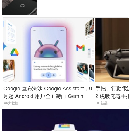
120 倍變焦挑戰攝影極限
Google 宣布淘汰 Google Assistant，9
手把、行動電源合體
月起 Android 用戶全面轉向 Gemini
2 磁吸充電手把
倍
AI/大數據
3C新品