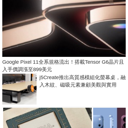
Google Pixel 11全系規格流出！搭載Tensor G6晶片且
入手價調漲至899美元
j5Create推出高質感模組化螢幕桌，融
入木紋、磁吸元素兼顧美觀與實用