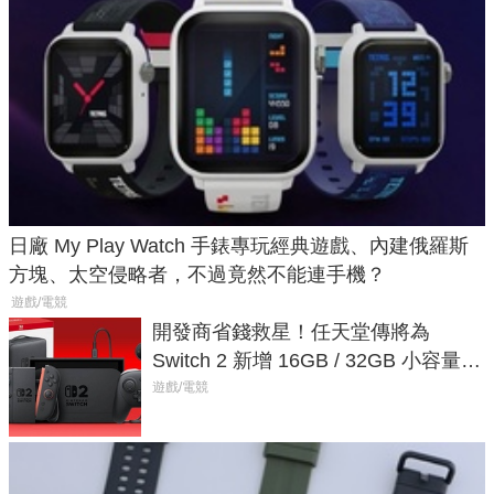
日廠 My Play Watch 手錶專玩經典遊戲、內建俄羅斯
方塊、太空侵略者，不過竟然不能連手機？
遊戲/電競
開發商省錢救星！任天堂傳將為
Switch 2 新增 16GB / 32GB 小容量遊
戲卡的選擇
遊戲/電競