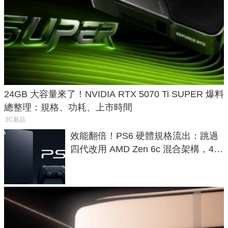
24GB 大容量來了！NVIDIA RTX 5070 Ti SUPER 爆料
總整理：規格、功耗、上市時間
3C新品
效能翻倍！PS6 硬體規格流出：跳過
四代改用 AMD Zen 6c 混合架構，4K
120fps 與全光追時代來臨