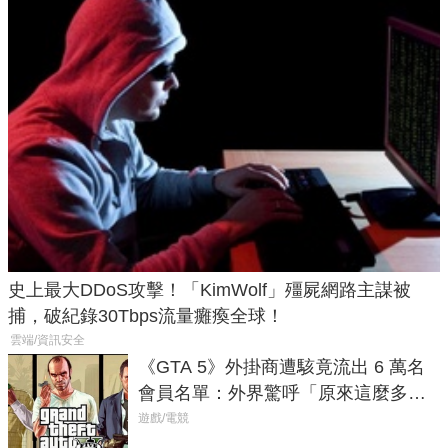
史上最大DDoS攻擊！「KimWolf」殭屍網路主謀被
捕，破紀錄30Tbps流量癱瘓全球！
雲端/資訊安全
《GTA 5》外掛商遭駭竟流出 6 萬名
會員名單：外界驚呼「原來這麼多人
在開掛！」
遊戲/電競