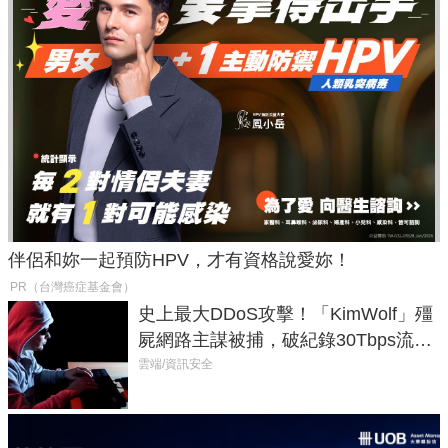
伴侶和妳一起預防HPV，才有資格說愛妳！
PR（台灣癌症基金會）
史上最大DDoS攻擊！「KimWolf」殭
屍網路主謀被捕，破紀錄30Tbps流量
癱瘓全球！
雲端/資訊安全