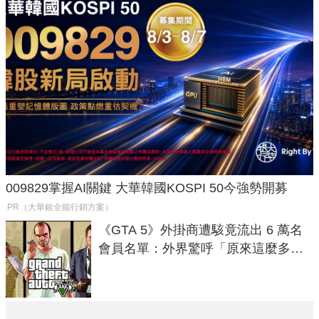
009829掌握AI關鍵 大華韓國KOSPI 50今強勢開募
PR（大華銀全能行銷方案）
《GTA 5》外掛商遭駭竟流出 6 萬名
會員名單：外界驚呼「原來這麼多人
在開掛！」