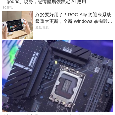
「godric」現身，記憶體增強鎖定 AI 應用
3C新品
終於要好用了！ROG Ally 將迎來系統
級重大更新，全新 Windows 掌機殼模
式讓操作就像 Xbox 一樣順暢
遊戲/電競