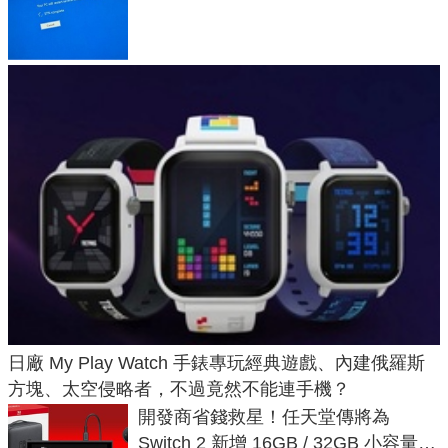
體與後台追蹤
日廠 My Play Watch 手錶專玩經典遊戲、內建俄羅斯
方塊、太空侵略者，不過竟然不能連手機？
開發商省錢救星！任天堂傳將為
Switch 2 新增 16GB / 32GB 小容量遊