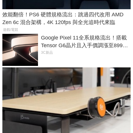
效能翻倍！PS6 硬體規格流出：跳過四代改用 AMD
Zen 6c 混合架構，4K 120fps 與全光追時代來臨
遊戲/電競
Google Pixel 11全系規格流出！搭載
Tensor G6晶片且入手價調漲至899美
元
3C新品