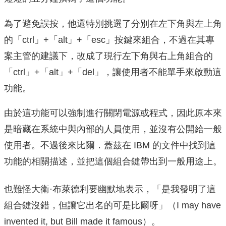
為了避免誤按，他還特別挑選了分別在左下角與左上角
的「ctrl」+「alt」+「esc」按鍵來組合，不過在其專
案主管的建議下，改成了現行左下角與右上角組合的
「ctrl」+「alt」+「del」，讓使用者不能單手來啟動這
功能。
由於這功能可以強制進行關閉電源或程式，因此原本來
是暗藏在系統中與內部的人員使用，並沒有公開給一般
使用者。不過後來比爾．蓋茲在 IBM 的文件中找到這
功能的相關描述，並把這個組合鍵帶出到一般用途上。
也難怪大衛·布萊德利要幽默地表示，「是我發明了這
組合鍵沒錯，但讓它出名的可是比爾呀」（I may have
invented it, but Bill made it famous）。