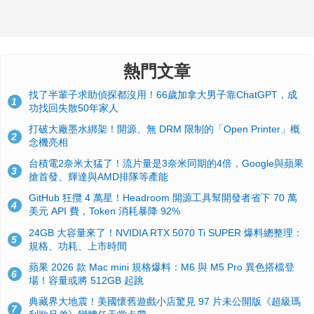
熱門文章
找了半輩子求助偵探都沒用！66歲加拿大男子靠ChatGPT，成
1
功找回失散50年家人
打破大廠墨水綁架！開源、無 DRM 限制的「Open Printer」概
2
念機亮相
台積電2奈米太猛了！流片量是3奈米同期的4倍，Google與蘋果
3
搶首發、輝達與AMD排隊等產能
GitHub 狂攬 4 萬星！Headroom 開源工具幫開發者省下 70 萬
4
美元 API 費，Token 消耗暴降 92%
24GB 大容量來了！NVIDIA RTX 5070 Ti SUPER 爆料總整理：
5
規格、功耗、上市時間
蘋果 2026 款 Mac mini 規格爆料：M6 與 M5 Pro 異色搭檔登
6
場！容量或將 512GB 起跳
典藏界大地震！美國懷舊遊戲小店驚見 97 片未公開版《超級瑪
7