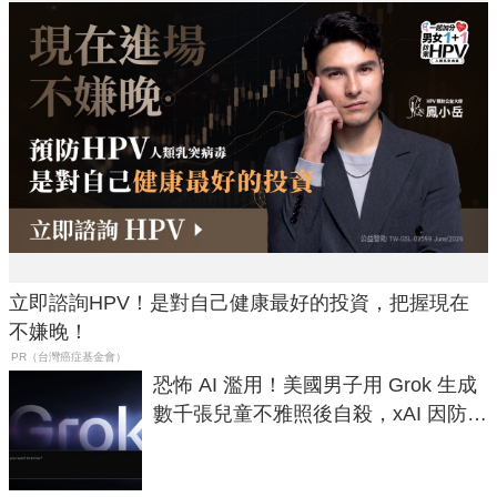
立即諮詢HPV！是對自己健康最好的投資，把握現在
不嫌晚！
PR（台灣癌症基金會）
恐怖 AI 濫用！美國男子用 Grok 生成
數千張兒童不雅照後自殺，xAI 因防護
失靈與不配合警方遭起訴