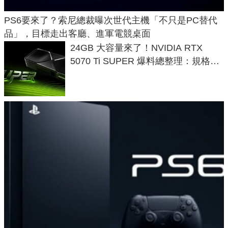
PS6要來了？索尼總裁曝次世代主機「不只是PC替代
品」，目標走出客廳、進軍電競桌面
24GB 大容量來了！NVIDIA RTX
5070 Ti SUPER 爆料總整理：規格、
功耗、上市時間