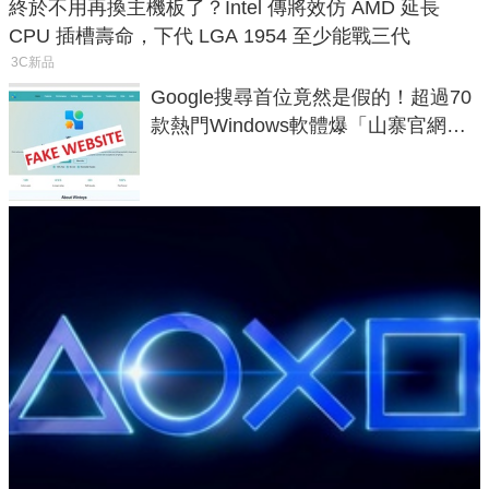
終於不用再換主機板了？Intel 傳將效仿 AMD 延長
CPU 插槽壽命，下代 LGA 1954 至少能戰三代
3C新品
Google搜尋首位竟然是假的！超過70
款熱門Windows軟體爆「山寨官網」
危機