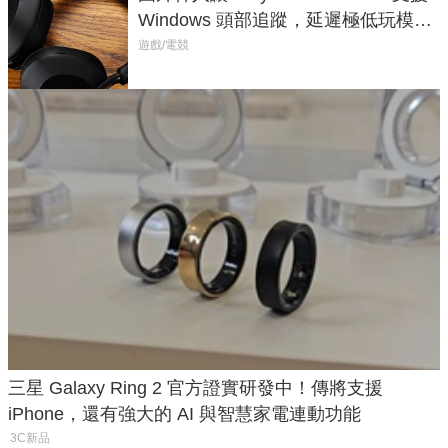
Windows 頭部追蹤，延遲極低玩模擬
飛行超有感
遊戲/電競
三星 Galaxy Ring 2 官方證實研發中！傳將支援
iPhone，還有強大的 AI 與智慧家電連動功能
3C新品