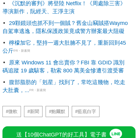
《沉默的審判》將登陸 Netflix！《周處除三害》
導演新作，阮經天、王淨主演
29顆鏡頭也抓不到一個賊？舊金山竊賊搭Waymo
自駕車逃逸，隱私保護政策竟成警方辦案最大阻礙
檸檬加它，堅持一週大肚腩不見了，重新回到45
公斤
PR・新素簡
原來 Windows 11 會出賣你？FBI 靠 GDID 識別
碼追蹤 19 歲駭客，勒索 800 萬美金慘遭引渡受審
腹部脂肪的「剋星」找到了，常吃這幾物，吃走
大肚囊，...
PR・新素簡
#微軟
#新聞
#鮑爾默
#藍底白字
送【10個ChatGPT的好工具】電子書