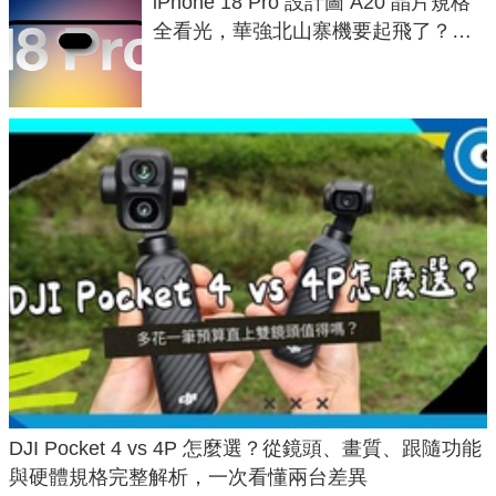
iPhone 18 Pro 設計圖 A20 晶片規格
全看光，華強北山寨機要起飛了？專
家曝山寨機無法復刻兩大關鍵
DJI Pocket 4 vs 4P 怎麼選？從鏡頭、畫質、跟隨功能
與硬體規格完整解析，一次看懂兩台差異