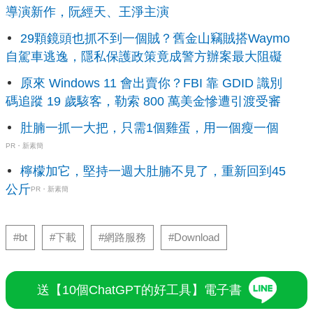
導演新作，阮經天、王淨主演
29顆鏡頭也抓不到一個賊？舊金山竊賊搭Waymo
自駕車逃逸，隱私保護政策竟成警方辦案最大阻礙
原來 Windows 11 會出賣你？FBI 靠 GDID 識別
碼追蹤 19 歲駭客，勒索 800 萬美金慘遭引渡受審
肚腩一抓一大把，只需1個雞蛋，用一個瘦一個
PR・新素簡
檸檬加它，堅持一週大肚腩不見了，重新回到45
公斤
PR・新素簡
#bt
#下載
#網路服務
#Download
送【10個ChatGPT的好工具】電子書