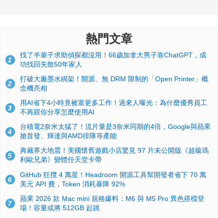
熱門文章
找了半輩子求助偵探都沒用！66歲加拿大男子靠ChatGPT，成
1
功找回失散50年家人
打破大廠墨水綁架！開源、無 DRM 限制的「Open Printer」概
2
念機亮相
用AI省下4小時竟被塞更多工作！過來人曝光：為什麼優秀員工
3
不再跟你分享怎麼使用AI
台積電2奈米太猛了！流片量是3奈米同期的4倍，Google與蘋果
4
搶首發、輝達與AMD排隊等產能
典藏界大地震！美國懷舊遊戲小店驚見 97 片未公開版《超級瑪
5
利歐兄弟》變體任天堂卡帶
GitHub 狂攬 4 萬星！Headroom 開源工具幫開發者省下 70 萬
6
美元 API 費，Token 消耗暴降 92%
蘋果 2026 款 Mac mini 規格爆料：M6 與 M5 Pro 異色搭檔登
7
場！容量或將 512GB 起跳