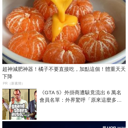
超神減肥神器！橘子不要直接吃，加點這個！體重天天
下降
PR（新素簡）
《GTA 5》外掛商遭駭竟流出 6 萬名
會員名單：外界驚呼「原來這麼多人
在開掛！」