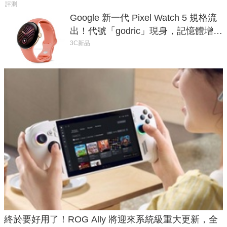
評測
Google 新一代 Pixel Watch 5 規格流
出！代號「godric」現身，記憶體增強
鎖定 AI 應用
3C新品
終於要好用了！ROG Ally 將迎來系統級重大更新，全