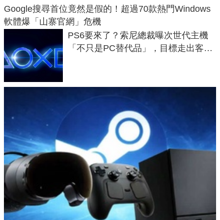
Google搜尋首位竟然是假的！超過70款熱門Windows
軟體爆「山寨官網」危機
PS6要來了？索尼總裁曝次世代主機
「不只是PC替代品」，目標走出客
廳、進軍電競桌面