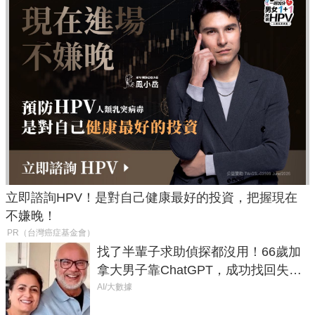
立即諮詢HPV！是對自己健康最好的投資，把握現在
不嫌晚！
PR（台灣癌症基金會）
找了半輩子求助偵探都沒用！66歲加
拿大男子靠ChatGPT，成功找回失散
50年家人
AI/大數據