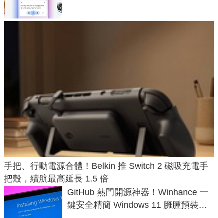
手把、行動電源合體！Belkin 推 Switch 2 磁吸充電手
把殼，續航最高延長 1.5 倍
GitHub 熱門開源神器！Winhance 一
鍵安全精簡 Windows 11 臃腫預裝軟
體與後台追蹤