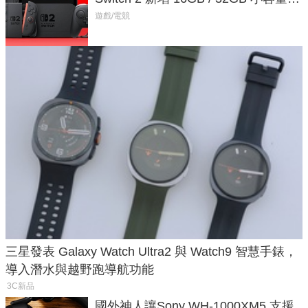
戲卡的選擇
遊戲/電競
三星發表 Galaxy Watch Ultra2 與 Watch9 智慧手錶，
導入潛水與越野跑導航功能
3C新品
國外神人讓Sony WH-1000XM5 支援