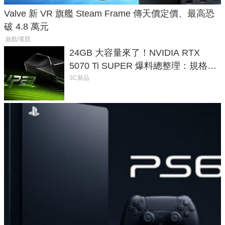
Valve 新 VR 旗艦 Steam Frame 傳天價定價、最高恐
破 4.8 萬元
遊戲/電競
24GB 大容量來了！NVIDIA RTX
5070 Ti SUPER 爆料總整理：規格、
功耗、上市時間
3C新品