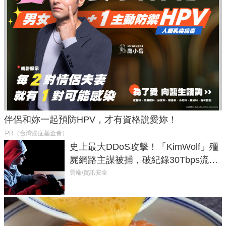
伴侶和妳一起預防HPV，才有資格說愛妳！
PR（台灣癌症基金會）
史上最大DDoS攻擊！「KimWolf」殭
屍網路主謀被捕，破紀錄30Tbps流量
癱瘓全球！
雲端/資訊安全