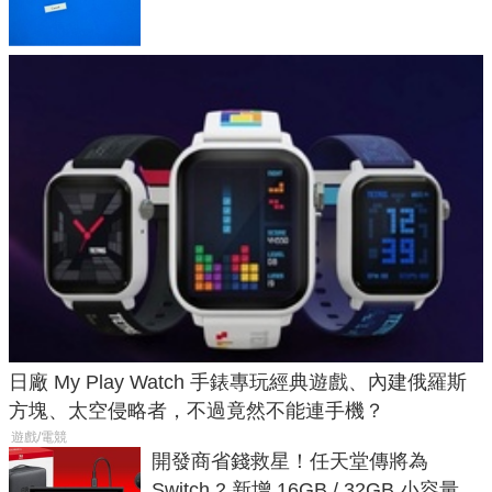
日廠 My Play Watch 手錶專玩經典遊戲、內建俄羅斯
方塊、太空侵略者，不過竟然不能連手機？
遊戲/電競
開發商省錢救星！任天堂傳將為
Switch 2 新增 16GB / 32GB 小容量遊