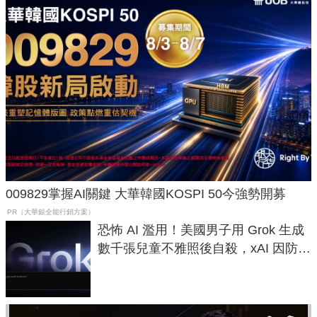
009829掌握AI關鍵 大華韓國KOSPI 50今強勢開募
PR（大華銀全能行銷方案）
恐怖 AI 濫用！美國男子用 Grok 生成
數千張兒童不雅照後自殺，xAI 因防護
失靈與不配合警方遭起訴