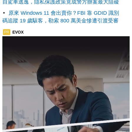
自駕車逃逸，隱私保護政策竟成警方辦案最大阻礙
原來 Windows 11 會出賣你？FBI 靠 GDID 識別
碼追蹤 19 歲駭客，勒索 800 萬美金慘遭引渡受審
EVOX
PR