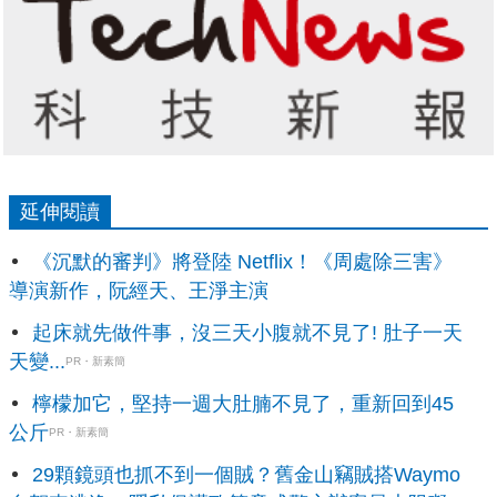
延伸閱讀
《沉默的審判》將登陸 Netflix！《周處除三害》
導演新作，阮經天、王淨主演
起床就先做件事，沒三天小腹就不見了! 肚子一天
天變...
PR・新素簡
檸檬加它，堅持一週大肚腩不見了，重新回到45
公斤
PR・新素簡
29顆鏡頭也抓不到一個賊？舊金山竊賊搭Waymo