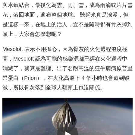
與水氣結合，最後化為雲、雨、雪，成為雨滴或片片雪
花，落回地面，遍布整個地球。 聽起來真是浪漫，但
是這樣一來，在地上的活人，豈不是隨時都有骨灰掉到
頭上，大家會怎麼想呢？
Mesoloft 表示不用擔心，因為骨灰的火化過程溫度極
高，Mesoloft 認為可能的感染源都已經在火化過程中
消滅了，就算最難纏、出了名耐高溫的狂牛病病原普里
昂蛋白（Prion），在火化高溫下 4 個小時也會遭到毀
滅，所以骨灰落到全球人類頭上也沒關係。