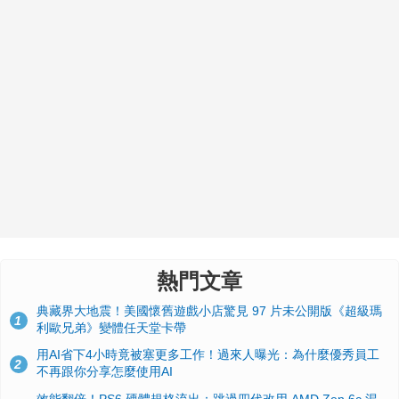
熱門文章
典藏界大地震！美國懷舊遊戲小店驚見 97 片未公開版《超級瑪
1
利歐兄弟》變體任天堂卡帶
用AI省下4小時竟被塞更多工作！過來人曝光：為什麼優秀員工
2
不再跟你分享怎麼使用AI
效能翻倍！PS6 硬體規格流出：跳過四代改用 AMD Zen 6c 混