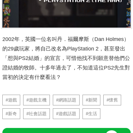
2002年，英國一位名叫丹．福爾摩斯（Dan Holmes）
的29歲玩家，將自己改名為PlayStation 2，甚至發出
「想與PS2結婚」的宣言，可惜他找不到願意替他們公
證結婚的牧師。十多年過去了，不知道這位PS2先生對
當初的決定有什麼看法？
#遊戲
#遊戲主機
#網路話題
#新聞
#懷舊
#新奇
#社會話題
#遊戲話題
#生活