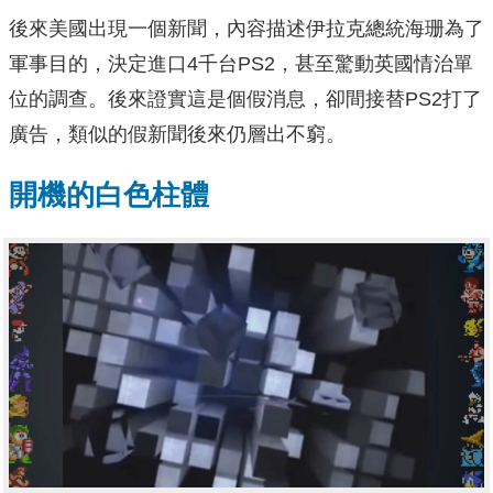
後來美國出現一個新聞，內容描述伊拉克總統海珊為了
軍事目的，決定進口4千台PS2，甚至驚動英國情治單
位的調查。後來證實這是個假消息，卻間接替PS2打了
廣告，類似的假新聞後來仍層出不窮。
開機的白色柱體