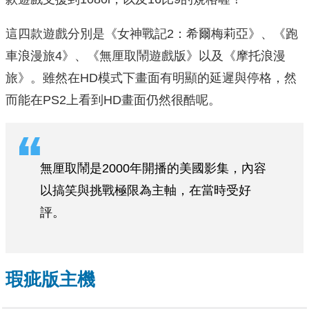
這四款遊戲分別是《女神戰記2：希爾梅莉亞》、《跑
車浪漫旅4》、《無厘取鬧遊戲版》以及《摩托浪漫
旅》。雖然在HD模式下畫面有明顯的延遲與停格，然
而能在PS2上看到HD畫面仍然很酷呢。
無厘取鬧是2000年開播的美國影集，內容
以搞笑與挑戰極限為主軸，在當時受好
評。
瑕疵版主機