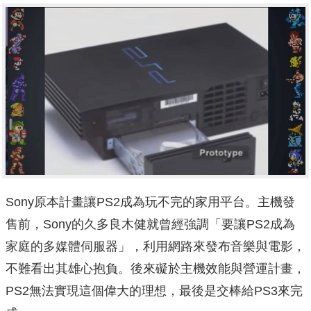
Sony原本計畫讓PS2成為玩不完的家用平台。主機發
售前，Sony的久多良木健就曾經強調「要讓PS2成為
家庭的多媒體伺服器」，利用網路來發布音樂與電影，
不難看出其雄心抱負。後來礙於主機效能與營運計畫，
PS2無法實現這個偉大的理想，最後是交棒給PS3來完