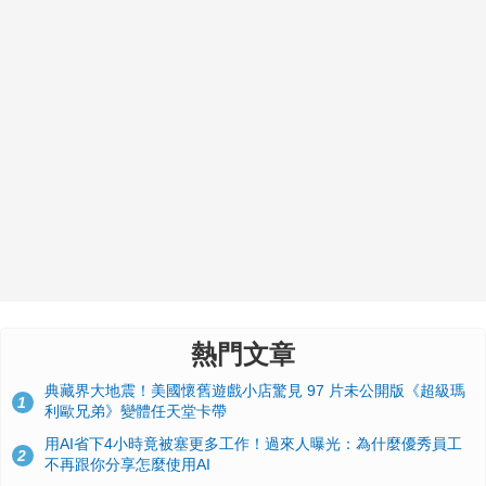
熱門文章
典藏界大地震！美國懷舊遊戲小店驚見 97 片未公開版《超級瑪
1
利歐兄弟》變體任天堂卡帶
用AI省下4小時竟被塞更多工作！過來人曝光：為什麼優秀員工
2
不再跟你分享怎麼使用AI