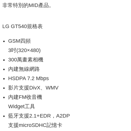
非常特別的MID產品。
LG GT540規格表
GSM四頻
3吋(320×480)
300萬畫素相機
內建無線網路
HSDPA 7.2 Mbps
影片支援DivX、WMV
內建FM收音機
Widget工具
藍牙支援2.1+EDR，A2DP
支援microSDHC記憶卡