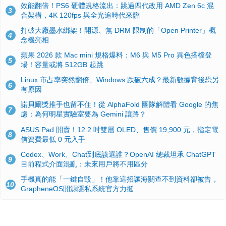
效能翻倍！PS6 硬體規格流出：跳過四代改用 AMD Zen 6c 混
3
合架構，4K 120fps 與全光追時代來臨
打破大廠墨水綁架！開源、無 DRM 限制的「Open Printer」概
4
念機亮相
蘋果 2026 款 Mac mini 規格爆料：M6 與 M5 Pro 異色搭檔登
5
場！容量或將 512GB 起跳
Linux 市占率突然翻倍、Windows 跌破六成？最新數據背後恐另
6
有原因
諾貝爾獎推手也留不住！從 AlphaFold 團隊解體看 Google 的焦
7
慮：為何明星實驗室要為 Gemini 讓路？
ASUS Pad 開賣！12.2 吋雙層 OLED、售價 19,900 元，指定電
8
信資費最低 0 元入手
Codex、Work、Chat到底該選誰？OpenAI 總裁坦承 ChatGPT
9
目前程式介面混亂：未來用戶將不用區分
手機真的能「一鍵自毀」！他靠這招讓海關查不到資料卻被告，
10
GrapheneOS開源隱私系統官方力挺