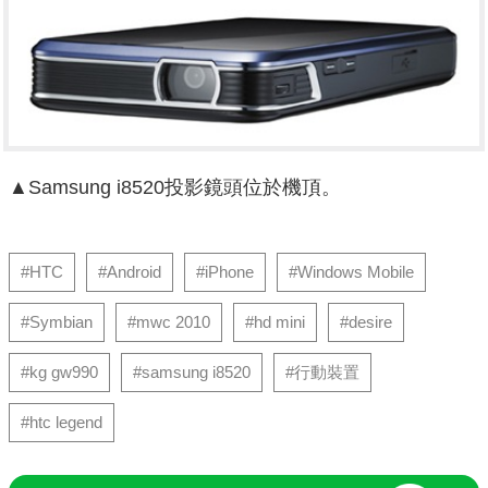
▲Samsung i8520投影鏡頭位於機頂。
#HTC
#Android
#iPhone
#Windows Mobile
#Symbian
#mwc 2010
#hd mini
#desire
#kg gw990
#samsung i8520
#行動裝置
#htc legend