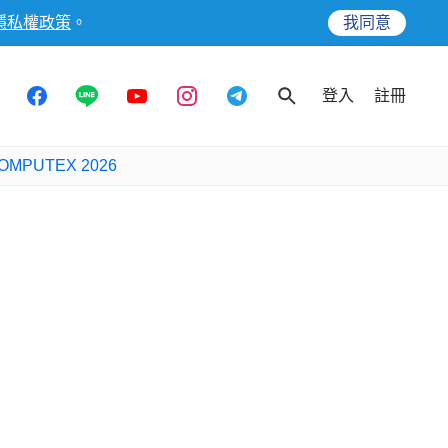
隱私權政策
。
我同意
登入
註冊
OMPUTEX 2026