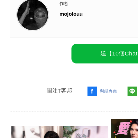
作者
mojolouu
送【10個Ch
關注T客邦
粉絲專頁