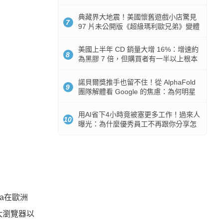
512GB 起跳
典藏界大地震！美國懷舊遊戲小店驚見
7
97 片未公開版《超級瑪利歐兄弟》變體
任天堂卡帶
美國上半年 CD 銷量大增 16%：增速約
8
為黑膠 7 倍，但購買者有一半以上根本
沒有播放器
諾貝爾獎推手也留不住！從 AlphaFold
9
團隊解體看 Google 的焦慮：為何明星
實驗室要為 Gemini 讓路？
用AI省下4小時竟被塞更多工作！過來人
10
曝光：為什麼優秀員工不再跟你分享怎
麼使用AI
a在歐洲
大瀏覽器以