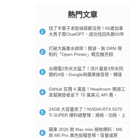
熱門文章
找了半輩子求助偵探都沒用！66歲加拿
1
大男子靠ChatGPT，成功找回失散50年
家人
打破大廠墨水綁架！開源、無 DRM 限
2
制的「Open Printer」概念機亮相
台積電2奈米太猛了！流片量是3奈米同
3
期的4倍，Google與蘋果搶首發、輝達
與AMD排隊等產能
GitHub 狂攬 4 萬星！Headroom 開源工
4
具幫開發者省下 70 萬美元 API 費，
Token 消耗暴降 92%
24GB 大容量來了！NVIDIA RTX 5070
5
Ti SUPER 爆料總整理：規格、功耗、上
市時間
蘋果 2026 款 Mac mini 規格爆料：M6
6
與 M5 Pro 異色搭檔登場！容量或將