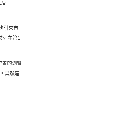
以及
也引來市
被列在第1
位置的瀏覽
8%。當然這