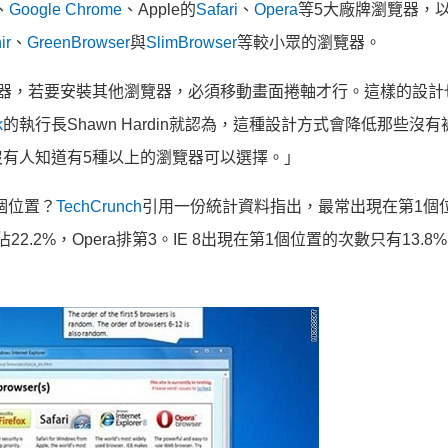
、
Google Chrome
、Apple的
Safari
、
Opera
等5大廠牌瀏覽器，
ir
、
GreenBrowser
與
SlimBrowser
等較小眾的瀏覽器。
器，若要安裝其他瀏覽器，必須移動畫面捲軸才行。這樣的設計
k
的執行長Shawn Hardin就認為，這種設計方式會降低那些沒有
有人知道有5種以上的瀏覽器可以選擇。」
個位置？
TechCrunch
引用一份統計資料指出，最常出現在第1個
ox，佔22.2%，Opera排第3。IE 8出現在第1個位置的次數只有13.