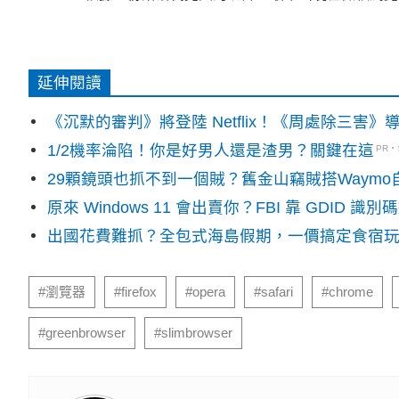
延伸閱讀
《沉默的審判》將登陸 Netflix！《周處除三害
1/2機率淪陷！你是好男人還是渣男？關鍵在這
PR
29顆鏡頭也抓不到一個賊？舊金山竊賊搭Waym
原來 Windows 11 會出賣你？FBI 靠 GDID 
出國花費難抓？全包式海島假期，一價搞定食宿
#瀏覽器
#firefox
#opera
#safari
#chrome
#greenbrowser
#slimbrowser