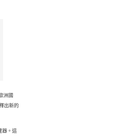
要歐洲國
初釋出新的
覽器。這