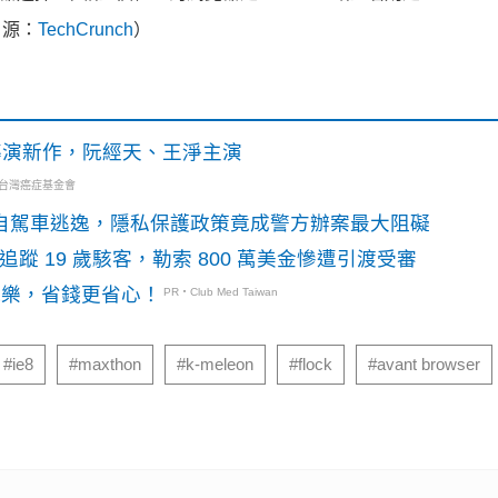
源：
TechCrunch
）
》導演新作，阮經天、王淨主演
・台灣癌症基金會
o自駕車逃逸，隱私保護政策竟成警方辦案最大阻礙
識別碼追蹤 19 歲駭客，勒索 800 萬美金慘遭引渡受審
玩樂，省錢更省心！
PR・Club Med Taiwan
#ie8
#maxthon
#k-meleon
#flock
#avant browser