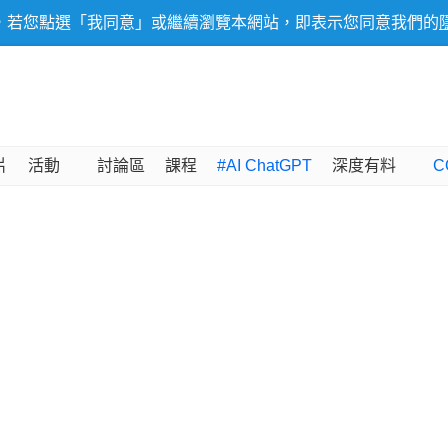
，若您點選「我同意」或繼續瀏覽本網站，即表示您同意我們的
片
活動
討論區
課程
#AI ChatGPT
深度有料
C