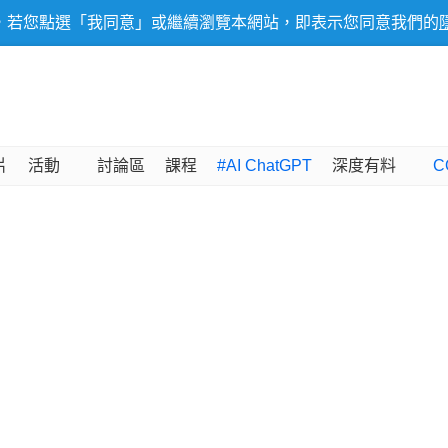
，若您點選「我同意」或繼續瀏覽本網站，即表示您同意我們的
片
活動
討論區
課程
#AI ChatGPT
深度有料
C