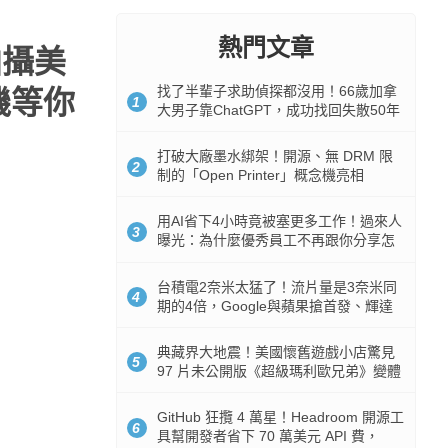
熱門文章
拍攝美
找了半輩子求助偵探都沒用！66歲加拿
手機等你
1
大男子靠ChatGPT，成功找回失散50年
家人
打破大廠墨水綁架！開源、無 DRM 限
2
制的「Open Printer」概念機亮相
用AI省下4小時竟被塞更多工作！過來人
3
曝光：為什麼優秀員工不再跟你分享怎
麼使用AI
台積電2奈米太猛了！流片量是3奈米同
4
期的4倍，Google與蘋果搶首發、輝達
與AMD排隊等產能
典藏界大地震！美國懷舊遊戲小店驚見
5
97 片未公開版《超級瑪利歐兄弟》變體
任天堂卡帶
GitHub 狂攬 4 萬星！Headroom 開源工
6
具幫開發者省下 70 萬美元 API 費，