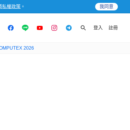
隱私權政策
。
我同意
登入
註冊
OMPUTEX 2026