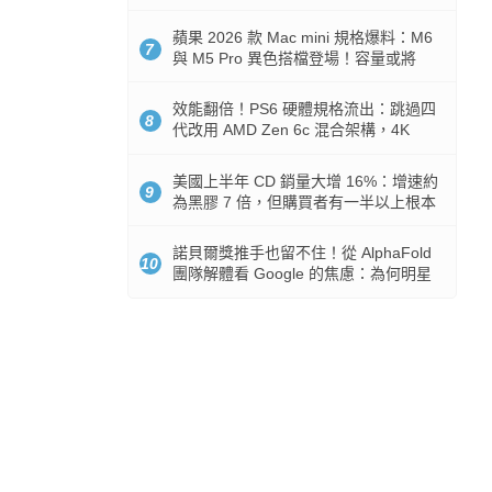
Token 消耗暴降 92%
蘋果 2026 款 Mac mini 規格爆料：M6
7
與 M5 Pro 異色搭檔登場！容量或將
512GB 起跳
效能翻倍！PS6 硬體規格流出：跳過四
8
代改用 AMD Zen 6c 混合架構，4K
120fps 與全光追時代來臨
美國上半年 CD 銷量大增 16%：增速約
9
為黑膠 7 倍，但購買者有一半以上根本
沒有播放器
諾貝爾獎推手也留不住！從 AlphaFold
10
團隊解體看 Google 的焦慮：為何明星
實驗室要為 Gemini 讓路？