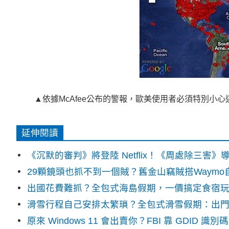
▲依據McAfee公布的警報，歐美使用者必須特別小
延伸閱讀
《沉默的審判》將登陸 Netflix！《周處除三害
29顆鏡頭也抓不到一個賊？舊金山竊賊搭Waym
出國花費難抓？全包式海島假期，一價搞定食宿
滑雪行程自己安排太繁瑣？全包式滑雪假期：出
原來 Windows 11 會出賣你？FBI 靠 GDID 