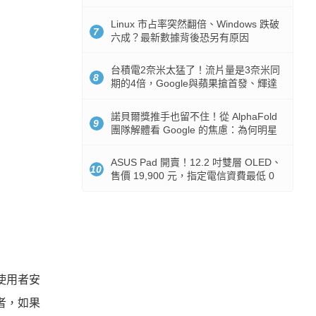
512GB 起跳
Linux 市占率突然翻倍、Windows 跌破
7
六成？最新數據背後恐另有原因
台積電2奈米太猛了！流片量是3奈米同
8
期的4倍，Google與蘋果搶首發、輝達
與AMD排隊等產能
諾貝爾獎推手也留不住！從 AlphaFold
9
團隊解體看 Google 的焦慮：為何明星
實驗室要為 Gemini 讓路？
ASUS Pad 開賣！12.2 吋雙層 OLED、
10
售價 19,900 元，指定電信資費最低 0
元入手
使用者安
者，如果