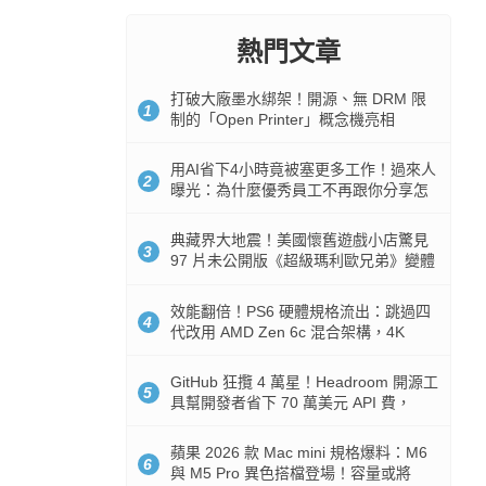
熱門文章
打破大廠墨水綁架！開源、無 DRM 限
1
制的「Open Printer」概念機亮相
用AI省下4小時竟被塞更多工作！過來人
2
曝光：為什麼優秀員工不再跟你分享怎
麼使用AI
典藏界大地震！美國懷舊遊戲小店驚見
3
97 片未公開版《超級瑪利歐兄弟》變體
任天堂卡帶
效能翻倍！PS6 硬體規格流出：跳過四
4
代改用 AMD Zen 6c 混合架構，4K
120fps 與全光追時代來臨
GitHub 狂攬 4 萬星！Headroom 開源工
5
具幫開發者省下 70 萬美元 API 費，
Token 消耗暴降 92%
蘋果 2026 款 Mac mini 規格爆料：M6
6
與 M5 Pro 異色搭檔登場！容量或將