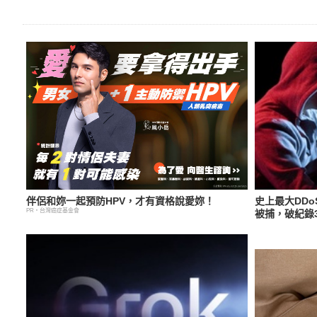
伴侶和妳一起預防HPV，才有資格說愛妳！
史上最大DDo
PR・台灣癌症基金會
被捕，破紀錄3