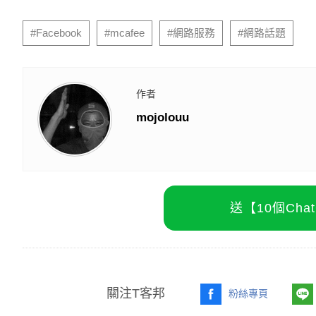
#Facebook
#mcafee
#網路服務
#網路話題
作者
mojolouu
送【10個Ch
關注T客邦
粉絲專頁