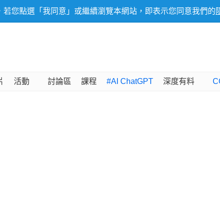
，若您點選「我同意」或繼續瀏覽本網站，即表示您同意我們的
片
活動
討論區
課程
#AI ChatGPT
深度有料
C