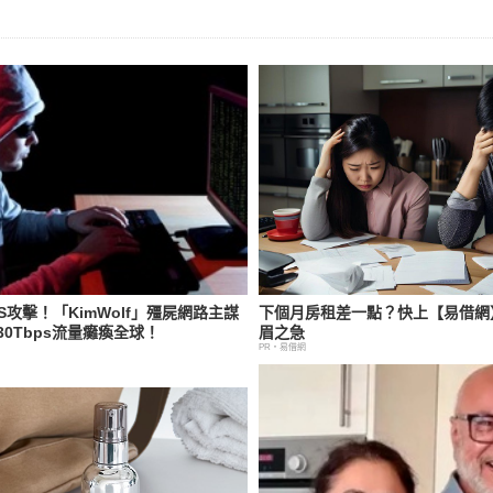
S攻擊！「KimWolf」殭屍網路主謀
下個月房租差一點？快上【易借網
0Tbps流量癱瘓全球！
眉之急
PR・易借網