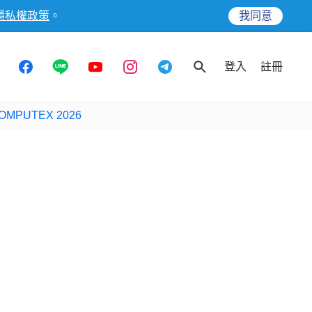
隱私權政策
。
我同意
登入
註冊
OMPUTEX 2026