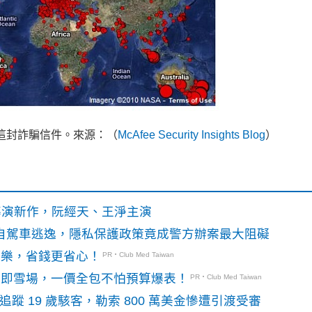
心這封詐騙信件。來源：（
McAfee Security Insights Blog
）
》導演新作，阮經天、王淨主演
o自駕車逃逸，隱私保護政策竟成警方辦案最大阻礙
玩樂，省錢更省心！
PR・Club Med Taiwan
門即雪場，一價全包不怕預算爆表！
PR・Club Med Taiwan
識別碼追蹤 19 歲駭客，勒索 800 萬美金慘遭引渡受審