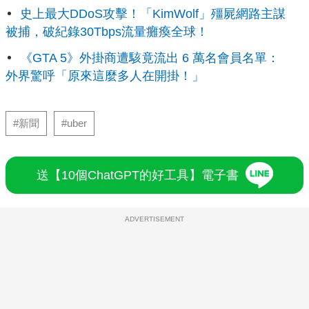
史上最大DDoS攻擊！「KimWolf」殭屍網路主謀
被捕，破紀錄30Tbps流量癱瘓全球！
《GTA 5》外掛商遭駭竟流出 6 萬名會員名單：
外界驚呼「原來這麼多人在開掛！」
#新聞
#uber
送【10個ChatGPT的好工具】電子書
ADVERTISEMENT