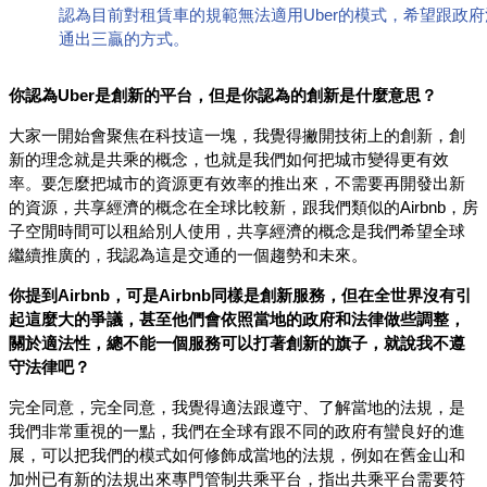
認為目前對租賃車的規範無法適用Uber的模式，希望跟政府
通出三贏的方式。
你認為Uber是創新的平台，但是你認為的創新是什麼意思？
大家一開始會聚焦在科技這一塊，我覺得撇開技術上的創新，創
新的理念就是共乘的概念，也就是我們如何把城市變得更有效
率。要怎麼把城市的資源更有效率的推出來，不需要再開發出新
的資源，共享經濟的概念在全球比較新，跟我們類似的Airbnb，房
子空閒時間可以租給別人使用，共享經濟的概念是我們希望全球
繼續推廣的，我認為這是交通的一個趨勢和未來。
你提到Airbnb，可是Airbnb同樣是創新服務，但在全世界沒有引
起這麼大的爭議，甚至他們會依照當地的政府和法律做些調整，
關於適法性，總不能一個服務可以打著創新的旗子，就說我不遵
守法律吧？
完全同意，完全同意，我覺得適法跟遵守、了解當地的法規，是
我們非常重視的一點，我們在全球有跟不同的政府有蠻良好的進
展，可以把我們的模式如何修飾成當地的法規，例如在舊金山和
加州已有新的法規出來專門管制共乘平台，指出共乘平台需要符