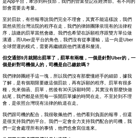
是App平台，牽涉到科技部，我們的營業登記在經濟部。有不同的
部會需要去考量。
至於罰款，有些報導說我們完全不理會，其實不能這樣說，我們
當然依照台灣法院的程序在走，我們的律師團隊依現有的法律程
序，該繳的罰單當然會繳。我們也希望在訴願程序跟雙方單位做
溝通，而Uber是平台的角色，我們沒有從事運輸，這一向是Uber
全球營運的模式，需要再繼續跟他們溝通和釐清。
但交通部9月就開出罰單了，罰單有兩種，一個是針對Uber的，一
個是針對司機個人的，司機是自己繳款嗎？
我們律師團經手這一塊，所以我們沒有那麼懂經手的細節，據我
了解，是有個期限要繳這個罰款，再有訴願的程序。罰單有很多
種，先來個函、罰單，然後有30天訴願時間，其實沒有那麼快做
結尾，我們都是依照每一張開罰單據的時間在走。不至於到不理
會，是依照台灣現有法律的軌道在走。
我們跟司機的配合，我很敬佩他們，他們看到負面的報導，但還
是很支持我們的平台。我們一定會全力支持我們配合的司機，我
們一定會處理所有的事情，他們也會寫信進來。