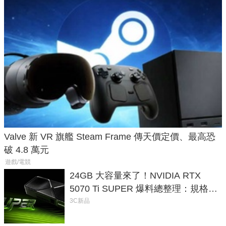
Valve 新 VR 旗艦 Steam Frame 傳天價定價、最高恐
破 4.8 萬元
遊戲/電競
24GB 大容量來了！NVIDIA RTX
5070 Ti SUPER 爆料總整理：規格、
功耗、上市時間
3C新品