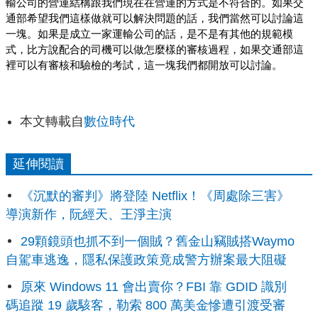
輸公司的營運結構跟我們現在在營運的方式是不符合的。如果交
通部希望我們這樣做就可以解決問題的話，我們當然可以討論這
一塊。如果是成立一家運輸公司的話，是不是有其他的規範模
式，比方說配合的司機可以做怎麼樣的審核過程，如果交通部這
裡可以有審核和驗檢的考試，這一塊我們都開放可以討論。
本文轉載自
數位時代
延伸閱讀
《沉默的審判》將登陸 Netflix！《周處除三害》
導演新作，阮經天、王淨主演
29顆鏡頭也抓不到一個賊？舊金山竊賊搭Waymo
自駕車逃逸，隱私保護政策竟成警方辦案最大阻礙
原來 Windows 11 會出賣你？FBI 靠 GDID 識別
碼追蹤 19 歲駭客，勒索 800 萬美金慘遭引渡受審