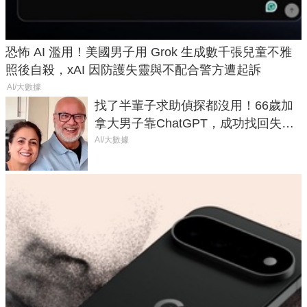
恐怖 AI 濫用！美國男子用 Grok 生成數千張兒童不雅
照後自殺，xAI 因防護失靈與不配合警方遭起訴
AI/大數據
找了半輩子求助偵探都沒用！66歲加
拿大男子靠ChatGPT，成功找回失散
50年家人
AI/大數據