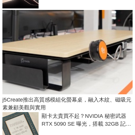
j5Create推出高質感模組化螢幕桌，融入木紋、磁吸元
素兼顧美觀與實用
顯卡太貴買不起？NVIDIA 秘密武器
RTX 5090 SE 曝光，搭載 32GB 記憶
體