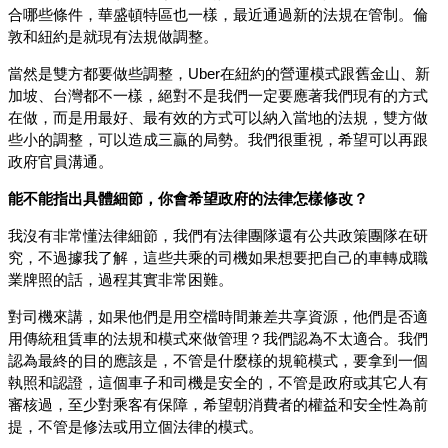
合哪些條件，華盛頓特區也一樣，最近通過新的法規在管制。倫
敦和紐約是就現有法規做調整。
當然是雙方都要做些調整，Uber在紐約的營運模式跟舊金山、新
加坡、台灣都不一樣，絕對不是我們一定要應著我們現有的方式
在做，而是用最好、最有效的方式可以納入當地的法規，雙方做
些小的調整，可以造成三贏的局勢。我們很重視，希望可以再跟
政府官員溝通。
能不能指出具體細節，你會希望政府的法律怎樣修改？
我沒有非常懂法律細節，我們有法律團隊還有公共政策團隊在研
究，不過據我了解，這些共乘的司機如果想要把自己的車轉成職
業牌照的話，過程其實非常困難。
對司機來講，如果他們是用空檔時間兼差共享資源，他們是否適
用傳統租賃車的法規和模式來做管理？我們認為不太適合。我們
認為最終的目的應該是，不管是什麼樣的規範模式，要拿到一個
執照和認證，這個車子和司機是安全的，不管是政府或其它人有
審核過，至少對乘客有保障，希望朝消費者的權益和安全性為前
提，不管是修法或用立個法律的模式。