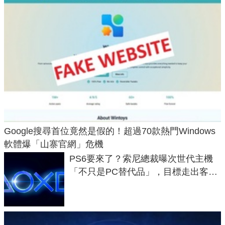
Google搜尋首位竟然是假的！超過70款熱門Windows
軟體爆「山寨官網」危機
PS6要來了？索尼總裁曝次世代主機
「不只是PC替代品」，目標走出客
廳、進軍電競桌面