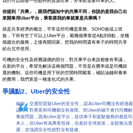
我們可以開發一些額外的資源出來，分享給需要叫車的人。
你提到「共乘」，跟我們認知中的共乘不同，你說的是我自己出
來開車用Uber平台，乘客搭我的車就算是共乘嗎？
就是共享經濟的概念，平常這些司機是業務、SOHO族或上班
族，下班有空了可以上Uber平台，載幾個乘客從A點到B點，坐幾
個趟次的服務，之後再開回家。把我的時間還有車子的時間共享
給台北市使用。
司機的安全性及經費議價的部分，對共乘平台來說都會有爭議，
在新的平台，希望先解決這兩個問題，不管是在費率或是司機篩
選的機制。這些司機是用下班的空閒時間載客，補貼油錢和養車
的費用，我們算是一種進化式的共乘。
爭議點2、Uber的安全性
編按：交通部質疑Uber的安全性，認為Uber司機沒有經過
認可，對乘客和司機都沒有保障。而Uber的確不會代司機解
事故問題，因為Uber是平台，提供車子和駕駛服務的都是司
本人，但Uber有為乘客投保，但基於全球政策，金額無法透
露，並強調安全性絕對沒有疑慮。