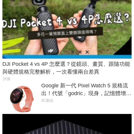
DJI Pocket 4 vs 4P 怎麼選？從鏡頭、畫質、跟隨功能
與硬體規格完整解析，一次看懂兩台差異
評測
Google 新一代 Pixel Watch 5 規格流
出！代號「godric」現身，記憶體增強
鎖定 AI 應用
3C新品