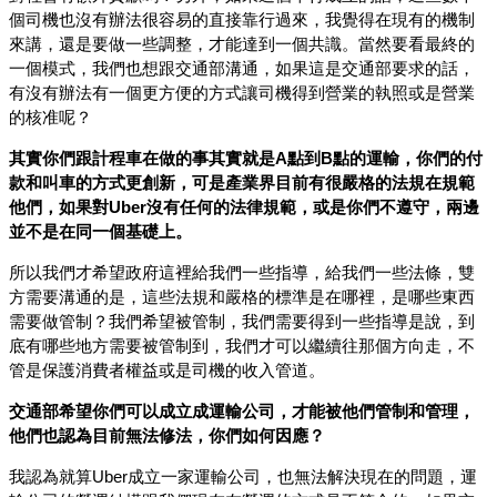
個司機也沒有辦法很容易的直接靠行過來，我覺得在現有的機制
來講，還是要做一些調整，才能達到一個共識。當然要看最終的
一個模式，我們也想跟交通部溝通，如果這是交通部要求的話，
有沒有辦法有一個更方便的方式讓司機得到營業的執照或是營業
的核准呢？
其實你們跟計程車在做的事其實就是A點到B點的運輸，你們的付
款和叫車的方式更創新，可是產業界目前有很嚴格的法規在規範
他們，如果對Uber沒有任何的法律規範，或是你們不遵守，兩邊
並不是在同一個基礎上。
所以我們才希望政府這裡給我們一些指導，給我們一些法條，雙
方需要溝通的是，這些法規和嚴格的標準是在哪裡，是哪些東西
需要做管制？我們希望被管制，我們需要得到一些指導是說，到
底有哪些地方需要被管制到，我們才可以繼續往那個方向走，不
管是保護消費者權益或是司機的收入管道。
交通部希望你們可以成立成運輸公司，才能被他們管制和管理，
他們也認為目前無法修法，你們如何因應？
我認為就算Uber成立一家運輸公司，也無法解決現在的問題，運