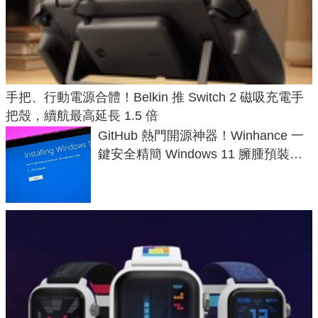
手把、行動電源合體！Belkin 推 Switch 2 磁吸充電手
把殼，續航最高延長 1.5 倍
GitHub 熱門開源神器！Winhance 一
鍵安全精簡 Windows 11 臃腫預裝軟
體與後台追蹤