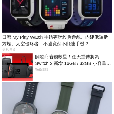
日廠 My Play Watch 手錶專玩經典遊戲、內建俄羅斯
方塊、太空侵略者，不過竟然不能連手機？
遊戲/電競
開發商省錢救星！任天堂傳將為
Switch 2 新增 16GB / 32GB 小容量遊
戲卡的選擇
遊戲/電競