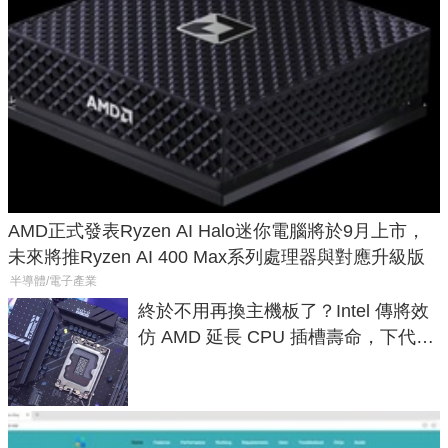
AMD正式發表Ryzen AI Halo迷你電腦將於9月上市，
未來將推Ryzen AI 400 Max系列處理器與對應升級版
半導體/電子產業
終於不用再換主機板了？Intel 傳將效
仿 AMD 延長 CPU 插槽壽命，下代
LGA 1954 至少能戰三代