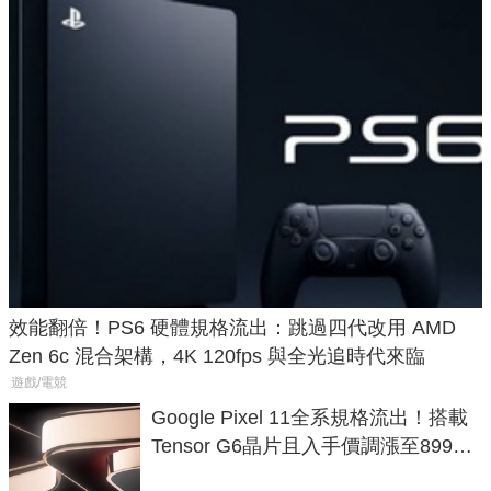
效能翻倍！PS6 硬體規格流出：跳過四代改用 AMD
Zen 6c 混合架構，4K 120fps 與全光追時代來臨
遊戲/電競
Google Pixel 11全系規格流出！搭載
Tensor G6晶片且入手價調漲至899美
元