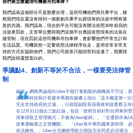
你們要怎麼處理司機被吊扣車牌？
我們認為這個部分不是那麼合理，這些司機他們用共乘平台，雖
然我們現在還沒有得到一個新創共乘平台跟現有的法規中間有落
差的共識。我們認為，現在的平台可能沒有辦法依照30年前寫的
法規來罰款，主管單位覺得我們這個平台應該依照現有的法規在
做管制，現在罰款這些司機和吊扣車牌，會影響他們平常生計和
生活品質。司機當然一定要依照法律程序在走，是用非常非常支
持的方式在協助他們，我們公司政策只能回答到這邊了，我覺得
我們說得還蠻直白的。
爭議點4、創新不等於不合法，一樣要受法律管
制
編按：網路輿論指向Uber不能打著創新的旗幟就不守法，甚
連和沛科技執行長翟本喬都在臉書上指出「這大概是第一次
完全支持政府的立場」，行政院副院長張善政和政委蔡玉玲
在12月31日拋出三點紅線，包括「政府目前針對自用車與營
用車採取之管理模式，不會為Uber破例」、「交通部作為Ub
從事運輸業之主管機關」、「Uber有中華民國來源所得，必
依法繳稅」。Uber台北總經理顧立楷說完全同意必須適法，