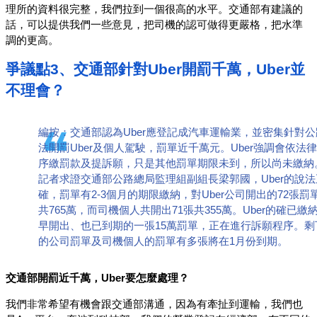
理所的資料很完整，我們拉到一個很高的水平。交通部有建議的
話，可以提供我們一些意見，把司機的認可做得更嚴格，把水準
調的更高。
爭議點3、交通部針對Uber開罰千萬，Uber並
不理會？
編按：交通部認為Uber應登記成汽車運輸業，並密集針對公
法開罰Uber及個人駕駛，罰單近千萬元。Uber強調會依法
序繳罰款及提訴願，只是其他罰單期限未到，所以尚未繳納
記者求證交通部公路總局監理組副組長梁郭國，Uber的說法
確，罰單有2-3個月的期限繳納，對Uber公司開出的72張罰
共765萬，而司機個人共開出71張共355萬。Uber的確已繳
早開出、也已到期的一張15萬罰單，正在進行訴願程序。剩
的公司罰單及司機個人的罰單有多張將在1月份到期。
交通部開罰近千萬，Uber要怎麼處理？
我們非常希望有機會跟交通部溝通，因為有牽扯到運輸，我們也