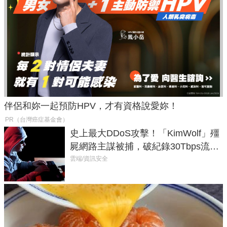
伴侶和妳一起預防HPV，才有資格說愛妳！
PR（台灣癌症基金會）
史上最大DDoS攻擊！「KimWolf」殭
屍網路主謀被捕，破紀錄30Tbps流量
癱瘓全球！
雲端/資訊安全