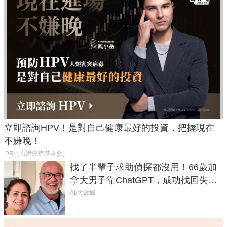
立即諮詢HPV！是對自己健康最好的投資，把握現在
不嫌晚！
PR（台灣癌症基金會）
找了半輩子求助偵探都沒用！66歲加
拿大男子靠ChatGPT，成功找回失散
50年家人
AI/大數據