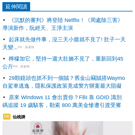
延伸閱讀
《沉默的審判》將登陸 Netflix！《周處除三害》
導演新作，阮經天、王淨主演
起床就先做件事，沒三天小腹就不見了! 肚子一天
天變...
PR・新素簡
檸檬加它，堅持一週大肚腩不見了，重新回到45
公斤
PR・新素簡
29顆鏡頭也抓不到一個賊？舊金山竊賊搭Waymo
自駕車逃逸，隱私保護政策竟成警方辦案最大阻礙
原來 Windows 11 會出賣你？FBI 靠 GDID 識別
碼追蹤 19 歲駭客，勒索 800 萬美金慘遭引渡受審
仙桃牌
PR