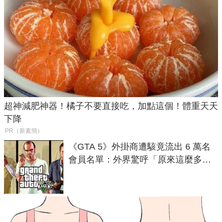
超神減肥神器！橘子不要直接吃，加點這個！體重天天
下降
PR（新素簡）
《GTA 5》外掛商遭駭竟流出 6 萬名
會員名單：外界驚呼「原來這麼多人
在開掛！」