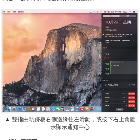
▲ 雙指由軌跡板右側邊緣往左滑動，或按下右上角圖
示顯示通知中心