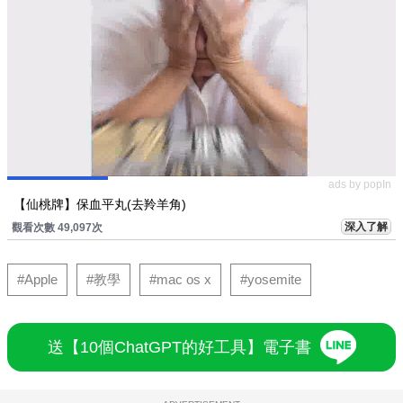
ads by popIn
【仙桃牌】保血平丸(去羚羊角)
深入了解
觀看次數 49,097次
#Apple
#教學
#mac os x
#yosemite
送【10個ChatGPT的好工具】電子書