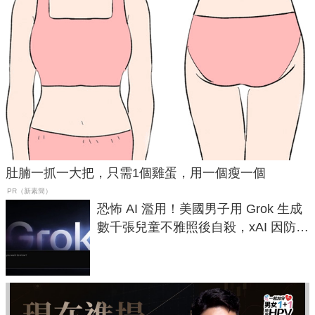
肚腩一抓一大把，只需1個雞蛋，用一個瘦一個
PR（新素簡）
恐怖 AI 濫用！美國男子用 Grok 生成
數千張兒童不雅照後自殺，xAI 因防護
失靈與不配合警方遭起訴