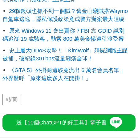
29顆鏡頭也抓不到一個賊？舊金山竊賊搭Waymo
自駕車逃逸，隱私保護政策竟成警方辦案最大阻礙
原來 Windows 11 會出賣你？FBI 靠 GDID 識別
碼追蹤 19 歲駭客，勒索 800 萬美金慘遭引渡受審
史上最大DDoS攻擊！「KimWolf」殭屍網路主謀
被捕，破紀錄30Tbps流量癱瘓全球！
《GTA 5》外掛商遭駭竟流出 6 萬名會員名單：
外界驚呼「原來這麼多人在開掛！」
#新聞
送【10個ChatGPT的好工具】電子書