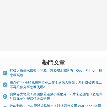
熱門文章
打破大廠墨水綁架！開源、無 DRM 限制的「Open Printer」概
1
念機亮相
用AI省下4小時竟被塞更多工作！過來人曝光：為什麼優秀員工
2
不再跟你分享怎麼使用AI
典藏界大地震！美國懷舊遊戲小店驚見 97 片未公開版《超級瑪
3
利歐兄弟》變體任天堂卡帶
效能翻倍！PS6 硬體規格流出：跳過四代改用 AMD Zen 6c 混