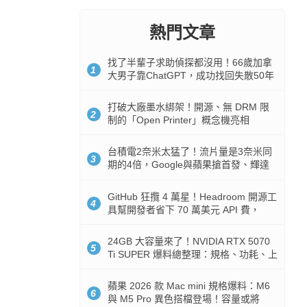
熱門文章
找了半輩子求助偵探都沒用！66歲加拿
1
大男子靠ChatGPT，成功找回失散50年
家人
打破大廠墨水綁架！開源、無 DRM 限
2
制的「Open Printer」概念機亮相
台積電2奈米太猛了！流片量是3奈米同
3
期的4倍，Google與蘋果搶首發、輝達
與AMD排隊等產能
GitHub 狂攬 4 萬星！Headroom 開源工
4
具幫開發者省下 70 萬美元 API 費，
Token 消耗暴降 92%
24GB 大容量來了！NVIDIA RTX 5070
5
Ti SUPER 爆料總整理：規格、功耗、上
市時間
蘋果 2026 款 Mac mini 規格爆料：M6
6
與 M5 Pro 異色搭檔登場！容量或將