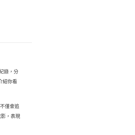
片紀錄，分
會介紹你看
法不僅會追
電影，表現