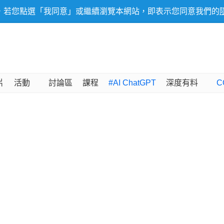
，若您點選「我同意」或繼續瀏覽本網站，即表示您同意我們的
片
活動
討論區
課程
#AI ChatGPT
深度有料
C