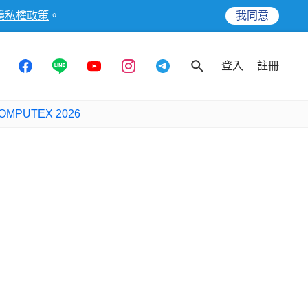
隱私權政策
。
我同意
登入
註冊
OMPUTEX 2026