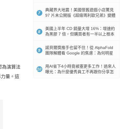
512GB 起跳
典藏界大地震！美國懷舊遊戲小店驚見
7
97 片未公開版《超級瑪利歐兄弟》變體
任天堂卡帶
美國上半年 CD 銷量大增 16%：增速約
8
為黑膠 7 倍，但購買者有一半以上根本
沒有播放器
諾貝爾獎推手也留不住！從 AlphaFold
9
團隊解體看 Google 的焦慮：為何明星
實驗室要為 Gemini 讓路？
用AI省下4小時竟被塞更多工作！過來人
認為演算法
10
曝光：為什麼優秀員工不再跟你分享怎
形力量。這
麼使用AI