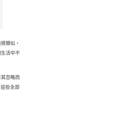
機很類似，
們生活中不
將其忽略而
，這些全部