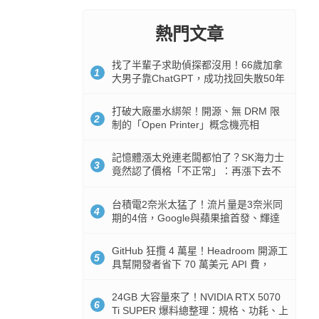
熱門文章
找了半輩子求助偵探都沒用！66歲加拿
1
大男子靠ChatGPT，成功找回失散50年
家人
打破大廠墨水綁架！開源、無 DRM 限
2
制的「Open Printer」概念機亮相
記憶體漲太兇連老闆都怕了？SK海力士
3
竟然認了價格「不正常」：再漲下去不
是好事
台積電2奈米太猛了！流片量是3奈米同
4
期的4倍，Google與蘋果搶首發、輝達
與AMD排隊等產能
GitHub 狂攬 4 萬星！Headroom 開源工
5
具幫開發者省下 70 萬美元 API 費，
Token 消耗暴降 92%
24GB 大容量來了！NVIDIA RTX 5070
6
Ti SUPER 爆料總整理：規格、功耗、上