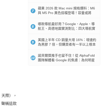
市時間
蘋果 2026 款 Mac mini 規格爆料：M6
7
與 M5 Pro 異色搭檔登場！容量或將
512GB 起跳
哪款導航最好用？Google、Apple、導
8
航王、高德地圖實測對比：四大導航實
測懶人包
美國上半年 CD 銷量大增 16%：增速約
9
為黑膠 7 倍，但購買者有一半以上根本
沒有播放器
諾貝爾獎推手也留不住！從 AlphaFold
10
團隊解體看 Google 的焦慮：為何明星
實驗室要為 Gemini 讓路？
：天際），
，聲稱這款