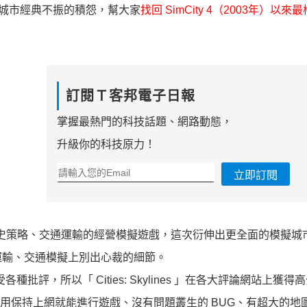
擬城市經典不振的積怨，幫大家
找回 SimCity 4（2003年）以
訂閱Ｔ客邦電子日報
掌握最熱門的科技話題、網路動態，
升級你的科技原力！
立即訂閱
開發過多款歷史策略、交通運輸的經營模擬遊戲，這次衍伸出更全面的模擬
運輸、交通模擬上別出心裁的細節。
受各種批評，所以「 Cities: Skylines 」在各大評論網站上獲
像是不用保持上網就能進行遊戲、沒有問題叢生的 BUG、有超大的