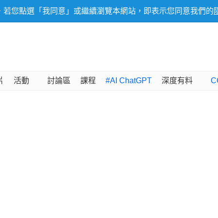
，若您點選「我同意」或繼續瀏覽本網站，即表示您同意我們的
片
活動
討論區
課程
#AI ChatGPT
深度有料
C