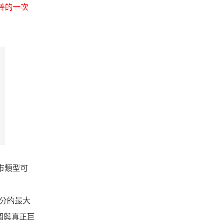
來最棒的一次
城市類型可
得高分的最大
地圖與真正巨