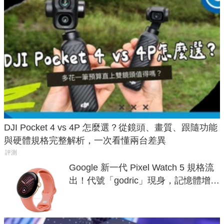
DJI Pocket 4 vs 4P 怎麼選？從鏡頭、畫質、跟隨功能
與硬體規格完整解析，一次看懂兩台差異
評測
Google 新一代 Pixel Watch 5 規格流
出！代號「godric」現身，記憶體增強
鎖定 AI 應用