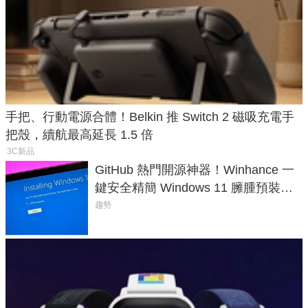
手把、行動電源合體！Belkin 推 Switch 2 磁吸充電手
把殼，續航最高延長 1.5 倍
3C新品
GitHub 熱門開源神器！Winhance 一
鍵安全精簡 Windows 11 臃腫預裝軟
體與後台追蹤
趨勢