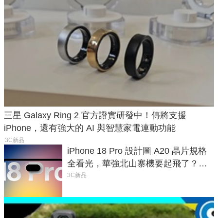
三星 Galaxy Ring 2 官方證實研發中！傳將支援
iPhone，還有強大的 AI 與智慧家電連動功能
3C新品
iPhone 18 Pro 設計圖 A20 晶片規格
全看光，華強北山寨機要起飛了？專
家曝山寨機無法復刻兩大關鍵
3C新品