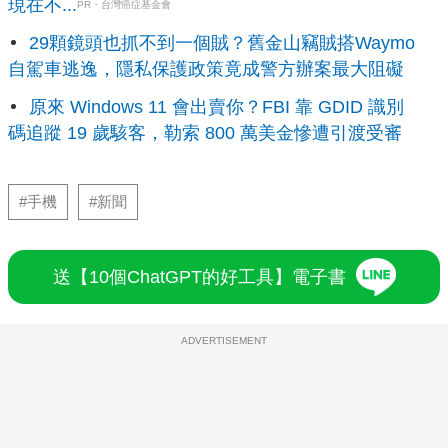
現在不...
PR・台灣癌症基金會
29顆鏡頭也抓不到一個賊？舊金山竊賊搭Waymo
自駕車逃逸，隱私保護政策竟成警方辦案最大阻礙
原來 Windows 11 會出賣你？FBI 靠 GDID 識別
碼追蹤 19 歲駭客，勒索 800 萬美金慘遭引渡受審
#手機
#新聞
送【10個ChatGPT的好工具】電子書
ADVERTISEMENT