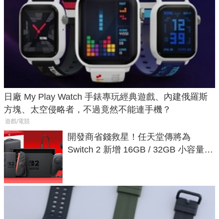
日廠 My Play Watch 手錶專玩經典遊戲、內建俄羅斯
方塊、太空侵略者，不過竟然不能連手機？
遊戲/電競
開發商省錢救星！任天堂傳將為
Switch 2 新增 16GB / 32GB 小容量遊
戲卡的選擇