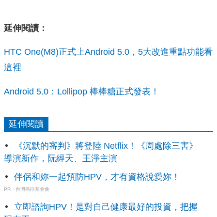
延伸閱讀：
HTC One(M8)正式上Android 5.0，5大改進重點功能看
這裡
Android 5.0：Lollipop 棒棒糖正式發表！
延伸閱讀
《沉默的審判》將登陸 Netflix！《周處除三害》
導演新作，阮經天、王淨主演
伴侶和妳一起預防HPV，才有資格說愛妳！
PR・台灣癌症基金會
立即諮詢HPV！是對自己健康最好的投資，把握