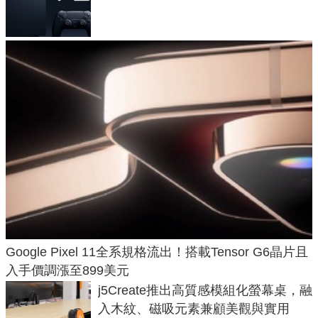
120fps 與全光追時代來臨
Google Pixel 11全系規格流出！搭載Tensor G6晶片且
入手價調漲至899美元
j5Create推出高質感模組化螢幕桌，融
入木紋、磁吸元素兼顧美觀與實用