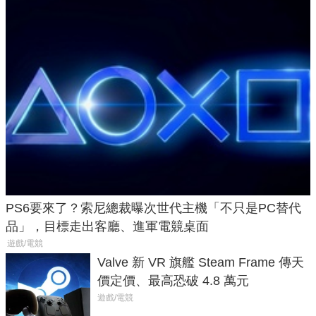
PS6要來了？索尼總裁曝次世代主機「不只是PC替代
品」，目標走出客廳、進軍電競桌面
遊戲/電競
Valve 新 VR 旗艦 Steam Frame 傳天
價定價、最高恐破 4.8 萬元
遊戲/電競