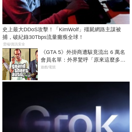
史上最大DDoS攻擊！「KimWolf」殭屍網路主謀被
捕，破紀錄30Tbps流量癱瘓全球！
雲端/資訊安全
《GTA 5》外掛商遭駭竟流出 6 萬名
會員名單：外界驚呼「原來這麼多人
在開掛！」
遊戲/電競