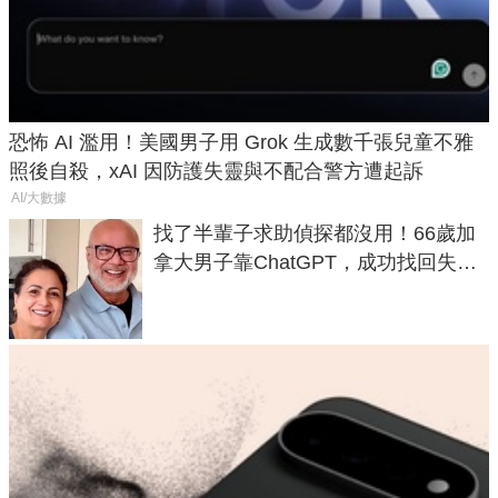
恐怖 AI 濫用！美國男子用 Grok 生成數千張兒童不雅
照後自殺，xAI 因防護失靈與不配合警方遭起訴
AI/大數據
找了半輩子求助偵探都沒用！66歲加
拿大男子靠ChatGPT，成功找回失散
50年家人