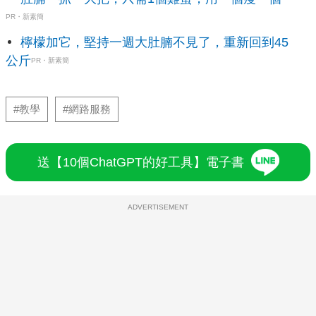
PR・新素簡
檸檬加它，堅持一週大肚腩不見了，重新回到45
公斤
PR・新素簡
#教學
#網路服務
送【10個ChatGPT的好工具】電子書
ADVERTISEMENT