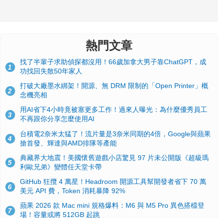
熱門文章
找了半輩子求助偵探都沒用！66歲加拿大男子靠ChatGPT，成
1
功找回失散50年家人
打破大廠墨水綁架！開源、無 DRM 限制的「Open Printer」概
2
念機亮相
用AI省下4小時竟被塞更多工作！過來人曝光：為什麼優秀員工
3
不再跟你分享怎麼使用AI
台積電2奈米太猛了！流片量是3奈米同期的4倍，Google與蘋果
4
搶首發、輝達與AMD排隊等產能
典藏界大地震！美國懷舊遊戲小店驚見 97 片未公開版《超級瑪
5
利歐兄弟》變體任天堂卡帶
GitHub 狂攬 4 萬星！Headroom 開源工具幫開發者省下 70 萬
6
美元 API 費，Token 消耗暴降 92%
蘋果 2026 款 Mac mini 規格爆料：M6 與 M5 Pro 異色搭檔登
7
場！容量或將 512GB 起跳