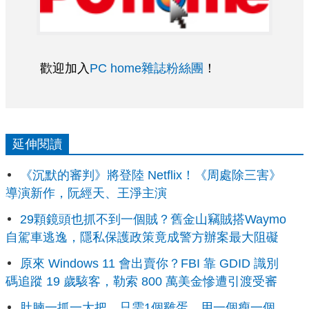
歡迎加入
PC home雜誌粉絲團
！
延伸閱讀
《沉默的審判》將登陸 Netflix！《周處除三害》
導演新作，阮經天、王淨主演
29顆鏡頭也抓不到一個賊？舊金山竊賊搭Waymo
自駕車逃逸，隱私保護政策竟成警方辦案最大阻礙
原來 Windows 11 會出賣你？FBI 靠 GDID 識別
碼追蹤 19 歲駭客，勒索 800 萬美金慘遭引渡受審
肚腩一抓一大把，只需1個雞蛋，用一個瘦一個