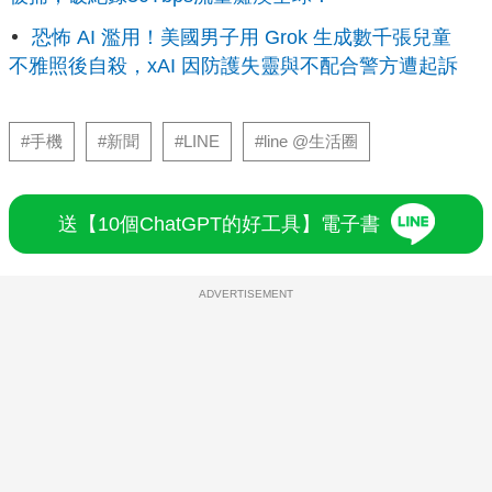
恐怖 AI 濫用！美國男子用 Grok 生成數千張兒童
不雅照後自殺，xAI 因防護失靈與不配合警方遭起訴
#手機
#新聞
#LINE
#line @生活圈
送【10個ChatGPT的好工具】電子書
ADVERTISEMENT