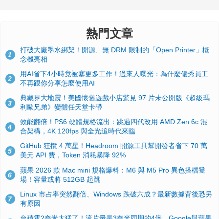
熱門文章
打破大廠墨水綁架！開源、無 DRM 限制的「Open Printer」概
1
念機亮相
用AI省下4小時竟被塞更多工作！過來人曝光：為什麼優秀員工
2
不再跟你分享怎麼使用AI
典藏界大地震！美國懷舊遊戲小店驚見 97 片未公開版《超級瑪
3
利歐兄弟》變體任天堂卡帶
效能翻倍！PS6 硬體規格流出：跳過四代改用 AMD Zen 6c 混
4
合架構，4K 120fps 與全光追時代來臨
GitHub 狂攬 4 萬星！Headroom 開源工具幫開發者省下 70 萬
5
美元 API 費，Token 消耗暴降 92%
蘋果 2026 款 Mac mini 規格爆料：M6 與 M5 Pro 異色搭檔登
6
場！容量或將 512GB 起跳
Linux 市占率突然翻倍、Windows 跌破六成？最新數據背後恐另
7
有原因
台積電2奈米太猛了！流片量是3奈米同期的4倍，Google與蘋果