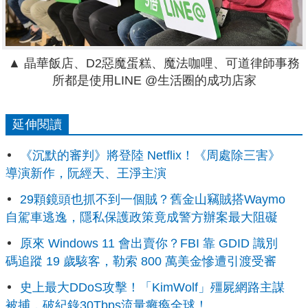
▲ 晶華飯店、D2惡魔蛋糕、魔法咖哩、可道律師事務
所都是使用LINE @生活圈的成功店家
延伸閱讀
《沉默的審判》將登陸 Netflix！《周處除三害》
導演新作，阮經天、王淨主演
29顆鏡頭也抓不到一個賊？舊金山竊賊搭Waymo
自駕車逃逸，隱私保護政策竟成警方辦案最大阻礙
原來 Windows 11 會出賣你？FBI 靠 GDID 識別
碼追蹤 19 歲駭客，勒索 800 萬美金慘遭引渡受審
史上最大DDoS攻擊！「KimWolf」殭屍網路主謀
被捕，破紀錄30Tbps流量癱瘓全球！