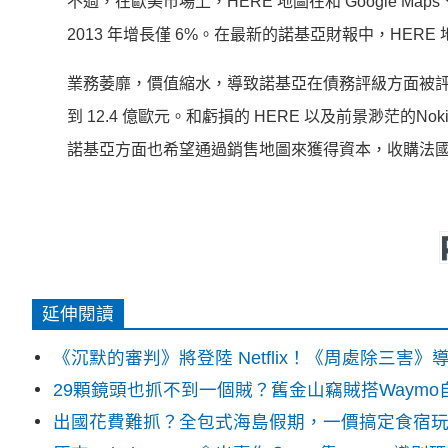
不過，在歐美市場上，HERE 地圖在和 Google Ma
2013 年增長僅 6%。在最新的諾基亞財報中，HERE 
業務萎靡，價值縮水，導致諾基亞在債務評級方面被評為垃圾級
到 12.4 億歐元。和虧損的 HERE 以及前景渺茫的Nokia
諾基亞方面也希望通過銷售地圖來獲得資本，收購法國公司阿
延伸閱讀
《沉默的審判》將登陸 Netflix！《周處除三害
29顆鏡頭也抓不到一個賊？舊金山竊賊搭Waym
出國花費難抓？全包式海島假期，一價搞定食宿