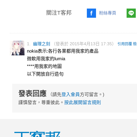
關注T客邦
粉絲專頁
1.
幽理之刻
（發表於 2015年4月13日 17:35）
引用回覆
檢
nokia表示:各行各業都用我家的產品
微軟用我家的lumia
****用我家的地圖
以下開放自行造句
發表回應
（請先
登入會員
方可留言。)
謹慎發言，尊重彼此。
按此展開留言規則