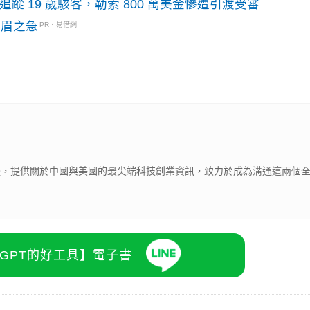
識別碼追蹤 19 歲駭客，勒索 800 萬美金慘遭引渡受審
燃眉之急
PR・易借網
技媒體，提供關於中國與美國的最尖端科技創業資訊，致力於成為溝通這兩個
atGPT的好工具】電子書