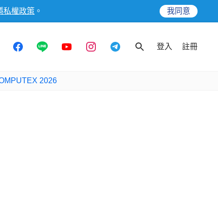
隱私權政策
。
我同意
登入
註冊
OMPUTEX 2026