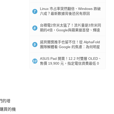
512GB 起跳
Linux 市占率突然翻倍、Windows 跌破
7
六成？最新數據背後恐另有原因
台積電2奈米太猛了！流片量是3奈米同
8
期的4倍，Google與蘋果搶首發、輝達
與AMD排隊等產能
諾貝爾獎推手也留不住！從 AlphaFold
9
團隊解體看 Google 的焦慮：為何明星
實驗室要為 Gemini 讓路？
ASUS Pad 開賣！12.2 吋雙層 OLED、
10
售價 19,900 元，指定電信資費最低 0
元入手
門的增
意購買的機