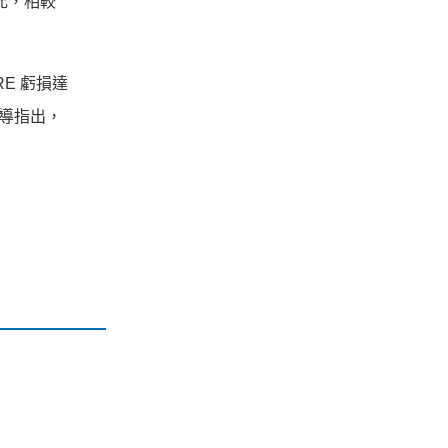
歐元，相較
RE 虧損達
社報導指出，