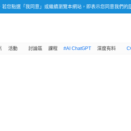
，若您點選「我同意」或繼續瀏覽本網站，即表示您同意我們的
片
活動
討論區
課程
#AI ChatGPT
深度有料
C