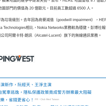
ps、蘋果地圖的競爭中逐漸失勢。去年，HERE 地圖營收 9.7 億
地圖部門的價值為 20 億歐元，目前員工數超過 6500 人。
別。去年因為商譽減值（goodwill impairment），HE
 Technologies相比，Nokia Networks業務較為穩健。彭博
爾卡特·朗訊（Alcatel-Lucent）旗下的無線通訊業務。
》導演新作，阮經天、王淨主演
o自駕車逃逸，隱私保護政策竟成警方辦案最大阻礙
玩樂，省錢更省心！
PR・Club Med Taiwan