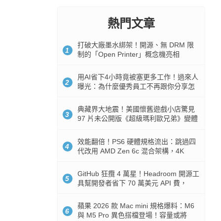
熱門文章
打破大廠墨水綁架！開源、無 DRM 限
1
制的「Open Printer」概念機亮相
用AI省下4小時竟被塞更多工作！過來人
2
曝光：為什麼優秀員工不再跟你分享怎
麼使用AI
典藏界大地震！美國懷舊遊戲小店驚見
3
97 片未公開版《超級瑪利歐兄弟》變體
任天堂卡帶
效能翻倍！PS6 硬體規格流出：跳過四
4
代改用 AMD Zen 6c 混合架構，4K
120fps 與全光追時代來臨
GitHub 狂攬 4 萬星！Headroom 開源工
5
具幫開發者省下 70 萬美元 API 費，
Token 消耗暴降 92%
蘋果 2026 款 Mac mini 規格爆料：M6
6
與 M5 Pro 異色搭檔登場！容量或將