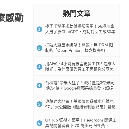
熱門文章
麼感動
找了半輩子求助偵探都沒用！66歲加拿
1
大男子靠ChatGPT，成功找回失散50年
家人
打破大廠墨水綁架！開源、無 DRM 限
2
制的「Open Printer」概念機亮相
用AI省下4小時竟被塞更多工作！過來人
3
曝光：為什麼優秀員工不再跟你分享怎
麼使用AI
台積電2奈米太猛了！流片量是3奈米同
4
期的4倍，Google與蘋果搶首發、輝達
與AMD排隊等產能
典藏界大地震！美國懷舊遊戲小店驚見
5
97 片未公開版《超級瑪利歐兄弟》變體
任天堂卡帶
GitHub 狂攬 4 萬星！Headroom 開源工
6
具幫開發者省下 70 萬美元 API 費，