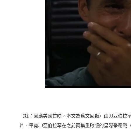
（註：因應美國首映，本文為舊文回顧）由JJ亞伯拉
片，畢竟JJ亞伯拉罕在之前兩集重啟版的星際爭霸戰