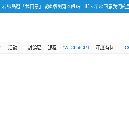
，若您點選「我同意」或繼續瀏覽本網站，即表示您同意我們的
片
活動
討論區
課程
#AI ChatGPT
深度有料
C