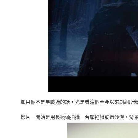
如果你不是星戰迷的話，光是看這個至今以來劇組所
影片一開始是用長鏡頭拍攝一台摩拖艇駛過沙漠，背景