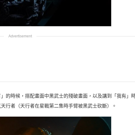
有」的時候，搭配畫面中黑武士的殘破畫面，以及講到「我有」
克天行者（天行者在星戰第二集時手臂被黑武士砍斷）。