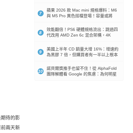
Token 消耗暴降 92%
蘋果 2026 款 Mac mini 規格爆料：M6
7
與 M5 Pro 異色搭檔登場！容量或將
512GB 起跳
效能翻倍！PS6 硬體規格流出：跳過四
8
代改用 AMD Zen 6c 混合架構，4K
120fps 與全光追時代來臨
美國上半年 CD 銷量大增 16%：增速約
9
為黑膠 7 倍，但購買者有一半以上根本
沒有播放器
諾貝爾獎推手也留不住！從 AlphaFold
10
團隊解體看 Google 的焦慮：為何明星
實驗室要為 Gemini 讓路？
最期待的影
著前兩天新