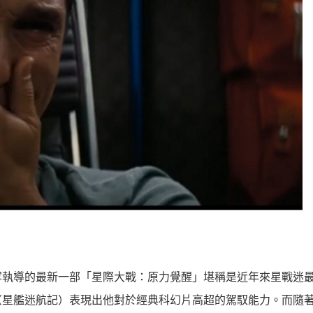
罕執導的最新一部「星際大戰：原力覺醒」堪稱是近年來星戰迷
（星艦迷航記）表現出他對於經典科幻片高超的駕馭能力。而隨