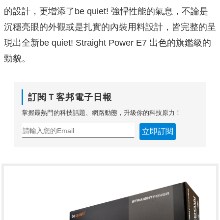
的設計，更增添了be quiet! 強悍性能的氣息，不論是
沉穩亮眼的外觀或是扎實的內裝用料設計，皆完整的呈
現出全新be quiet! Straight Power E7 出色的旗鑑級的
勁貌。
訂閱Ｔ客邦電子日報
掌握最熱門的科技話題、網路動態，升級你的科技原力！
立即訂閱