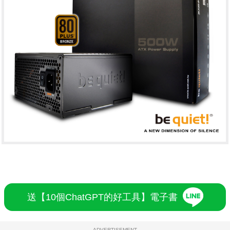
送【10個ChatGPT的好工具】電子書
ADVERTISEMENT