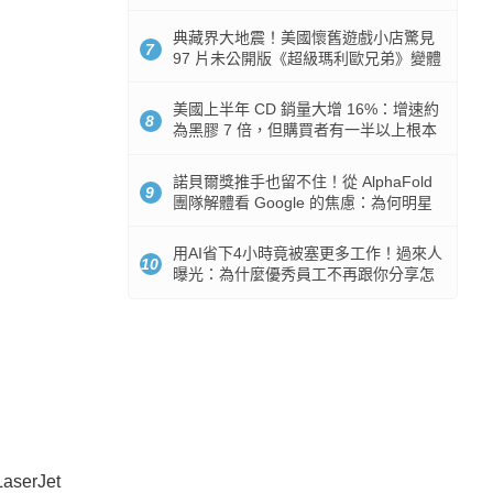
512GB 起跳
典藏界大地震！美國懷舊遊戲小店驚見
7
97 片未公開版《超級瑪利歐兄弟》變體
任天堂卡帶
美國上半年 CD 銷量大增 16%：增速約
8
為黑膠 7 倍，但購買者有一半以上根本
沒有播放器
諾貝爾獎推手也留不住！從 AlphaFold
9
團隊解體看 Google 的焦慮：為何明星
實驗室要為 Gemini 讓路？
用AI省下4小時竟被塞更多工作！過來人
10
曝光：為什麼優秀員工不再跟你分享怎
麼使用AI
rJet