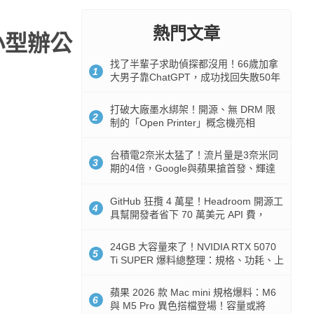
熱門文章
、小型辦公
找了半輩子求助偵探都沒用！66歲加拿
1
大男子靠ChatGPT，成功找回失散50年
家人
打破大廠墨水綁架！開源、無 DRM 限
2
制的「Open Printer」概念機亮相
台積電2奈米太猛了！流片量是3奈米同
3
期的4倍，Google與蘋果搶首發、輝達
與AMD排隊等產能
GitHub 狂攬 4 萬星！Headroom 開源工
4
具幫開發者省下 70 萬美元 API 費，
Token 消耗暴降 92%
24GB 大容量來了！NVIDIA RTX 5070
5
Ti SUPER 爆料總整理：規格、功耗、上
市時間
蘋果 2026 款 Mac mini 規格爆料：M6
6
與 M5 Pro 異色搭檔登場！容量或將