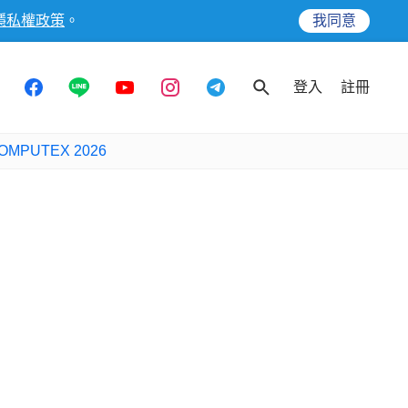
隱私權政策
。
我同意
登入
註冊
OMPUTEX 2026