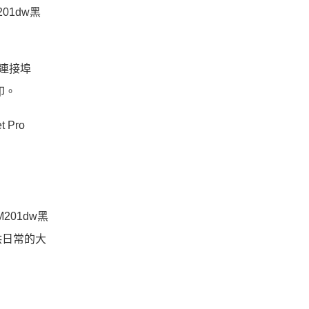
01dw黑
B連接埠
印。
Pro
M201dw黑
供日常的大