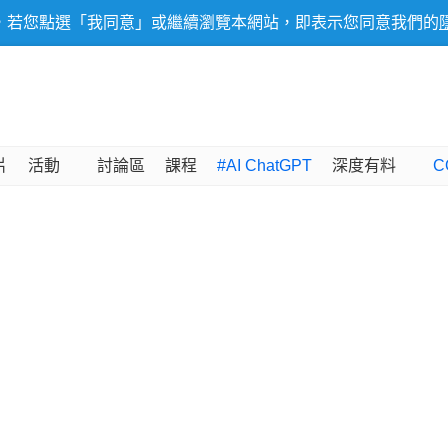
，若您點選「我同意」或繼續瀏覽本網站，即表示您同意我們的
片
活動
討論區
課程
#AI ChatGPT
深度有料
C