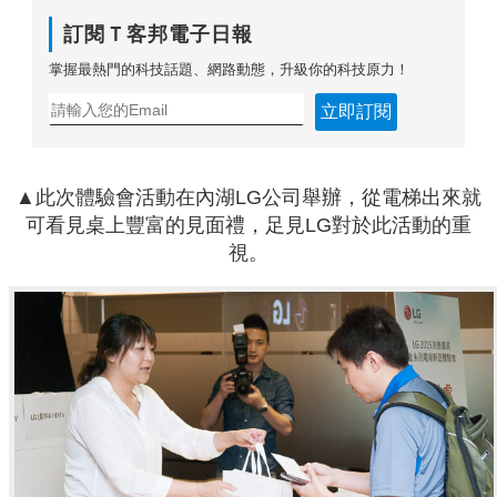
訂閱Ｔ客邦電子日報
掌握最熱門的科技話題、網路動態，升級你的科技原力！
立即訂閱
▲
此次體驗會活動在內湖
LG
公司舉辦，從電梯出來就
可看見桌上豐富的見面禮，足見
LG
對於此活動的重
視。