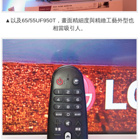
▲
以及
65/55
UF950T
，畫面精細度與精緻工藝外型也
相當吸引人
。