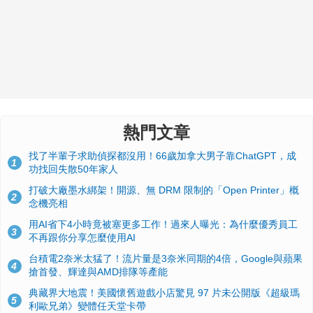
熱門文章
找了半輩子求助偵探都沒用！66歲加拿大男子靠ChatGPT，成
1
功找回失散50年家人
打破大廠墨水綁架！開源、無 DRM 限制的「Open Printer」概
2
念機亮相
用AI省下4小時竟被塞更多工作！過來人曝光：為什麼優秀員工
3
不再跟你分享怎麼使用AI
台積電2奈米太猛了！流片量是3奈米同期的4倍，Google與蘋果
4
搶首發、輝達與AMD排隊等產能
典藏界大地震！美國懷舊遊戲小店驚見 97 片未公開版《超級瑪
5
利歐兄弟》變體任天堂卡帶