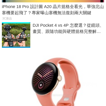
iPhone 18 Pro 設計圖 A20 晶片規格全看光，華強北山
寨機要起飛了？專家曝山寨機無法復刻兩大關鍵
3C新品
DJI Pocket 4 vs 4P 怎麼選？從鏡頭、
畫質、跟隨功能與硬體規格完整解
析，一次看懂兩台差異