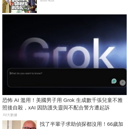
在開掛！」
遊戲/電競
恐怖 AI 濫用！美國男子用 Grok 生成數千張兒童不雅
照後自殺，xAI 因防護失靈與不配合警方遭起訴
AI/大數據
找了半輩子求助偵探都沒用！66歲加