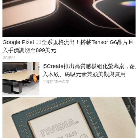
Google Pixel 11全系規格流出！搭載Tensor G6晶片且
入手價調漲至899美元
3C新品
j5Create推出高質感模組化螢幕桌，融
入木紋、磁吸元素兼顧美觀與實用
半導體/電子產業