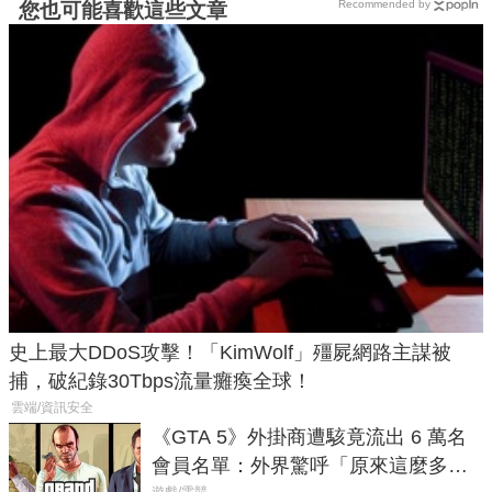
Recommended by
您也可能喜歡這些文章
史上最大DDoS攻擊！「KimWolf」殭屍網路主謀被
捕，破紀錄30Tbps流量癱瘓全球！
雲端/資訊安全
《GTA 5》外掛商遭駭竟流出 6 萬名
會員名單：外界驚呼「原來這麼多人