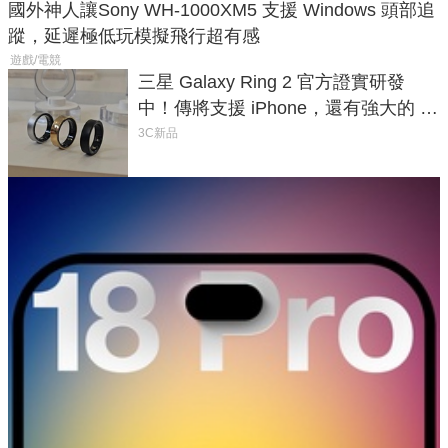
國外神人讓Sony WH-1000XM5 支援 Windows 頭部追
蹤，延遲極低玩模擬飛行超有感
遊戲/電競
三星 Galaxy Ring 2 官方證實研發
中！傳將支援 iPhone，還有強大的 AI
與智慧家電連動功能
3C新品