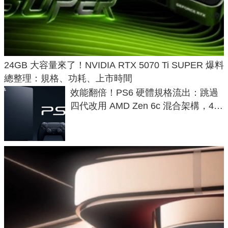
24GB 大容量來了！NVIDIA RTX 5070 Ti SUPER 爆料
總整理：規格、功耗、上市時間
效能翻倍！PS6 硬體規格流出：跳過
四代改用 AMD Zen 6c 混合架構，4K
120fps 與全光追時代來臨