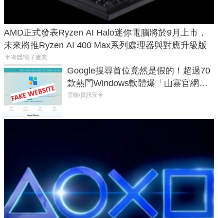
AMD正式發表Ryzen AI Halo迷你電腦將於9月上市，
未來將推Ryzen AI 400 Max系列處理器與對應升級版
半導體/電子產業
Google搜尋首位竟然是假的！超過70
款熱門Windows軟體爆「山寨官網」
危機
雲端/資訊安全