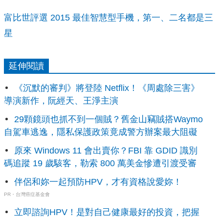
富比世評選 2015 最佳智慧型手機，第一、二名都是三
星
延伸閱讀
《沉默的審判》將登陸 Netflix！《周處除三害》
導演新作，阮經天、王淨主演
29顆鏡頭也抓不到一個賊？舊金山竊賊搭Waymo
自駕車逃逸，隱私保護政策竟成警方辦案最大阻礙
原來 Windows 11 會出賣你？FBI 靠 GDID 識別
碼追蹤 19 歲駭客，勒索 800 萬美金慘遭引渡受審
伴侶和妳一起預防HPV，才有資格說愛妳！
PR・台灣癌症基金會
立即諮詢HPV！是對自己健康最好的投資，把握