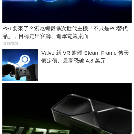
PS6要來了？索尼總裁曝次世代主機「不只是PC替代
品」，目標走出客廳、進軍電競桌面
遊戲/電競
Valve 新 VR 旗艦 Steam Frame 傳天
價定價、最高恐破 4.8 萬元