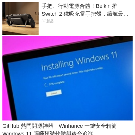
手把、行動電源合體！Belkin 推
Switch 2 磁吸充電手把殼，續航最高
延長 1.5 倍
3C新品
GitHub 熱門開源神器！Winhance 一鍵安全精簡
Windows 11 臃腫預裝軟體與後台追蹤