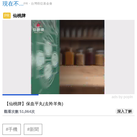
現在不...
PR・台灣癌症基金會
仙桃牌
PR
ads by popIn
【仙桃牌】保血平丸(去羚羊角)
深入了解
觀看次數 51,064次
#手機
#新聞