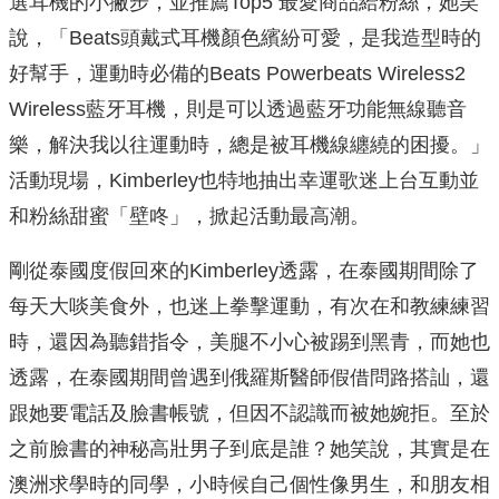
選耳機的小撇步，並推薦Top5 最愛商品給粉絲，她笑
說，「Beats頭戴式耳機顏色繽紛可愛，是我造型時的
好幫手，運動時必備的Beats Powerbeats Wireless2
Wireless藍牙耳機，則是可以透過藍牙功能無線聽音
樂，解決我以往運動時，總是被耳機線纏繞的困擾。」
活動現場，Kimberley也特地抽出幸運歌迷上台互動並
和粉絲甜蜜「壁咚」，掀起活動最高潮。
剛從泰國度假回來的Kimberley透露，在泰國期間除了
每天大啖美食外，也迷上拳擊運動，有次在和教練練習
時，還因為聽錯指令，美腿不小心被踢到黑青，而她也
透露，在泰國期間曾遇到俄羅斯醫師假借問路搭訕，還
跟她要電話及臉書帳號，但因不認識而被她婉拒。至於
之前臉書的神秘高壯男子到底是誰？她笑說，其實是在
澳洲求學時的同學，小時候自己個性像男生，和朋友相