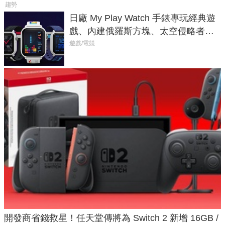
趨勢
日廠 My Play Watch 手錶專玩經典遊
戲、內建俄羅斯方塊、太空侵略者，
不過竟然不能連手機？
遊戲/電競
開發商省錢救星！任天堂傳將為 Switch 2 新增 16GB /