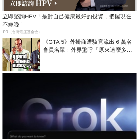
立即諮詢HPV！是對自己健康最好的投資，把握現在
不嫌晚！
PR（台灣癌症基金會）
《GTA 5》外掛商遭駭竟流出 6 萬名
會員名單：外界驚呼「原來這麼多人
在開掛！」