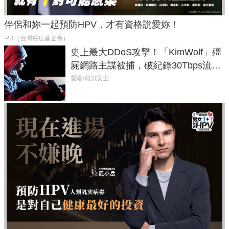
伴侶和妳一起預防HPV，才有資格說愛妳！
PR（台灣癌症基金會）
史上最大DDoS攻擊！「KimWolf」殭
屍網路主謀被捕，破紀錄30Tbps流量
癱瘓全球！
雲端/資訊安全