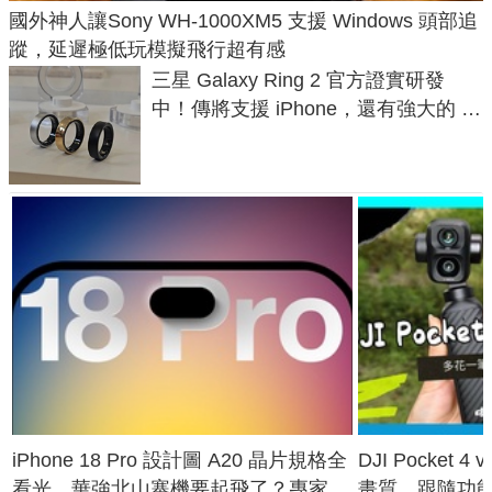
國外神人讓Sony WH-1000XM5 支援 Windows 頭部追
蹤，延遲極低玩模擬飛行超有感
三星 Galaxy Ring 2 官方證實研發
中！傳將支援 iPhone，還有強大的 AI
與智慧家電連動功能
iPhone 18 Pro 設計圖 A20 晶片規格全
DJI Pocket
看光，華強北山寨機要起飛了？專家曝
畫質、跟隨功