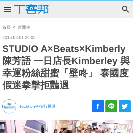
首頁
新聞稿
2015.08.01 20:00
STUDIO A×Beats×Kimberly
陳芳語 一日店長Kimberley 與
幸運粉絲甜蜜「壁咚」 泰國度
假迷拳擊拒豔遇
Techtion科技行動派