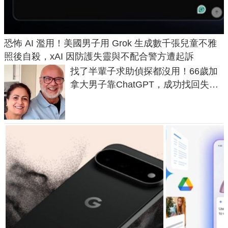
恐怖 AI 濫用！美國男子用 Grok 生成數千張兒童不雅
照後自殺，xAI 因防護失靈與不配合警方遭起訴
找了半輩子求助偵探都沒用！66歲加
拿大男子靠ChatGPT，成功找回失散
50年家人