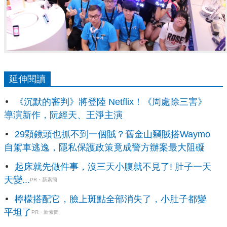
延伸閱讀
《沉默的審判》將登陸 Netflix！《周處除三害》
導演新作，阮經天、王淨主演
29顆鏡頭也抓不到一個賊？舊金山竊賊搭Waymo
自駕車逃逸，隱私保護政策竟成警方辦案最大阻礙
起床就先做件事，沒三天小腹就不見了! 肚子一天
天變...
PR・新素簡
檸檬搭配它，臉上斑點全部消失了，小肚子都變
平坦了
PR・新素簡