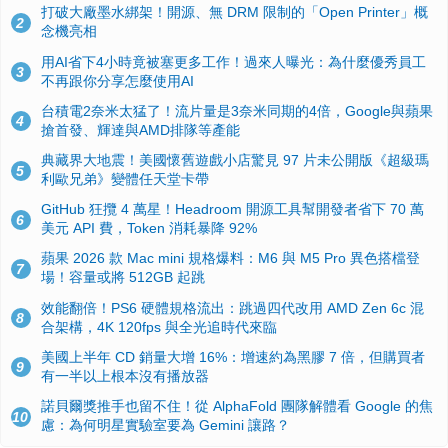
打破大廠墨水綁架！開源、無 DRM 限制的「Open Printer」概
2
念機亮相
用AI省下4小時竟被塞更多工作！過來人曝光：為什麼優秀員工
3
不再跟你分享怎麼使用AI
台積電2奈米太猛了！流片量是3奈米同期的4倍，Google與蘋果
4
搶首發、輝達與AMD排隊等產能
典藏界大地震！美國懷舊遊戲小店驚見 97 片未公開版《超級瑪
5
利歐兄弟》變體任天堂卡帶
GitHub 狂攬 4 萬星！Headroom 開源工具幫開發者省下 70 萬
6
美元 API 費，Token 消耗暴降 92%
蘋果 2026 款 Mac mini 規格爆料：M6 與 M5 Pro 異色搭檔登
7
場！容量或將 512GB 起跳
效能翻倍！PS6 硬體規格流出：跳過四代改用 AMD Zen 6c 混
8
合架構，4K 120fps 與全光追時代來臨
美國上半年 CD 銷量大增 16%：增速約為黑膠 7 倍，但購買者
9
有一半以上根本沒有播放器
諾貝爾獎推手也留不住！從 AlphaFold 團隊解體看 Google 的焦
10
慮：為何明星實驗室要為 Gemini 讓路？