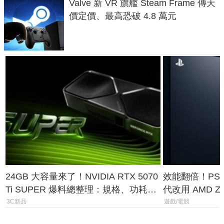
Valve 新 VR 旗艦 Steam Frame 傳天
價定價、最高恐破 4.8 萬元
24GB 大容量來了！NVIDIA RTX 5070
效能翻倍！PS
Ti SUPER 爆料總整理：規格、功耗、
代改用 AMD Z
上市時間
120fps 與全
3C新品
遊戲/電競