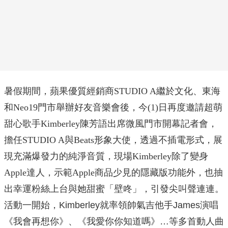
暑假期間，
蘋果優質經銷商
STUDIO A
繼於文化、東海
和
Neo19
門市舉辦好友音樂會後，今
(1)
日再度邀請超萌
甜心歌手
Kimberley
陳芳語出席微風門市開幕記者會，
擔任
STUDIO A
與
Beats
形象大使，透過不插電形式，展
現充滿爆發力的純淨音質，現場
Kimberley
除了變身
Apple
達人，示範
Apple
商品少見的隱藏版功能外，也抽
出幸運粉絲上台與她甜蜜「壁咚」，引發尖叫聲連連。
活動一開始，Kimberley就率領帥氣吉他手James演唱
《我會再想你》、《我愛你你知道嗎》…等多首動人曲