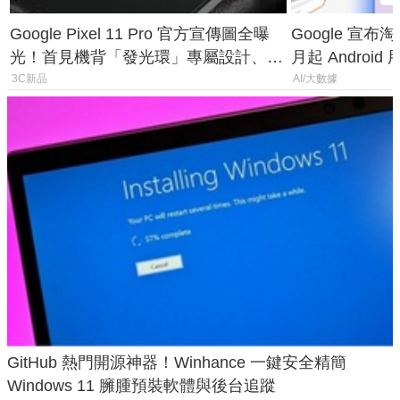
Google Pixel 11 Pro 官方宣傳圖全曝
Google 宣布淘汰 
光！首見機背「發光環」專屬設計、
月起 Android
120 倍變焦挑戰攝影極限
3C新品
AI/大數據
GitHub 熱門開源神器！Winhance 一鍵安全精簡
Windows 11 臃腫預裝軟體與後台追蹤