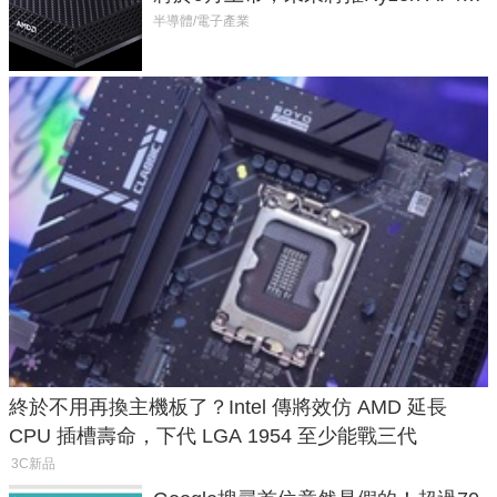
Max系列處理器與對應升級版
半導體/電子產業
終於不用再換主機板了？Intel 傳將效仿 AMD 延長
CPU 插槽壽命，下代 LGA 1954 至少能戰三代
3C新品