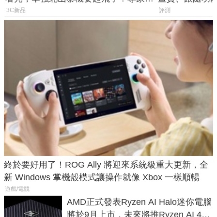
山寨機無法復刻兩大關鍵
一次看懂兩台
3C新品
評測
終於要好用了！ROG Ally 將迎來系統級重大更新，全
新 Windows 掌機殼模式讓操作就像 Xbox 一樣順暢
遊戲/電競
AMD正式發表Ryzen AI Halo迷你電腦
將於9月上市，未來將推Ryzen AI 400