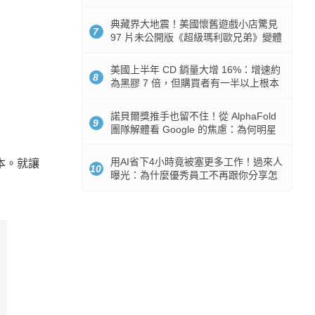
512GB 起跳
典藏界大地震！美國懷舊遊戲小店驚見
7
97 片未公開版《超級瑪利歐兄弟》變體
任天堂卡帶
美國上半年 CD 銷量大增 16%：增速約
8
為黑膠 7 倍，但購買者有一半以上根本
沒有播放器
諾貝爾獎推手也留不住！從 AlphaFold
9
團隊解體看 Google 的焦慮：為何明星
實驗室要為 Gemini 讓路？
用AI省下4小時竟被塞更多工作！過來人
版本。就讓
10
曝光：為什麼優秀員工不再跟你分享怎
麼使用AI