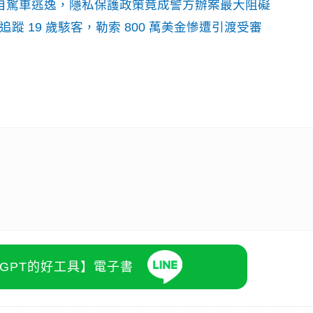
o自駕車逃逸，隱私保護政策竟成警方辦案最大阻礙
識別碼追蹤 19 歲駭客，勒索 800 萬美金慘遭引渡受審
atGPT的好工具】電子書