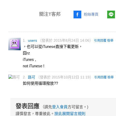
關注T客邦
粉絲專頁
1.
users
（發表於 2015年8月24日 14:06）
引用回覆
檢舉
，也可以從iTunese直接下載更新，
囧rz
iTunes ,
not iTunese !
2.
路可
（發表於 2015年10月12日 11:19）
引用回覆
檢舉
如何使用循環撥放??
發表回應
（請先
登入會員
方可留言。)
謹慎發言，尊重彼此。
按此展開留言規則