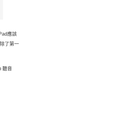
Pad應該
d（除了第一
p 聽音