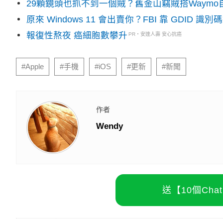
29顆鏡頭也抓不到一個賊？舊金山竊賊搭Waym
原來 Windows 11 會出賣你？FBI 靠 GDID 
報復性熬夜 癌細胞數攀升
PR・安達人壽 安心抗癌
#Apple
#手機
#iOS
#更新
#新聞
作者
Wendy
送【10個Ch