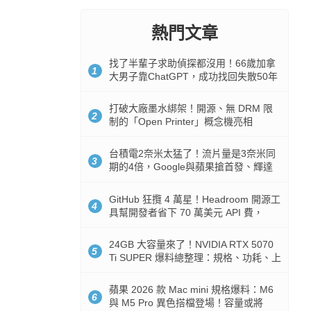
熱門文章
找了半輩子求助偵探都沒用！66歲加拿
1
大男子靠ChatGPT，成功找回失散50年
家人
打破大廠墨水綁架！開源、無 DRM 限
2
制的「Open Printer」概念機亮相
台積電2奈米太猛了！流片量是3奈米同
3
期的4倍，Google與蘋果搶首發、輝達
與AMD排隊等產能
GitHub 狂攬 4 萬星！Headroom 開源工
4
具幫開發者省下 70 萬美元 API 費，
Token 消耗暴降 92%
24GB 大容量來了！NVIDIA RTX 5070
5
Ti SUPER 爆料總整理：規格、功耗、上
市時間
蘋果 2026 款 Mac mini 規格爆料：M6
6
與 M5 Pro 異色搭檔登場！容量或將