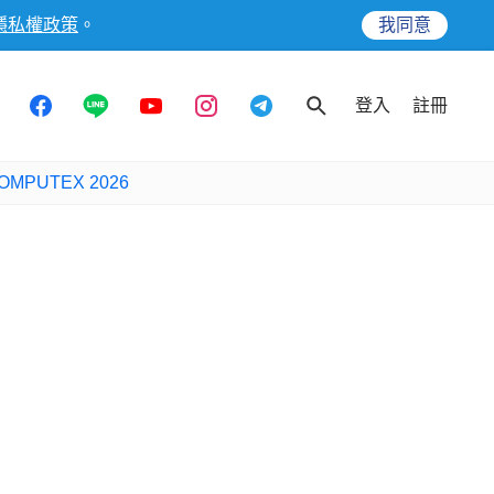
隱私權政策
。
我同意
登入
註冊
OMPUTEX 2026