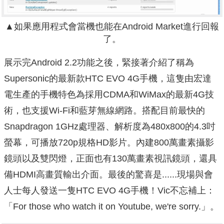
▲如果應用程式會當機也能在Android Market進行回報
了。
展示完Android 2.2功能之後，緊接著介紹了稱為
Supersonic的最新款HTC EVO 4G手機，這隻由宏達
電生產的手機特色為採用CDMA和WiMax的最新4G技
術，也支援Wi-Fi和藍芽無線網路。搭配目前最快的
Snapdragon 1GHz處理器、解析度為480x800的4.3吋
螢幕，可播放720p規格HD影片。內建800萬畫素攝影
鏡頭以及雙閃燈，正面也有130萬畫素視訊鏡頭，還具
備HDMI高畫質輸出介面。最後的驚喜是......現場與會
人士每人發送一隻HTC EVO 4G手機！Vic不忘補上：
「For those who watch it on Youtube, we're sorry.」。