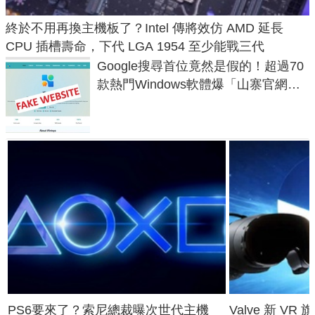
終於不用再換主機板了？Intel 傳將效仿 AMD 延長
CPU 插槽壽命，下代 LGA 1954 至少能戰三代
Google搜尋首位竟然是假的！超過70
款熱門Windows軟體爆「山寨官網」
危機
PS6要來了？索尼總裁曝次世代主機
Valve 新 VR 