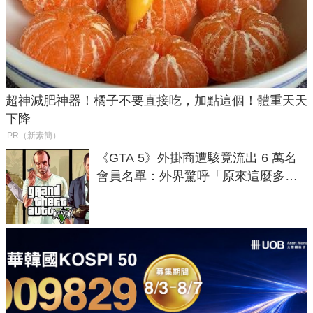
超神減肥神器！橘子不要直接吃，加點這個！體重天天
下降
PR（新素簡）
《GTA 5》外掛商遭駭竟流出 6 萬名
會員名單：外界驚呼「原來這麼多人
在開掛！」