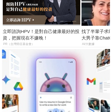
立即諮詢HPV！是對自己健康最好的投
找了半輩子求助
資，把握現在不嫌晚！
大男子靠Chat
年家人
PR（台灣癌症基金會）
AI/大數據