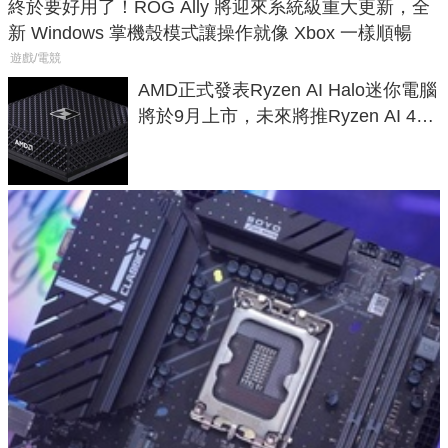
終於要好用了！ROG Ally 將迎來系統級重大更新，全
新 Windows 掌機殼模式讓操作就像 Xbox 一樣順暢
遊戲/電競
AMD正式發表Ryzen AI Halo迷你電腦
將於9月上市，未來將推Ryzen AI 400
Max系列處理器與對應升級版