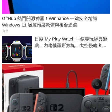
GitHub 熱門開源神器！Winhance 一鍵安全精簡
Windows 11 臃腫預裝軟體與後台追蹤
趨勢
日廠 My Play Watch 手錶專玩經典遊
戲、內建俄羅斯方塊、太空侵略者，
不過竟然不能連手機？