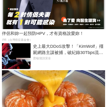
伴侶和妳一起預防HPV，才有資格說愛妳！
PR（台灣癌症基金會）
史上最大DDoS攻擊！「KimWolf」殭
屍網路主謀被捕，破紀錄30Tbps流量
癱瘓全球！
雲端/資訊安全