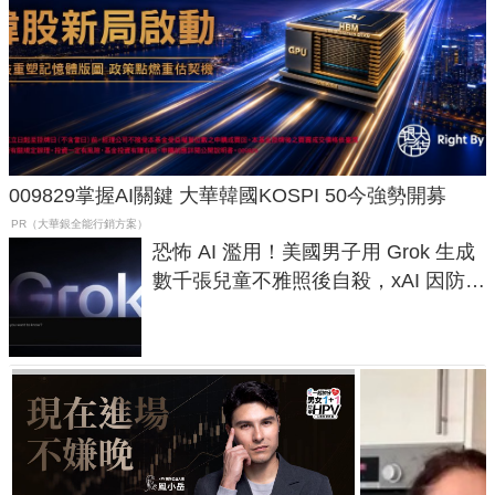
009829掌握AI關鍵 大華韓國KOSPI 50今強勢開募
PR（大華銀全能行銷方案）
恐怖 AI 濫用！美國男子用 Grok 生成
數千張兒童不雅照後自殺，xAI 因防護
失靈與不配合警方遭起訴