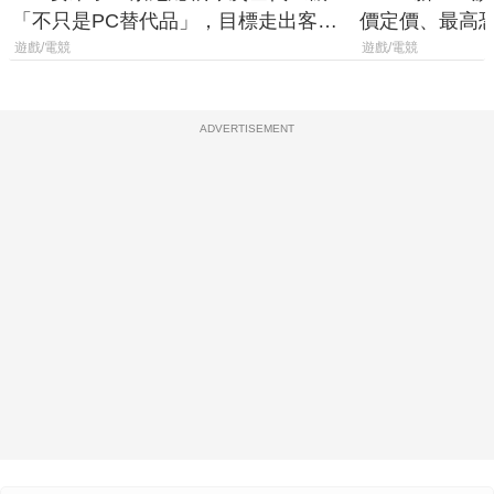
「不只是PC替代品」，目標走出客
價定價、最高恐破
廳、進軍電競桌面
遊戲/電競
遊戲/電競
ADVERTISEMENT