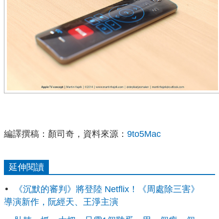
編譯撰稿：顏司奇，資料來源：
9to5Mac
延伸閱讀
《沉默的審判》將登陸 Netflix！《周處除三害》
導演新作，阮經天、王淨主演