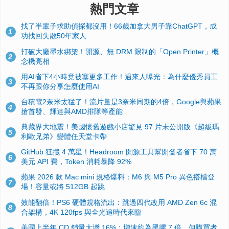
熱門文章
找了半輩子求助偵探都沒用！66歲加拿大男子靠ChatGPT，成
1
功找回失散50年家人
打破大廠墨水綁架！開源、無 DRM 限制的「Open Printer」概
2
念機亮相
用AI省下4小時竟被塞更多工作！過來人曝光：為什麼優秀員工
3
不再跟你分享怎麼使用AI
台積電2奈米太猛了！流片量是3奈米同期的4倍，Google與蘋果
4
搶首發、輝達與AMD排隊等產能
典藏界大地震！美國懷舊遊戲小店驚見 97 片未公開版《超級瑪
5
利歐兄弟》變體任天堂卡帶
GitHub 狂攬 4 萬星！Headroom 開源工具幫開發者省下 70 萬
6
美元 API 費，Token 消耗暴降 92%
蘋果 2026 款 Mac mini 規格爆料：M6 與 M5 Pro 異色搭檔登
7
場！容量或將 512GB 起跳
效能翻倍！PS6 硬體規格流出：跳過四代改用 AMD Zen 6c 混
8
合架構，4K 120fps 與全光追時代來臨
美國上半年 CD 銷量大增 16%：增速約為黑膠 7 倍，但購買者