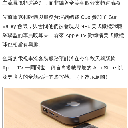
主流電視頻道談判，而非繞著全美各個分支頻道洽談。
先前庫克和軟體與服務資深副總裁 Cue 參加了 Sun
Valley 會議，與會間他們被發現與 NFL 美式橄欖球職
業聯盟的專員咬耳朵，看來 Apple TV 對轉播美式橄欖
球也相當有興趣。
全新的電視串流套裝服務預計將在今年秋天與新款
Apple TV 一同問世，傳言會搭載專屬的 App Store 以
及更強大的全新設計的遙控器。（下為示意圖）