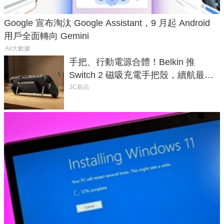
Google 宣布淘汰 Google Assistant，9 月起 Android
用戶全面轉向 Gemini
AI/大數據
手把、行動電源合體！Belkin 推
Switch 2 磁吸充電手把殼，續航最高
延長 1.5 倍
3C新品