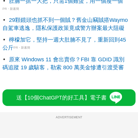
肚腩一抓一大把，只需1個雞蛋，用一個瘦一個
PR・新素簡
29顆鏡頭也抓不到一個賊？舊金山竊賊搭Waymo
自駕車逃逸，隱私保護政策竟成警方辦案最大阻礙
檸檬加它，堅持一週大肚腩不見了，重新回到45
公斤
PR・新素簡
原來 Windows 11 會出賣你？FBI 靠 GDID 識別
碼追蹤 19 歲駭客，勒索 800 萬美金慘遭引渡受審
送【10個ChatGPT的好工具】電子書
ADVERTISEMENT