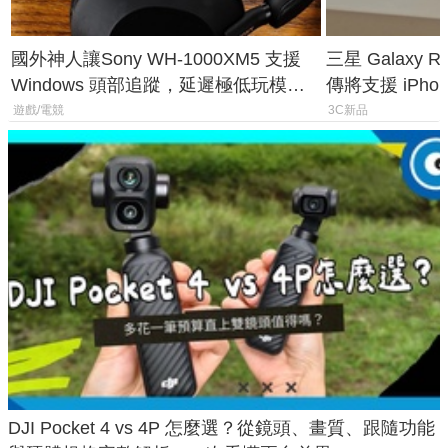
國外神人讓Sony WH-1000XM5 支援
三星 Galaxy 
Windows 頭部追蹤，延遲極低玩模擬
傳將支援 iPho
飛行超有感
慧家電連動功
遊戲/電競
3C新品
DJI Pocket 4 vs 4P 怎麼選？從鏡頭、畫質、跟隨功能