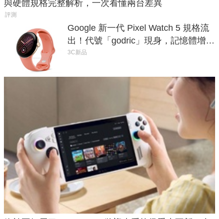
與硬體規格完整解析，一次看懂兩台差異
評測
Google 新一代 Pixel Watch 5 規格流
出！代號「godric」現身，記憶體增強
鎖定 AI 應用
3C新品