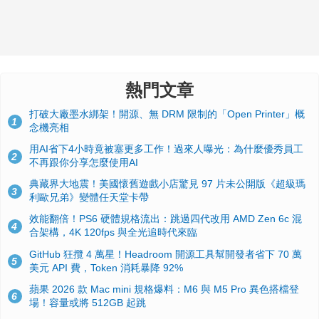
熱門文章
打破大廠墨水綁架！開源、無 DRM 限制的「Open Printer」概
1
念機亮相
用AI省下4小時竟被塞更多工作！過來人曝光：為什麼優秀員工
2
不再跟你分享怎麼使用AI
典藏界大地震！美國懷舊遊戲小店驚見 97 片未公開版《超級瑪
3
利歐兄弟》變體任天堂卡帶
效能翻倍！PS6 硬體規格流出：跳過四代改用 AMD Zen 6c 混
4
合架構，4K 120fps 與全光追時代來臨
GitHub 狂攬 4 萬星！Headroom 開源工具幫開發者省下 70 萬
5
美元 API 費，Token 消耗暴降 92%
蘋果 2026 款 Mac mini 規格爆料：M6 與 M5 Pro 異色搭檔登
6
場！容量或將 512GB 起跳