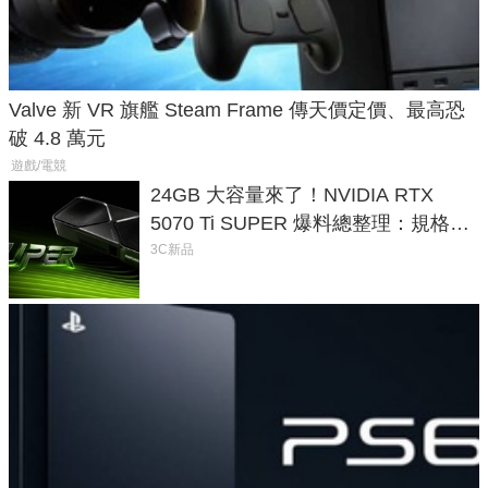
Valve 新 VR 旗艦 Steam Frame 傳天價定價、最高恐
破 4.8 萬元
遊戲/電競
24GB 大容量來了！NVIDIA RTX
5070 Ti SUPER 爆料總整理：規格、
功耗、上市時間
3C新品