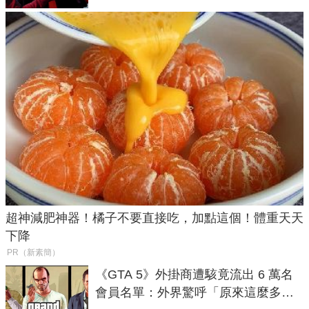
超神減肥神器！橘子不要直接吃，加點這個！體重天天
下降
PR（新素簡）
《GTA 5》外掛商遭駭竟流出 6 萬名
會員名單：外界驚呼「原來這麼多人