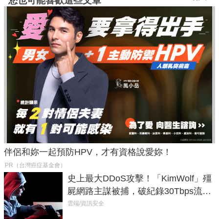
您也可能喜歡這些文章
伴侶和妳一起預防HPV，才有資格說愛妳！
PR（台灣癌症基金會）
史上最大DDoS攻擊！「KimWolf」殭
屍網路主謀被捕，破紀錄30Tbps流量
癱瘓全球！
雲端/資訊安全