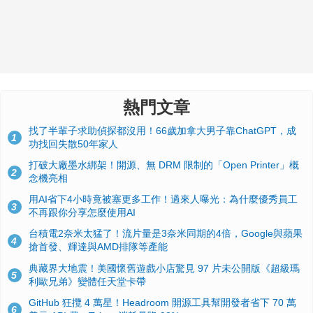
熱門文章
找了半輩子求助偵探都沒用！66歲加拿大男子靠ChatGPT，成
1
功找回失散50年家人
打破大廠墨水綁架！開源、無 DRM 限制的「Open Printer」概
2
念機亮相
用AI省下4小時竟被塞更多工作！過來人曝光：為什麼優秀員工
3
不再跟你分享怎麼使用AI
台積電2奈米太猛了！流片量是3奈米同期的4倍，Google與蘋果
4
搶首發、輝達與AMD排隊等產能
典藏界大地震！美國懷舊遊戲小店驚見 97 片未公開版《超級瑪
5
利歐兄弟》變體任天堂卡帶
GitHub 狂攬 4 萬星！Headroom 開源工具幫開發者省下 70 萬
6