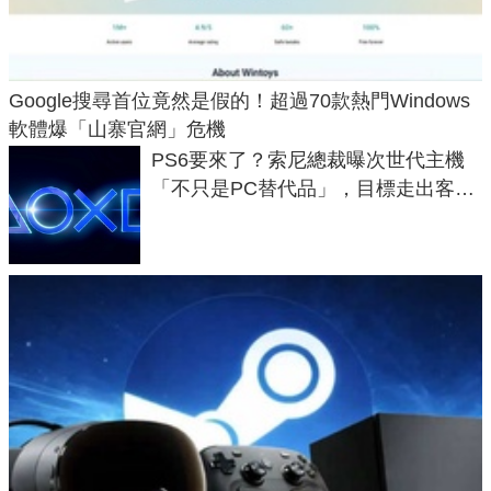
Google搜尋首位竟然是假的！超過70款熱門Windows
軟體爆「山寨官網」危機
PS6要來了？索尼總裁曝次世代主機
「不只是PC替代品」，目標走出客
廳、進軍電競桌面