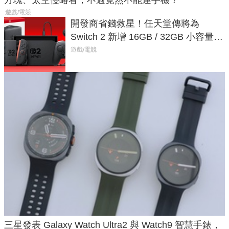
方塊、太空侵略者，不過竟然不能連手機？
遊戲/電競
開發商省錢救星！任天堂傳將為
Switch 2 新增 16GB / 32GB 小容量遊
戲卡的選擇
遊戲/電競
三星發表 Galaxy Watch Ultra2 與 Watch9 智慧手錶，