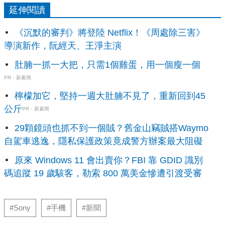
延伸閱讀
《沉默的審判》將登陸 Netflix！《周處除三害》
導演新作，阮經天、王淨主演
肚腩一抓一大把，只需1個雞蛋，用一個瘦一個
PR・新素簡
檸檬加它，堅持一週大肚腩不見了，重新回到45
公斤
PR・新素簡
29顆鏡頭也抓不到一個賊？舊金山竊賊搭Waymo
自駕車逃逸，隱私保護政策竟成警方辦案最大阻礙
原來 Windows 11 會出賣你？FBI 靠 GDID 識別
碼追蹤 19 歲駭客，勒索 800 萬美金慘遭引渡受審
#Sony
#手機
#新聞