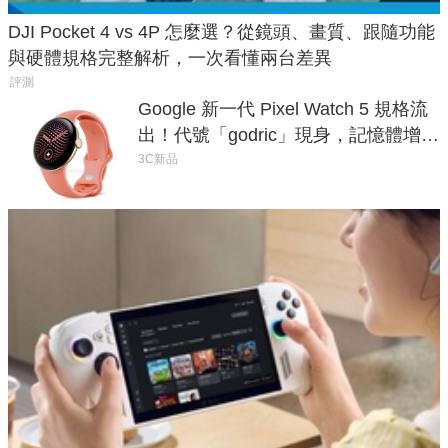
DJI Pocket 4 vs 4P 怎麼選？從鏡頭、畫質、跟隨功能
與硬體規格完整解析，一次看懂兩台差異
評測
Google 新一代 Pixel Watch 5 規格流
出！代號「godric」現身，記憶體增強
鎖定 AI 應用
3C新品