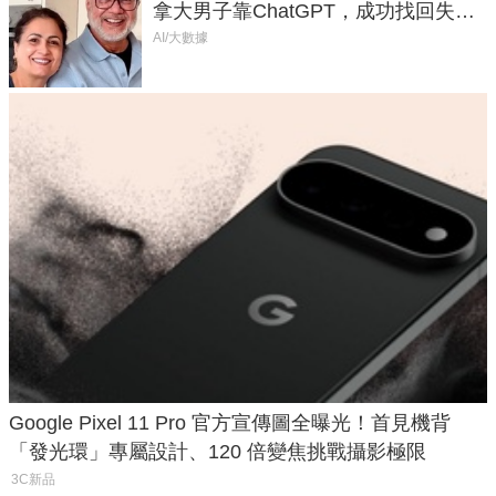
拿大男子靠ChatGPT，成功找回失散
50年家人
AI/大數據
Google Pixel 11 Pro 官方宣傳圖全曝光！首見機背
「發光環」專屬設計、120 倍變焦挑戰攝影極限
3C新品