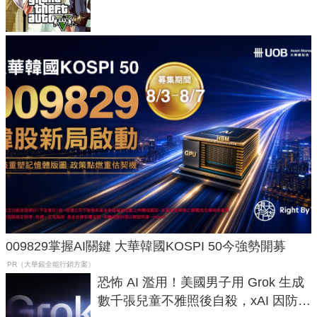
在開掛！」
009829掌握AI關鍵 大華韓國KOSPI 50今強勢開募
PR（大華銀全能行銷方案）
恐怖 AI 濫用！美國男子用 Grok 生成
數千張兒童不雅照後自殺，xAI 因防護