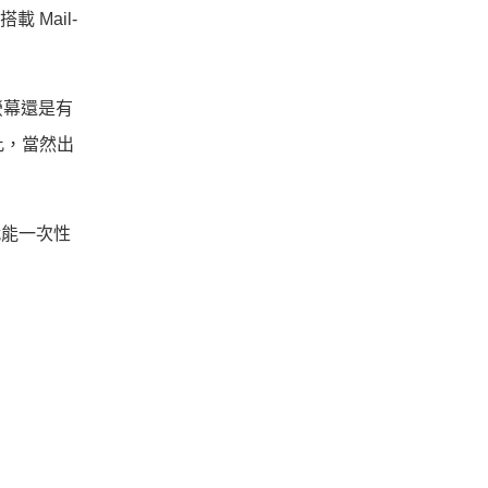
載 Mail-
螢幕還是有
如此，當然出
就能一次性