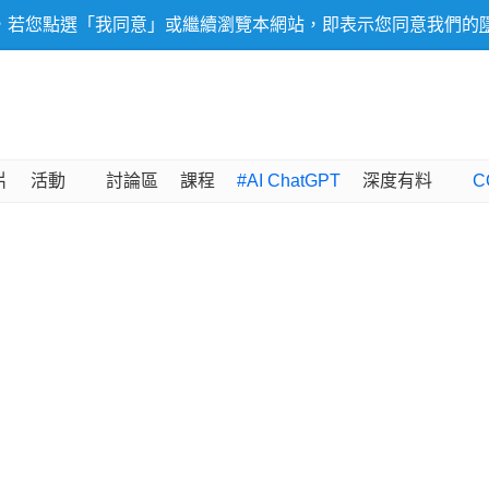
，若您點選「我同意」或繼續瀏覽本網站，即表示您同意我們的
片
活動
討論區
課程
#AI ChatGPT
深度有料
C