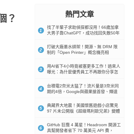
熱門文章
一個？
找了半輩子求助偵探都沒用！66歲加拿
1
大男子靠ChatGPT，成功找回失散50年
家人
打破大廠墨水綁架！開源、無 DRM 限
2
制的「Open Printer」概念機亮相
用AI省下4小時竟被塞更多工作！過來人
3
曝光：為什麼優秀員工不再跟你分享怎
麼使用AI
台積電2奈米太猛了！流片量是3奈米同
4
期的4倍，Google與蘋果搶首發、輝達
與AMD排隊等產能
典藏界大地震！美國懷舊遊戲小店驚見
5
97 片未公開版《超級瑪利歐兄弟》變體
任天堂卡帶
GitHub 狂攬 4 萬星！Headroom 開源工
6
具幫開發者省下 70 萬美元 API 費，