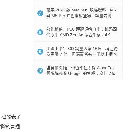
Token 消耗暴降 92%
蘋果 2026 款 Mac mini 規格爆料：M6
7
與 M5 Pro 異色搭檔登場！容量或將
512GB 起跳
效能翻倍！PS6 硬體規格流出：跳過四
8
代改用 AMD Zen 6c 混合架構，4K
120fps 與全光追時代來臨
美國上半年 CD 銷量大增 16%：增速約
9
為黑膠 7 倍，但購買者有一半以上根本
沒有播放器
諾貝爾獎推手也留不住！從 AlphaFold
10
團隊解體看 Google 的焦慮：為何明星
實驗室要為 Gemini 讓路？
io也發表了
乘除的普通