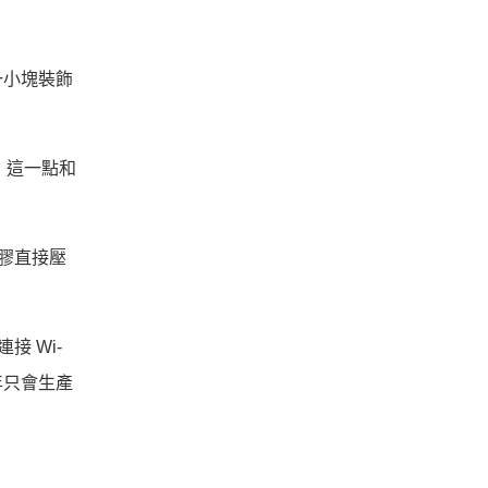
一小塊裝飾
，這一點和
膠直接壓
 Wi-
年只會生產