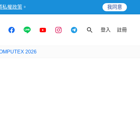
隱私權政策
。
我同意
登入
註冊
OMPUTEX 2026