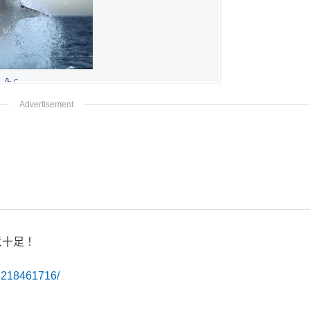
意十足！
6218461716/