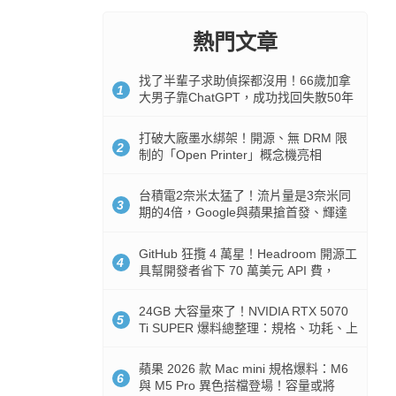
熱門文章
找了半輩子求助偵探都沒用！66歲加拿
1
大男子靠ChatGPT，成功找回失散50年
家人
打破大廠墨水綁架！開源、無 DRM 限
2
制的「Open Printer」概念機亮相
台積電2奈米太猛了！流片量是3奈米同
3
期的4倍，Google與蘋果搶首發、輝達
與AMD排隊等產能
GitHub 狂攬 4 萬星！Headroom 開源工
4
具幫開發者省下 70 萬美元 API 費，
Token 消耗暴降 92%
24GB 大容量來了！NVIDIA RTX 5070
5
Ti SUPER 爆料總整理：規格、功耗、上
市時間
蘋果 2026 款 Mac mini 規格爆料：M6
6
與 M5 Pro 異色搭檔登場！容量或將