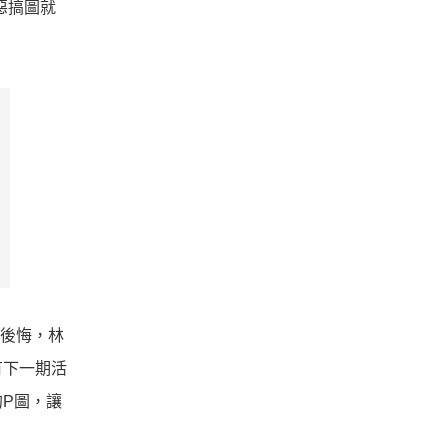
惡搞圖就
後悔，林
有下一期活
的
P
圖，讓