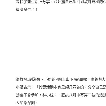
是找了些生活照分享，並吐露自己想回到故鄉野柳的心
這麼發生了！
從牧場
..
到海邊，小姐的
P
圖上山下海
(
如圖
)
，事後網友
小姐表示：「其實活動本身是頗具意義的，分享自己
動會不會參加，林小姐：「聽說八月中有第二波的活
人印象深刻。