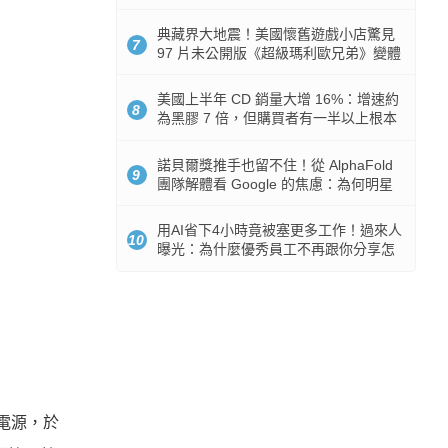
512GB 起跳
典藏界大地震！美國懷舊遊戲小店驚見
7
97 片未公開版《超級瑪利歐兄弟》變體
任天堂卡帶
美國上半年 CD 銷量大增 16%：增速約
8
為黑膠 7 倍，但購買者有一半以上根本
沒有播放器
諾貝爾獎推手也留不住！從 AlphaFold
9
團隊解體看 Google 的焦慮：為何明星
實驗室要為 Gemini 讓路？
用AI省下4小時竟被塞更多工作！過來人
10
曝光：為什麼優秀員工不再跟你分享怎
麼使用AI
電源，於