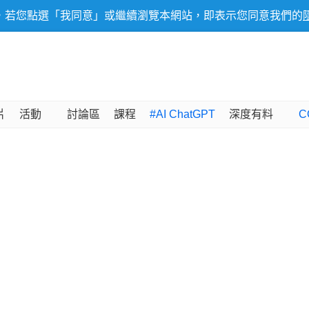
，若您點選「我同意」或繼續瀏覽本網站，即表示您同意我們的
片
活動
討論區
課程
#AI ChatGPT
深度有料
C