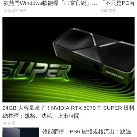
款熱門Windows軟體爆「山寨官網」危
「不只是PC替
機
廳、進軍電競
雲端/資訊安全
遊戲/電競
24GB 大容量來了！NVIDIA RTX 5070 Ti SUPER 爆料
總整理：規格、功耗、上市時間
3C新品
效能翻倍！PS6 硬體規格流出：跳過