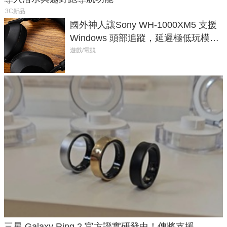
3C新品
國外神人讓Sony WH-1000XM5 支援
Windows 頭部追蹤，延遲極低玩模擬
飛行超有感
遊戲/電競
三星 Galaxy Ring 2 官方證實研發中！傳將支援