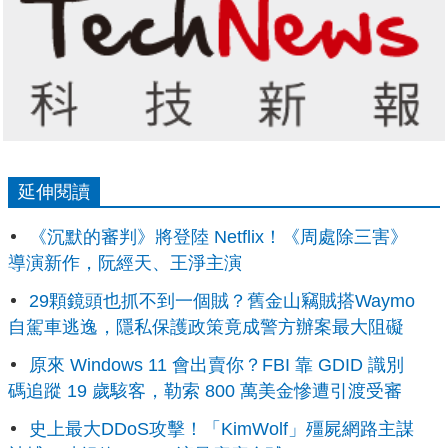
延伸閱讀
《沉默的審判》將登陸 Netflix！《周處除三害》
導演新作，阮經天、王淨主演
29顆鏡頭也抓不到一個賊？舊金山竊賊搭Waymo
自駕車逃逸，隱私保護政策竟成警方辦案最大阻礙
原來 Windows 11 會出賣你？FBI 靠 GDID 識別
碼追蹤 19 歲駭客，勒索 800 萬美金慘遭引渡受審
史上最大DDoS攻擊！「KimWolf」殭屍網路主謀