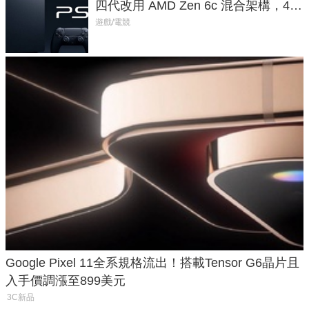
四代改用 AMD Zen 6c 混合架構，4K
120fps 與全光追時代來臨
遊戲/電競
Google Pixel 11全系規格流出！搭載Tensor G6晶片且
入手價調漲至899美元
3C新品