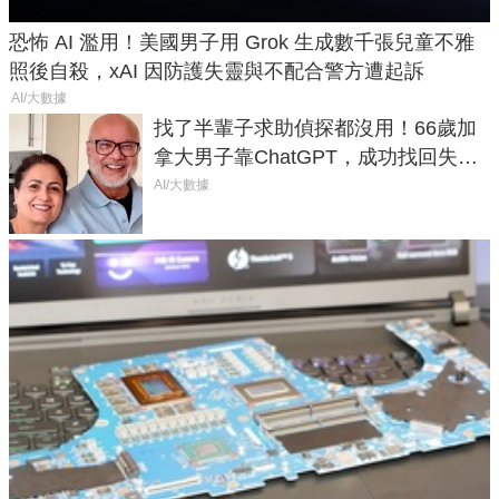
恐怖 AI 濫用！美國男子用 Grok 生成數千張兒童不雅
照後自殺，xAI 因防護失靈與不配合警方遭起訴
AI/大數據
找了半輩子求助偵探都沒用！66歲加
拿大男子靠ChatGPT，成功找回失散
50年家人
AI/大數據