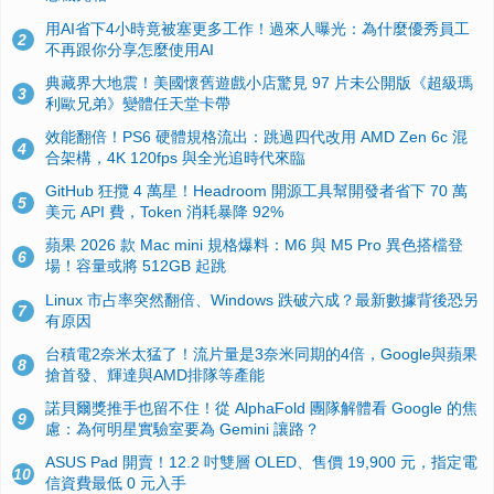
用AI省下4小時竟被塞更多工作！過來人曝光：為什麼優秀員工
2
不再跟你分享怎麼使用AI
典藏界大地震！美國懷舊遊戲小店驚見 97 片未公開版《超級瑪
3
利歐兄弟》變體任天堂卡帶
效能翻倍！PS6 硬體規格流出：跳過四代改用 AMD Zen 6c 混
4
合架構，4K 120fps 與全光追時代來臨
GitHub 狂攬 4 萬星！Headroom 開源工具幫開發者省下 70 萬
5
美元 API 費，Token 消耗暴降 92%
蘋果 2026 款 Mac mini 規格爆料：M6 與 M5 Pro 異色搭檔登
6
場！容量或將 512GB 起跳
Linux 市占率突然翻倍、Windows 跌破六成？最新數據背後恐另
7
有原因
台積電2奈米太猛了！流片量是3奈米同期的4倍，Google與蘋果
8
搶首發、輝達與AMD排隊等產能
諾貝爾獎推手也留不住！從 AlphaFold 團隊解體看 Google 的焦
9
慮：為何明星實驗室要為 Gemini 讓路？
ASUS Pad 開賣！12.2 吋雙層 OLED、售價 19,900 元，指定電
10
信資費最低 0 元入手