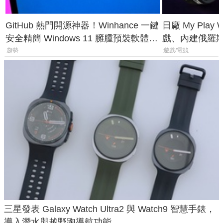
GitHub 熱門開源神器！Winhance 一鍵
日廠 My Play
安全精簡 Windows 11 臃腫預裝軟體與
戲、內建俄羅
後台追蹤
過竟然不能連
趨勢
遊戲/電競
三星發表 Galaxy Watch Ultra2 與 Watch9 智慧手錶，
導入潛水與越野跑導航功能