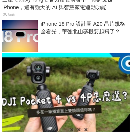
iPhone，還有強大的 AI 與智慧家電連動功能
3C新品
iPhone 18 Pro 設計圖 A20 晶片規格
全看光，華強北山寨機要起飛了？專
家曝山寨機無法復刻兩大關鍵