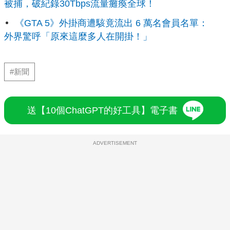
被捕，破紀錄30Tbps流量癱瘓全球！
《GTA 5》外掛商遭駭竟流出 6 萬名會員名單：
外界驚呼「原來這麼多人在開掛！」
#新聞
送【10個ChatGPT的好工具】電子書
ADVERTISEMENT