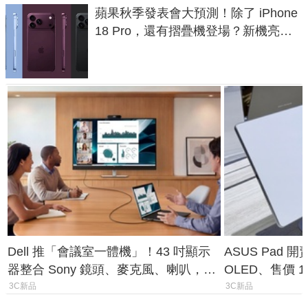
蘋果秋季發表會大預測！除了 iPhone
18 Pro，還有摺疊機登場？新機亮點
預測一次看
Dell 推「會議室一體機」！43 吋顯示
ASUS Pad 開
器整合 Sony 鏡頭、麥克風、喇叭，一
OLED、售價 1
條 USB-C 就能開會
費最低 0 元入
3C新品
3C新品