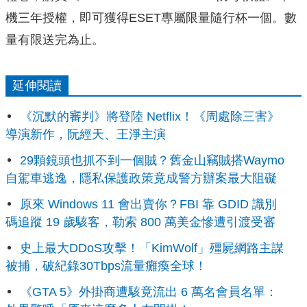
機三年授權，即可獲得ESET專屬限量隨行杯一個。數
量有限送完為止。
延伸閱讀
《沉默的審判》將登陸 Netflix！《周處除三害》
導演新作，阮經天、王淨主演
29顆鏡頭也抓不到一個賊？舊金山竊賊搭Waymo
自駕車逃逸，隱私保護政策竟成警方辦案最大阻礙
原來 Windows 11 會出賣你？FBI 靠 GDID 識別
碼追蹤 19 歲駭客，勒索 800 萬美金慘遭引渡受審
史上最大DDoS攻擊！「KimWolf」殭屍網路主謀
被捕，破紀錄30Tbps流量癱瘓全球！
《GTA 5》外掛商遭駭竟流出 6 萬名會員名單：