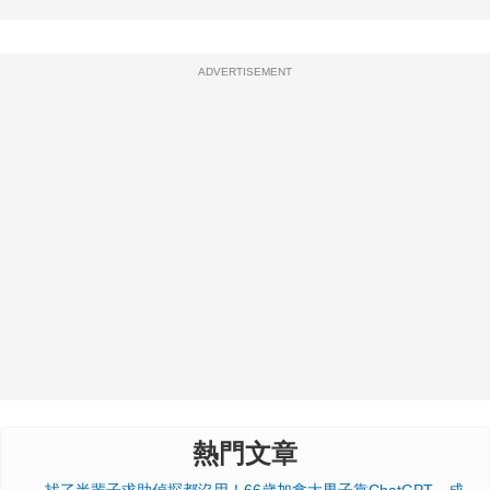
ADVERTISEMENT
熱門文章
找了半輩子求助偵探都沒用！66歲加拿大男子靠ChatGPT，成