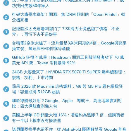
1
功找回失散50年家人
打破大廠墨水綁架！開源、無 DRM 限制的「Open Printer」概
2
念機亮相
記憶體漲太兇連老闆都怕了？SK海力士竟然認了價格「不正
3
常」：再漲下去不是好事
台積電2奈米太猛了！流片量是3奈米同期的4倍，Google與蘋果
4
搶首發、輝達與AMD排隊等產能
GitHub 狂攬 4 萬星！Headroom 開源工具幫開發者省下 70 萬
5
美元 API 費，Token 消耗暴降 92%
24GB 大容量來了！NVIDIA RTX 5070 Ti SUPER 爆料總整理：
6
規格、功耗、上市時間
蘋果 2026 款 Mac mini 規格爆料：M6 與 M5 Pro 異色搭檔登
7
場！容量或將 512GB 起跳
哪款導航最好用？Google、Apple、導航王、高德地圖實測對
8
比：四大導航實測懶人包
美國上半年 CD 銷量大增 16%：增速約為黑膠 7 倍，但購買者
9
有一半以上根本沒有播放器
諾貝爾獎推手也留不住！從 AlphaFold 團隊解體看 Google 的焦