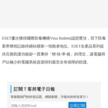
ESET
屢次獲得國際防毒機構
Virus Bulletin
認證獎項，寫下防毒
業界輝煌記錄持續站穩第一領跑者地位。
ESET
全產品系列提
供完善防護功能卻一貫秉持「輕‧快‧準‧狠」的理念，讓電腦用
戶以極少的電腦系統資源得到最安全有保障的防護。
訂閱Ｔ客邦電子日報
掌握最熱門的科技話題、網路動態，升級你的科技原力！
立即訂閱