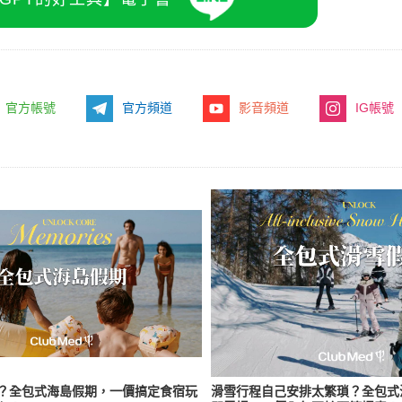
官方帳號
官方頻道
影音頻道
IG帳號
？全包式海島假期，一價搞定食宿玩
滑雪行程自己安排太繁瑣？全包式