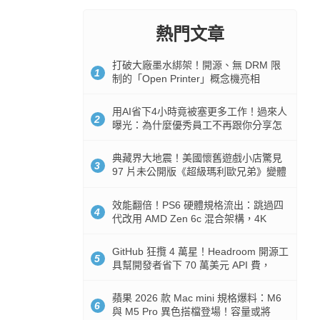
熱門文章
打破大廠墨水綁架！開源、無 DRM 限
1
制的「Open Printer」概念機亮相
用AI省下4小時竟被塞更多工作！過來人
2
曝光：為什麼優秀員工不再跟你分享怎
麼使用AI
典藏界大地震！美國懷舊遊戲小店驚見
3
97 片未公開版《超級瑪利歐兄弟》變體
任天堂卡帶
效能翻倍！PS6 硬體規格流出：跳過四
4
代改用 AMD Zen 6c 混合架構，4K
120fps 與全光追時代來臨
GitHub 狂攬 4 萬星！Headroom 開源工
5
具幫開發者省下 70 萬美元 API 費，
Token 消耗暴降 92%
蘋果 2026 款 Mac mini 規格爆料：M6
6
與 M5 Pro 異色搭檔登場！容量或將