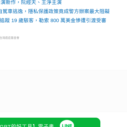
》導演新作，阮經天、王淨主演
o自駕車逃逸，隱私保護政策竟成警方辦案最大阻礙
識別碼追蹤 19 歲駭客，勒索 800 萬美金慘遭引渡受審
・台灣癌症基金會
atGPT的好工具】電子書