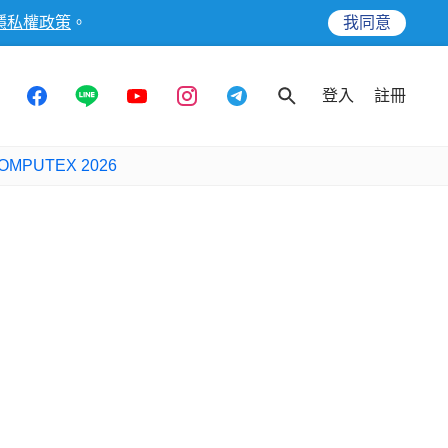
隱私權政策
。
我同意
登入
註冊
OMPUTEX 2026