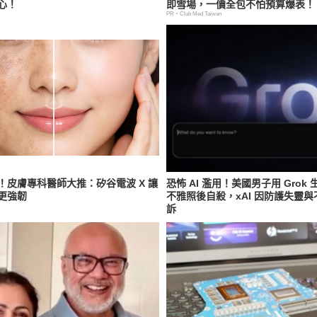
心！
即雪場，一價全包不怕預算爆表！
PR・Club Med Taiwan
！皮膚專科醫師大推：矽谷電波 X 讓
恐怖 AI 濫用！美國男子用 Grok
更強韌
不雅照後自殺，xAI 因防護失靈
訴