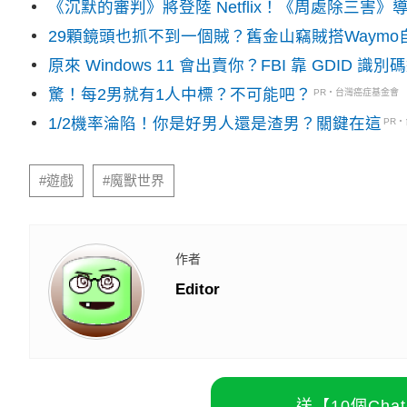
《沉默的審判》將登陸 Netflix！《周處除三害
29顆鏡頭也抓不到一個賊？舊金山竊賊搭Waym
原來 Windows 11 會出賣你？FBI 靠 GDID 
驚！每2男就有1人中標？不可能吧？
PR・台灣癌症基金會
1/2機率淪陷！你是好男人還是渣男？關鍵在這
PR
#遊戲
#魔獸世界
作者
Editor
送【10個Ch