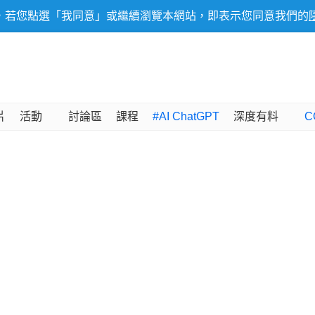
，若您點選「我同意」或繼續瀏覽本網站，即表示您同意我們的
片
活動
討論區
課程
#AI ChatGPT
深度有料
C