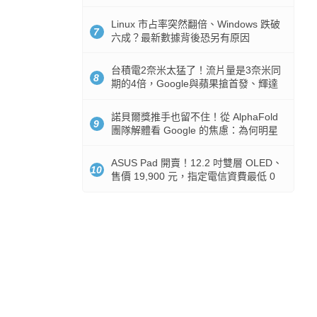
512GB 起跳
Linux 市占率突然翻倍、Windows 跌破
7
六成？最新數據背後恐另有原因
台積電2奈米太猛了！流片量是3奈米同
8
期的4倍，Google與蘋果搶首發、輝達
與AMD排隊等產能
諾貝爾獎推手也留不住！從 AlphaFold
9
團隊解體看 Google 的焦慮：為何明星
實驗室要為 Gemini 讓路？
ASUS Pad 開賣！12.2 吋雙層 OLED、
10
售價 19,900 元，指定電信資費最低 0
元入手