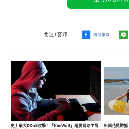
關注T客邦
粉絲專頁
史上最大DDoS攻擊！「KimWolf」殭屍網路主謀
出國花費難抓