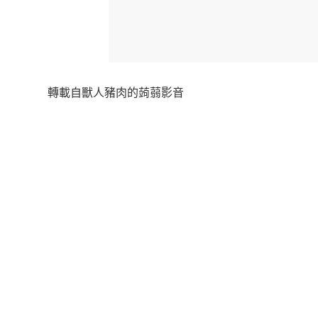
轉載自獸人豬肉的蒟蒻影音