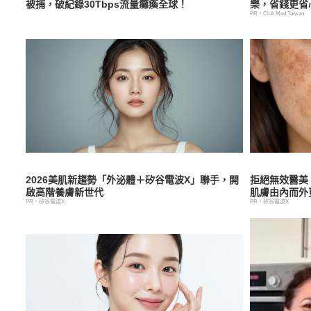
被捕，破紀錄30Tbps流量癱瘓全球！
樂，省錢更省
PR・Club Med Taiwan
2026美肌新趨勢「外泌體＋矽谷電波X」聯手，開
拒絕無效醫美
啟高階養膚新世代
肌膚由內而外
PR・矽谷電波X
PR・矽谷電波X