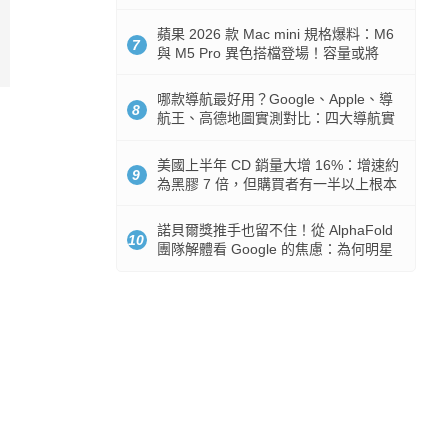
市時間
蘋果 2026 款 Mac mini 規格爆料：M6
7
與 M5 Pro 異色搭檔登場！容量或將
512GB 起跳
哪款導航最好用？Google、Apple、導
8
航王、高德地圖實測對比：四大導航實
測懶人包
美國上半年 CD 銷量大增 16%：增速約
9
為黑膠 7 倍，但購買者有一半以上根本
沒有播放器
諾貝爾獎推手也留不住！從 AlphaFold
10
團隊解體看 Google 的焦慮：為何明星
實驗室要為 Gemini 讓路？