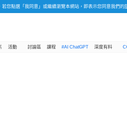
，若您點選「我同意」或繼續瀏覽本網站，即表示您同意我們的
片
活動
討論區
課程
#AI ChatGPT
深度有料
C