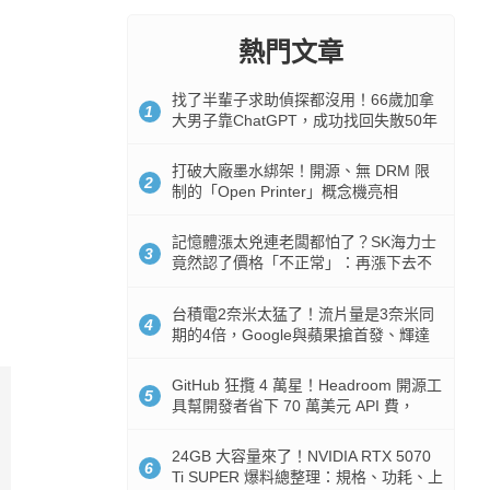
熱門文章
找了半輩子求助偵探都沒用！66歲加拿
1
大男子靠ChatGPT，成功找回失散50年
家人
打破大廠墨水綁架！開源、無 DRM 限
2
制的「Open Printer」概念機亮相
記憶體漲太兇連老闆都怕了？SK海力士
3
竟然認了價格「不正常」：再漲下去不
是好事
台積電2奈米太猛了！流片量是3奈米同
4
期的4倍，Google與蘋果搶首發、輝達
與AMD排隊等產能
GitHub 狂攬 4 萬星！Headroom 開源工
5
具幫開發者省下 70 萬美元 API 費，
Token 消耗暴降 92%
24GB 大容量來了！NVIDIA RTX 5070
6
Ti SUPER 爆料總整理：規格、功耗、上