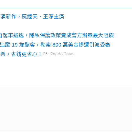
》導演新作，阮經天、王淨主演
o自駕車逃逸，隱私保護政策竟成警方辦案最大阻礙
識別碼追蹤 19 歲駭客，勒索 800 萬美金慘遭引渡受審
玩樂，省錢更省心！
PR・Club Med Taiwan