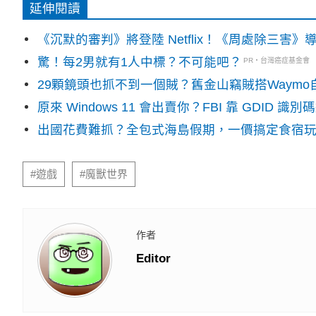
延伸閱讀
《沉默的審判》將登陸 Netflix！《周處除三害
驚！每2男就有1人中標？不可能吧？
PR・台灣癌症基金會
29顆鏡頭也抓不到一個賊？舊金山竊賊搭Waym
原來 Windows 11 會出賣你？FBI 靠 GDID 
出國花費難抓？全包式海島假期，一價搞定食宿
#遊戲
#魔獸世界
作者
Editor