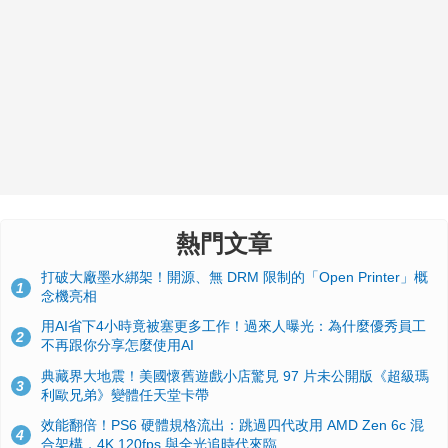
熱門文章
打破大廠墨水綁架！開源、無 DRM 限制的「Open Printer」概
1
念機亮相
用AI省下4小時竟被塞更多工作！過來人曝光：為什麼優秀員工
2
不再跟你分享怎麼使用AI
典藏界大地震！美國懷舊遊戲小店驚見 97 片未公開版《超級瑪
3
利歐兄弟》變體任天堂卡帶
效能翻倍！PS6 硬體規格流出：跳過四代改用 AMD Zen 6c 混
4
合架構，4K 120fps 與全光追時代來臨