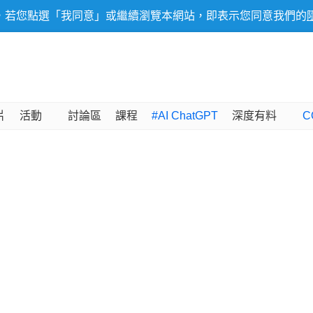
，若您點選「我同意」或繼續瀏覽本網站，即表示您同意我們的
片
活動
討論區
課程
#AI ChatGPT
深度有料
C