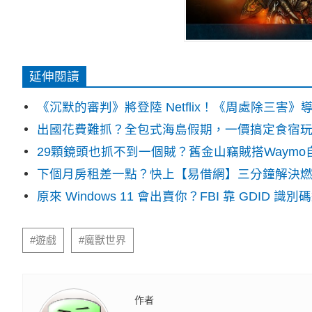
延伸閱讀
《沉默的審判》將登陸 Netflix！《周處除三害
出國花費難抓？全包式海島假期，一價搞定食宿
29顆鏡頭也抓不到一個賊？舊金山竊賊搭Waym
下個月房租差一點？快上【易借網】三分鐘解決
原來 Windows 11 會出賣你？FBI 靠 GDID 
#遊戲
#魔獸世界
作者