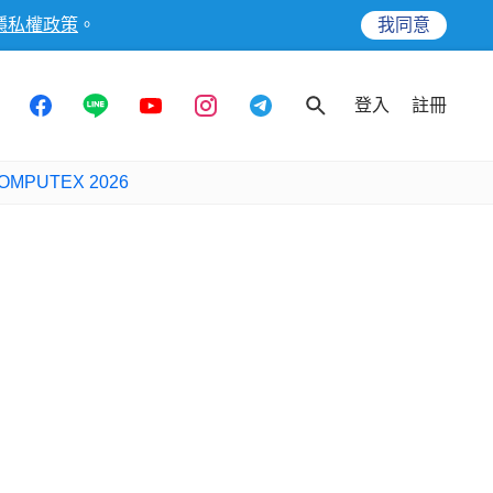
隱私權政策
。
我同意
登入
註冊
OMPUTEX 2026