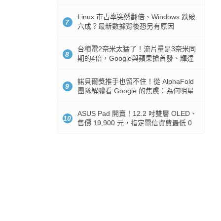
512GB 起跳
Linux 市占率突然翻倍、Windows 跌破
7
六成？最新數據背後恐另有原因
台積電2奈米太猛了！流片量是3奈米同
8
期的4倍，Google與蘋果搶首發、輝達
與AMD排隊等產能
諾貝爾獎推手也留不住！從 AlphaFold
9
團隊解體看 Google 的焦慮：為何明星
實驗室要為 Gemini 讓路？
ASUS Pad 開賣！12.2 吋雙層 OLED、
10
售價 19,900 元，指定電信資費最低 0
元入手