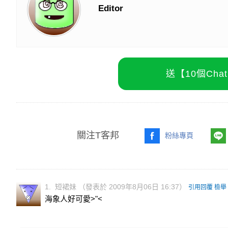
Editor
送【10個Ch
關注T客邦
粉絲專頁
1. 短裙妹 （發表於 2009年8月06日 16:37）
引用回覆
檢舉
海象人好可愛>"<