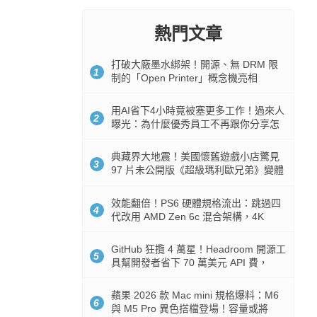
熱門文章
打破大廠墨水綁架！開源、無 DRM 限
1
制的「Open Printer」概念機亮相
用AI省下4小時竟被塞更多工作！過來人
2
曝光：為什麼優秀員工不再跟你分享怎
麼使用AI
典藏界大地震！美國懷舊遊戲小店驚見
3
97 片未公開版《超級瑪利歐兄弟》變體
任天堂卡帶
效能翻倍！PS6 硬體規格流出：跳過四
4
代改用 AMD Zen 6c 混合架構，4K
120fps 與全光追時代來臨
GitHub 狂攬 4 萬星！Headroom 開源工
5
具幫開發者省下 70 萬美元 API 費，
Token 消耗暴降 92%
蘋果 2026 款 Mac mini 規格爆料：M6
6
與 M5 Pro 異色搭檔登場！容量或將